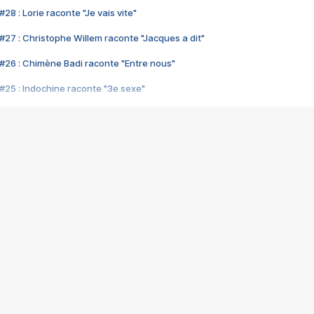
28 : Lorie raconte "Je vais vite"
#27 : Christophe Willem raconte "Jacques a dit"
#26 : Chimène Badi raconte "Entre nous"
#25 : Indochine raconte "3e sexe"
#24 : Zaho raconte "C'est chelou"
#23 : Patrick Bruel raconte "Au café des délices"
#22 : Kyo raconte "Le chemin"
#21 : Nolwenn Leroy raconte "Cassé"
#20 : Patrick Hernandez raconte "Born to be alive"
#19 : Lorie raconte "Près de moi"
#18 : Michael Jones raconte "A nos actes manqués" (avec Jean-Jacque
#17 : Khaled raconte "Aïcha"