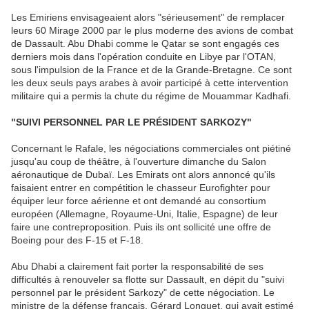
Les Emiriens envisageaient alors "sérieusement" de remplacer
leurs 60 Mirage 2000 par le plus moderne des avions de combat
de Dassault. Abu Dhabi comme le Qatar se sont engagés ces
derniers mois dans l'opération conduite en Libye par l'OTAN,
sous l'impulsion de la France et de la Grande-Bretagne. Ce sont
les deux seuls pays arabes à avoir participé à cette intervention
militaire qui a permis la chute du régime de Mouammar Kadhafi.
"SUIVI PERSONNEL PAR LE PRÉSIDENT SARKOZY"
Concernant le Rafale, les négociations commerciales ont piétiné
jusqu'au coup de théâtre, à l'ouverture dimanche du Salon
aéronautique de Dubaï. Les Emirats ont alors annoncé qu'ils
faisaient entrer en compétition le chasseur Eurofighter pour
équiper leur force aérienne et ont demandé au consortium
européen (Allemagne, Royaume-Uni, Italie, Espagne) de leur
faire une contreproposition. Puis ils ont sollicité une offre de
Boeing pour des F-15 et F-18.
Abu Dhabi a clairement fait porter la responsabilité de ses
difficultés à renouveler sa flotte sur Dassault, en dépit du "suivi
personnel par le président Sarkozy" de cette négociation. Le
ministre de la défense français, Gérard Longuet, qui avait estimé