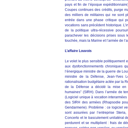
pays et fin de l’époque expéditionnaire)
Coupes continues des crédits, purge mas
des milliers de militaires qui ne sont
entrée dans une phase critique qui po
vocations sans précédent historique. L’in
de la politique ultra-récessive poursu
parachever les décisions prises sous 
touchée, mais la Marine et l’armée de l’ai
L’affaire Louvois
Le volet le plus sensible politiquement 
aux dysfonctionnements chroniques qu
l’énergique ministre de la guerre de Lou
ministre de la Défense, Jean-Yves L
rationalisation budgétaire actée par la 
de la Défense a décidé la mise en p
humaines” (SIRH). Dans l’armée de terr
(Logiciel unique à vocation interarmées 
des SIRH des armées (Rhapsodie pour l
Gendarmerie). Problème : ce logiciel ve
sont assurées par l’entreprise Steri
Concerto et le basculement unilatéral d
perdurent et se multiplient : frais d