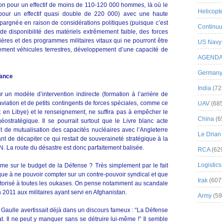
on pour un effectif de moins de 110-120 000 hommes, là où le
Helicopt
our un effectif quasi double de 220 000) avec une haute
 épargnée en raison de considérations politiques (puisque c’est
Continuu
 de disponibilité des matériels extrêmement faible, des forces
ières et des programmes militaires vitaux qui ne pourront être
US Navy
ement véhicules terrestres, développement d’une capacité de
AGEND
German
rance
India
(72
r un modèle d’intervention indirecte (formation à l’arrière de
aviation et de petits contingents de forces spéciales, comme ce
UAV
(68
it en Libye) et le renseignement, ne suffira pas à empêcher le
China
(6
ostratégique. Il se pourrait surtout que le Livre blanc acte
et de mutualisation des capacités nucléaires avec l’Angleterre
Le Drian
ant de décapiter ce qui restait de souveraineté stratégique à la
N. La route du désastre est donc parfaitement balisée.
RCA
(62
Logistics
me sur le budget de la Défense ? Très simplement par le fait
ique à ne pouvoir compter sur un contre-pouvoir syndical et que
Irak
(607
utorisé à toutes les oukases. On pense notamment au scandale
2011 aux militaires ayant servi en Afghanistan.
Army
(59
e Gaulle avertissait déjà dans un discours fameux : “La Défense
at. Il ne peut y manquer sans se détruire lui-même !” Il semble