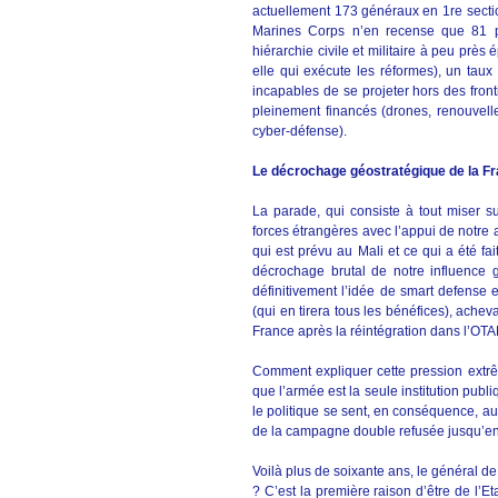
actuellement 173 généraux en 1re secti
Marines Corps n’en recense que 81 p
hiérarchie civile et militaire à peu près
elle qui exécute les réformes), un taux
incapables de se projeter hors des front
pleinement financés (drones, renouvell
cyber-défense).
Le décrochage géostratégique de la F
La parade, qui consiste à tout miser su
forces étrangères avec l’appui de notre 
qui est prévu au Mali et ce qui a été fa
décrochage brutal de notre influence gé
définitivement l’idée de smart defense 
(qui en tirera tous les bénéfices), achev
France après la réintégration dans l’OTA
Comment expliquer cette pression extrê
que l’armée est la seule institution publ
le politique se sent, en conséquence, a
de la campagne double refusée jusqu’en 
Voilà plus de soixante ans, le général d
? C’est la première raison d’être de l’Et