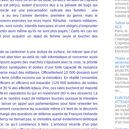
 avec six mois ou un an de délai, ou alors versées de manière
annoncé l
e est perçu), autant d’accrocs dus à la pléiade de bugs qui
drones S
irecte est une précarisation radicale des familles : une
croissan
s a eu lieu l’année dernière, première du genre, mais le
bataille q
sions exercées sur leurs maris. Résultat : certains militaires,
Safran la
s, sont ruinés, interdits bancaires et sont obligés d’emprunter
ACE
ctés alors même qu’ils ne sont plus payés ! Dans les cas les
Paris, le
Eurosato
nt pour acquérir un statut de femme seule et toucher des
l’intelli
Cognitive
capacité
Electroni
n de se cantonner à une lecture de surface, ne relever que d’un
rait aller bien au-delà du raté informatique et concerner aussi
Thales v
emprunt auprès des marchés s’épuisant avec la crise, la priorité
aérienne 
de son te
utions syndiquées et dotées d’une forte capacité de nuisance
photo Th
verse exact des militaires. Officiellement 10 000 dossiers sont
du minist
terre (chiffre reconnu par le ministère). En réalité l’ensemble
Défense 
fournitu
ficiers et officiers) est impactée (120 000 bulletins de soldes
aérienne
dre 30 % des effectifs totaux. Pire, ces ratés touchent en majorité
de...
artir en opérations ou qui en reviennent (60 % des dossiers). Là
EUROSAT
sur le nombre exact de militaires touchés puisque le ministère
ATTEND
 lancer un appel aux parlementaires pour faire remonter les
Depuis 2
itement conscience du scandale même s’il feint de le découvrir
les muta
it chargé des questions de défense auprès de François Hollande
de la Sé
accélérat
Bercy ne freinait pas, le ministère aurait évidemment débloqué
d’un nouv
ce, ce qu’il commence à faire. L’annonce récente d’un plan