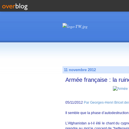
11 novembre 2012
Armée française : la ruin
05/11/2012
Par Georges-Henri Bricet des
Il semble que la phase d’autodestructio
L’Afghanistan a-t-il été le chant du cyg
prendre au mot le concept de “betteravisa