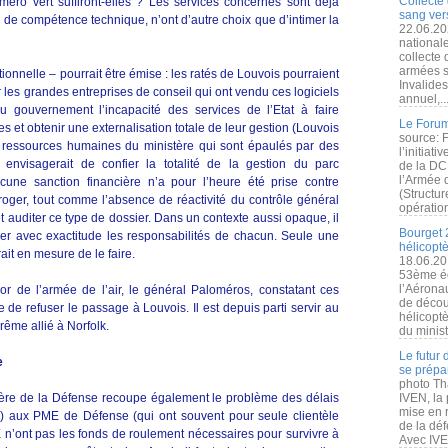
Collecte 
éro vert suffiront-elles ? Les services concernés sont déjà
sang vers
te de compétence technique, n’ont d’autre choix que d’intimer la
22.06.20
nationale
collecte
armées s
ionnelle – pourrait être émise : les ratés de Louvois pourraient
Invalide
 les grandes entreprises de conseil qui ont vendu ces logiciels
annuel,..
 gouvernement l’incapacité des services de l’Etat à faire
Le Forum
 et obtenir une externalisation totale de leur gestion (Louvois
source: 
e ressources humaines du ministère qui sont épaulés par des
l’initiat
 envisagerait de confier la totalité de la gestion du parc
de la DC
l’Armée 
ucune sanction financière n’a pour l’heure été prise contre
(Structur
erroger, tout comme l’absence de réactivité du contrôle général
opération
 auditer ce type de dossier. Dans un contexte aussi opaque, il
Bourget 
ler avec exactitude les responsabilités de chacun. Seule une
hélicopt
it en mesure de le faire.
18.06.20
53ème éd
l’Aérona
or de l’armée de l’air, le général Paloméros, constatant ces
de découv
e de refuser le passage à Louvois. Il est depuis parti servir au
hélicopt
me allié à Norfolk.
du minist
Le futur
e
se prépa
photo Th
istère de la Défense recoupe également le problème des délais
IVEN, la 
mise en r
 aux PME de Défense (qui ont souvent pour seule clientèle
de la dé
 n’ont pas les fonds de roulement nécessaires pour survivre à
Avec IVEN