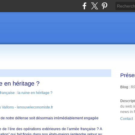
Prése
e en héritage ?
Blog
: R
Descrip
du web i
 Vallons - lenouveleconomiste.fr
news in 
n de notre défense soit désormais irrémédiablement engagée
Contact
ne de l’ère des opérations extérieures de l’armée française ? A
tion” qui fait florès dans nos états-majors (entendre retour au