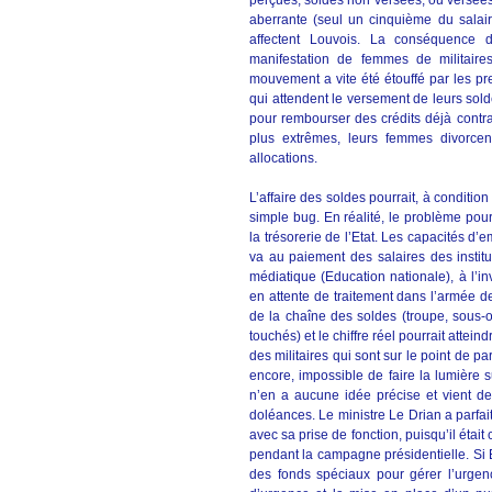
perçues, soldes non versées, ou versées
aberrante (seul un cinquième du salair
affectent Louvois. La conséquence d
manifestation de femmes de militaire
mouvement a vite été étouffé par les pres
qui attendent le versement de leurs solde
pour rembourser des crédits déjà contra
plus extrêmes, leurs femmes divorce
allocations.
L’affaire des soldes pourrait, à conditio
simple bug. En réalité, le problème pour
la trésorerie de l’Etat. Les capacités d’
va au paiement des salaires des instit
médiatique (Education nationale), à l’in
en attente de traitement dans l’armée de 
de la chaîne des soldes (troupe, sous-of
touchés) et le chiffre réel pourrait attein
des militaires qui sont sur le point de p
encore, impossible de faire la lumière 
n’en a aucune idée précise et vient de
doléances. Le ministre Le Drian a parfa
avec sa prise de fonction, puisqu’il éta
pendant la campagne présidentielle. Si 
des fonds spéciaux pour gérer l’urgen