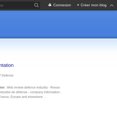
Connexion
+
Créer mon blog
ntation
P Defense
tion
: Web review defence industry - Revue
ndustrie de défense - company information -
France, Europe and elsewhere ...