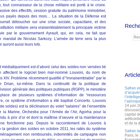
, tout connaisseur de la chose militaire est porté à le croire.
sive des effectifs, cession gratuite du patrimoine immobilier,
 plus payés depuis des mois… La situation de la Défense est
urrait déboucher sur une crise sociale, capacitaire, et des
Reche
stitution militaire sera vraisemblablement la principale victime
ivie par le gouvernement Ayrault, qui, en cela, ne fait que
le mandat de Nicolas Sarkozy. L’armée de terre sera la plus
r auront aussi leurs lots.
et médiatiquement est d’abord celui des soldes non versées lié
i affectent le logiciel bien mal-nommé Louvois, du nom de
Articl
is XIV. Problème récemment qualifié d’“invraisemblable” par le
e Drian, lui-même. Dans la continuité de la politique de
Safran e
Révision générale des politiques publiques (RGPP), le ministère
d’acquéri
lace de plusieurs systèmes d’information de “ressources
l’intelli
e, ce système d’information a été baptisé Concerto. Louvois
l’aérospa
24 juin 
de soldes) est la déclinaison du volet “salaires” de l’ensemble
discussi
a Marine, Orchestra pour l’Armée de l’Air, Agorha pour la
capital d
ndu à prix d’or et dont la maîtrise d’oeuvre et la maintenance
artificie
a, ne fonctionne pas. Depuis le raccordement de Louvois à
et de la 
e la gestion des soldes en octobre 2011, les ratés du système
Safran l
e déménagement non remboursés, indemnités de campagne non
Paris, le
Eurosato