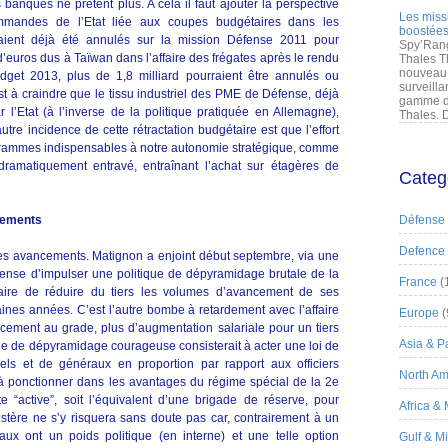
es banques ne prêtent plus. A cela il faut ajouter la perspective
Les miss
ommandes de l’Etat liée aux coupes budgétaires dans les
boostées
vaient déjà été annulés sur la mission Défense 2011 pour
Spy’Rang
’euros dus à Taïwan dans l’affaire des frégates après le rendu
Thales T
nouveau 
budget 2013, plus de 1,8 milliard pourraient être annulés ou
surveilla
 est à craindre que le tissu industriel des PME de Défense, déjà
gamme de
r l’Etat (à l’inverse de la politique pratiquée en Allemagne),
Thales. D
autre incidence de cette rétractation budgétaire est que l’effort
rammes indispensables à notre autonomie stratégique, comme
 dramatiquement entravé, entraînant l’achat sur étagères de
Categ
cements
Défense
Defence
des avancements. Matignon a enjoint début septembre, via une
éfense d’impulser une politique de dépyramidage brutale de la
France
(
 faire de réduire du tiers les volumes d’avancement de ses
haines années. C’est l’autre bombe à retardement avec l’affaire
Europe
(
cement au grade, plus d’augmentation salariale pour un tiers
Asia & Pa
que de dépyramidage courageuse consisterait à acter une loi de
ls et de généraux en proportion par rapport aux officiers
North Am
et à ponctionner dans les avantages du régime spécial de la 2e
e “active”, soit l’équivalent d’une brigade de réserve, pour
Africa &
stère ne s’y risquera sans doute pas car, contrairement à un
aux ont un poids politique (en interne) et une telle option
Gulf & M