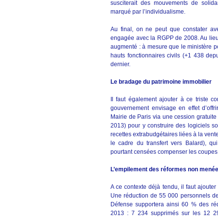
susciterait des mouvements de solida
marqué par l’individualisme.
Au final, on ne peut que constater avec 
engagée avec la RGPP de 2008. Au lieu
augmenté : à mesure que le ministère po
hauts fonctionnaires civils (+1 438 dep
dernier.
Le bradage du patrimoine immobilier
Il faut également ajouter à ce triste c
gouvernement envisage en effet d’offri
Mairie de Paris via une cession gratuit
2013) pour y construire des logiciels
recettes extrabudgétaires liées à la ven
le cadre du transfert vers Balard), qui
pourtant censées compenser les coupes 
L’empilement des réformes non menées 
A ce contexte déjà tendu, il faut ajout
Une réduction de 55 000 personnels de 
Défense supportera ainsi 60 % des réd
2013 : 7 234 supprimés sur les 12 298