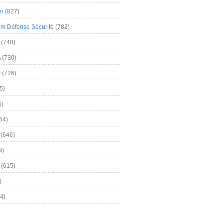
er
(827)
m Défense Sécurité
(782)
(748)
A
(730)
y
(726)
5)
5)
54)
(646)
9)
(615)
)
4)