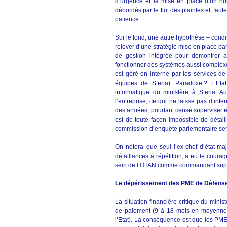
d’urgence et la mise en place d’un num
débordés par le flot des plaintes et, fau
patience.
Sur le fond, une autre hypothèse – condit
relever d’une stratégie mise en place par
de gestion intégrée pour démontrer au
fonctionner des systèmes aussi complexes
est géré en interne par les services d
équipes de Steria). Paradoxe ? L’Etat
informatique du ministère à Steria. A
l’entreprise, ce qui ne laisse pas d’int
des armées, pourtant censé superviser et
est de toute façon impossible de détail
commission d’enquête parlementaire sera
On notera que seul l’ex-chef d’état-maj
défaillances à répétition, a eu le courag
sein de l’OTAN comme commandant suprê
Le dépérissement des PME de Défens
La situation financière critique du min
de paiement (9 à 18 mois en moyenne)
l’Etat). La conséquence est que les PME