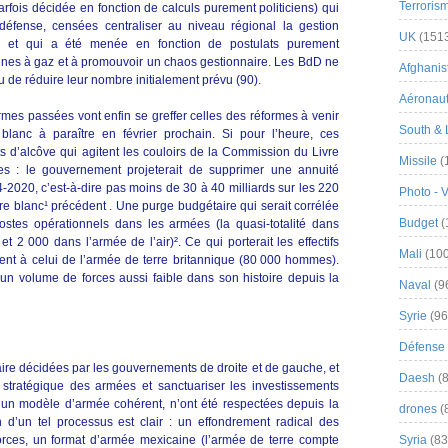
Terroris
arfois décidée en fonction de calculs purement politiciens) qui
éfense, censées centraliser au niveau régional la gestion
UK
(151
es, et qui a été menée en fonction de postulats purement
sines à gaz et à promouvoir un chaos gestionnaire. Les BdD ne
Afghanist
u de réduire leur nombre initialement prévu (90).
Aéronau
ormes passées vont enfin se greffer celles des réformes à venir
South & 
 blanc à paraître en février prochain. Si pour l’heure, ces
s d’alcôve qui agitent les couloirs de la Commission du Livre
Missile
(
es : le gouvernement projeterait de supprimer une annuité
-2020, c’est-à-dire pas moins de 30 à 40 milliards sur les 220
Photo - 
vre blanc¹ précédent . Une purge budgétaire qui serait corrélée
Budget
(
stes opérationnels dans les armées (la quasi-totalité dans
t 2 000 dans l’armée de l’air)². Ce qui porterait les effectifs
Mali
(100
lent à celui de l’armée de terre britannique (80 000 hommes).
un volume de forces aussi faible dans son histoire depuis la
Naval
(9
Syrie
(96
Défense 
ire décidées par les gouvernements de droite et de gauche, et
Daesh
(8
 stratégique des armées et sanctuariser les investissements
r un modèle d’armée cohérent, n’ont été respectées depuis la
drones
(
n d’un tel processus est clair : un effondrement radical des
rces, un format d’armée mexicaine (l’armée de terre compte
Syria
(83