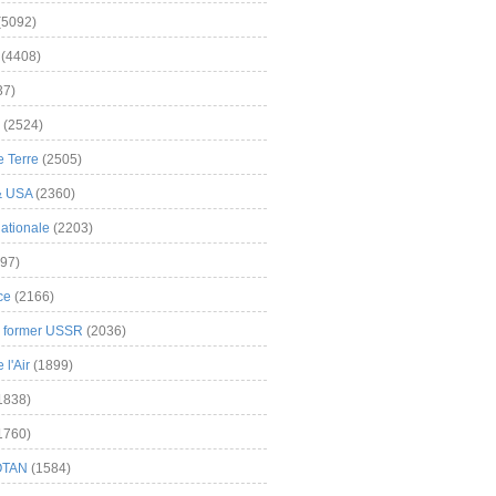
(5092)
(4408)
37)
(2524)
 Terre
(2505)
& USA
(2360)
ationale
(2203)
97)
ce
(2166)
& former USSR
(2036)
l'Air
(1899)
1838)
1760)
OTAN
(1584)