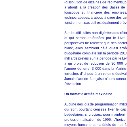
(dissolution de dizaines de régiments, p
a abouti à la création des Bases de d
logistique et financière des empris
technocratiques, a abouti à créer des u
fonctionnent pas et il est également prév
Sur les difficultés non digérées des réf
et qui seront entérinées par le Livre
perspectives ne relèvent que des secret
blanc, elles semblent déjà quasi acté
budgétaire complète sur la période 2014
milliards prévus sur la période par le Li
à un projet de réduction de 30 000 po
l’armée de terre, 3 000 dans la Marine e
terrestres d’ici peu à un volume équiva
Jamais l’armée française n’aura connu 
Révolution.
Un format d’armée mexicaine
Aucune des lois de programmation milita
qui sont pourtant censées fixer le cap
budgétaires, si cruciaux pour mainteni
professionnalisation de 1996. L’horizo
moyens humains et matériels de nos fo