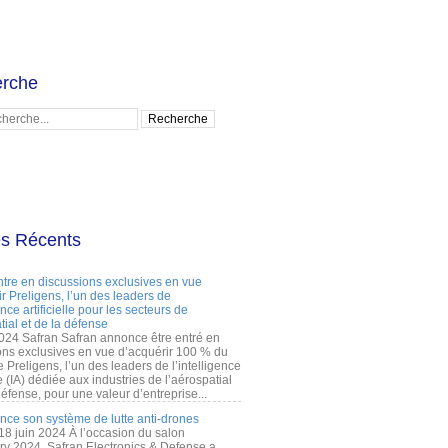
rche
es Récents
ntre en discussions exclusives en vue
r Preligens, l’un des leaders de
gence artificielle pour les secteurs de
tial et de la défense
2024 Safran Safran annonce être entré en
ons exclusives en vue d’acquérir 100 % du
e Preligens, l’un des leaders de l’intelligence
lle (IA) dédiée aux industries de l’aérospatial
défense, pour une valeur d’entreprise...
ance son système de lutte anti-drones
 18 juin 2024 À l’occasion du salon
ry 2024, Safran Electronics & Defense a