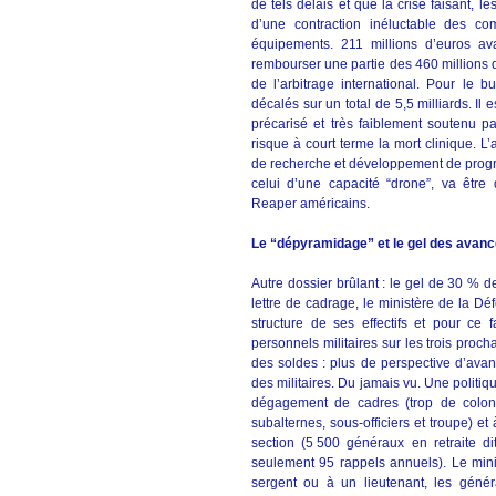
de tels délais et que la crise faisant, l
d’une contraction inéluctable des c
équipements. 211 millions d’euros a
rembourser une partie des 460 millions d
de l’arbitrage international. Pour le 
décalés sur un total de 5,5 milliards. Il
précarisé et très faiblement soutenu pa
risque à court terme la mort clinique. L’
de recherche et développement de prog
celui d’une capacité “drone”, va être
Reaper américains.
Le “dépyramidage” et le gel des avan
Autre dossier brûlant : le gel de 30 % 
lettre de cadrage, le ministère de la D
structure de ses effectifs et pour ce
personnels militaires sur les trois proc
des soldes : plus de perspective d’avan
des militaires. Du jamais vu. Une politi
dégagement de cadres (trop de colone
subalternes, sous-officiers et troupe) 
section (5 500 généraux en retraite dit
seulement 95 rappels annuels). Le mini
sergent ou à un lieutenant, les génér