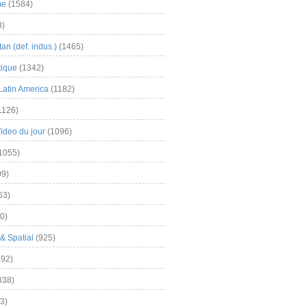
me
(1584)
3)
an (def. indus.)
(1465)
tique
(1342)
Latin America
(1182)
1126)
Video du jour
(1096)
1055)
9)
63)
0)
& Spatial
(925)
92)
838)
3)