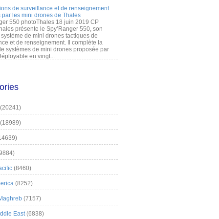
ions de surveillance et de renseignement
 par les mini drones de Thales
er 550 photoThales 18 juin 2019 CP
hales présente le Spy’Ranger 550, son
système de mini drones tactiques de
nce et de renseignement. Il complète la
 systèmes de mini drones proposée par
éployable en vingt...
ories
(20241)
(18989)
14639)
9884)
cific
(8460)
erica
(8252)
 Maghreb
(7157)
iddle East
(6838)