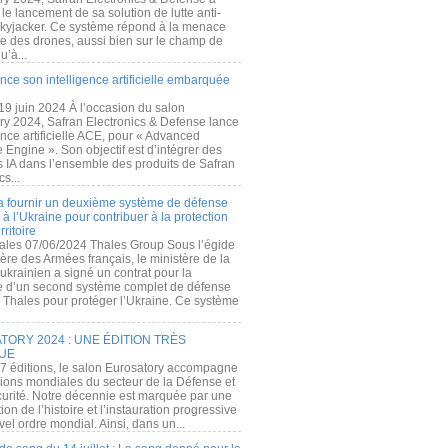
e lancement de sa solution de lutte anti-
kyjacker. Ce système répond à la menace
te des drones, aussi bien sur le champ de
u’à...
nce son intelligence artificielle embarquée
 19 juin 2024 À l’occasion du salon
ry 2024, Safran Electronics & Defense lance
gence artificielle ACE, pour « Advanced
 Engine ». Son objectif est d’intégrer des
s IA dans l’ensemble des produits de Safran
cs...
a fournir un deuxième système de défense
à l’Ukraine pour contribuer à la protection
rritoire
ales 07/06/2024 Thales Group Sous l’égide
ère des Armées français, le ministère de la
ukrainien a signé un contrat pour la
re d’un second système complet de défense
 Thales pour protéger l’Ukraine. Ce système
ORY 2024 : UNE ÉDITION TRÈS
UE
7 éditions, le salon Eurosatory accompagne
tions mondiales du secteur de la Défense et
curité. Notre décennie est marquée par une
ion de l’histoire et l’instauration progressive
el ordre mondial. Ainsi, dans un...