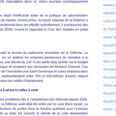
rité redoutables dans un milieu pourtant sociologiquement
Industry
Industrie
dépit l’inefficacité totale de la politique de rationalisation
 de baisser comme prévu, la masse salariale de la Défense a
USA
(37
nctionnait dans les effectifs opérationnels, il a embauché des
Air Force
uis 2008) comme le rapportait la Cour des comptes en juillet
Armée de
Europe 
onstat le dossier du patrimoine immobilier de la Défense. Le
Marine N
r sur un plateau les emprises parisiennes du ministère à la
Navy
(21
e ou une décote de 100 % (en partie déjà opérée sur le budget
 sociaux et complaire aux demandes de Bertrand Delanoë. Ces
Aerospa
te de l’immobilier (rue Saint-Dominique et autres emprises dans
 représenteraient entre 350 et 400 millions d’euros, étaient
Russia 
dans les crédits d’équipement.
Armée de 
à terme et celles à venir
Russia
(
er les problèmes liés à l’empilement des réformes depuis 2008.
Russie
(
la Défense avait déjà été actée par le Livre blanc passé. La
uctions de postes dans la fonction publique pour l’exercice
NATO - 
 au total. De surcroît, la refonte de la carte régimentaire