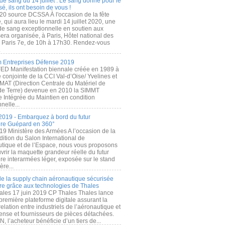
de sang du 14 juillet : Le sang donné pour le
é, ils ont besoin de vous !
20 source DCSSA À l'occasion de la fête
, qui aura lieu le mardi 14 juillet 2020, une
 de sang exceptionnelle en soutien aux
era organisée, à Paris, Hôtel national des
s Paris 7e, de 10h à 17h30. Rendez-vous
.
 Entreprises Défense 2019
FED Manifestation biennale créée en 1989 à
ive conjointe de la CCI Val-d’Oise/ Yvelines et
MAT (Direction Centrale du Matériel de
de Terre) devenue en 2010 la SIMMT
e Intégrée du Maintien en condition
nelle...
2019 - Embarquez à bord du futur
ère Guépard en 360°
19 Ministère des Armées A l’occasion de la
ition du Salon International de
utique et de l’Espace, nous vous proposons
rir la maquette grandeur réelle du futur
ère interarmées léger, exposée sur le stand
ère...
 de la supply chain aéronautique sécurisée
re grâce aux technologies de Thales
ales 17 juin 2019 CP Thales Thales lance
première plateforme digitale assurant la
elation entre industriels de l’aéronautique et
fense et fournisseurs de pièces détachées.
, l’acheteur bénéficie d’un tiers de...