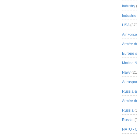
Industry
Industrie
USA
(37
Air Force
Armée de
Europe 
Marine N
Navy
(21
Aerospa
Russia 
Armée de 
Russia
(
Russie
(
NATO - 