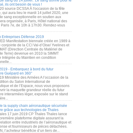
de sang du 14 juillet : Le sang donné pour le
é, ils ont besoin de vous !
20 source DCSSA À l'occasion de la fête
, qui aura lieu le mardi 14 juillet 2020, une
 de sang exceptionnelle en soutien aux
era organisée, à Paris, Hôtel national des
s Paris 7e, de 10h à 17h30. Rendez-vous
.
 Entreprises Défense 2019
FED Manifestation biennale créée en 1989 à
ive conjointe de la CCI Val-d’Oise/ Yvelines et
MAT (Direction Centrale du Matériel de
de Terre) devenue en 2010 la SIMMT
e Intégrée du Maintien en condition
nelle...
2019 - Embarquez à bord du futur
ère Guépard en 360°
19 Ministère des Armées A l’occasion de la
ition du Salon International de
utique et de l’Espace, nous vous proposons
rir la maquette grandeur réelle du futur
ère interarmées léger, exposée sur le stand
ère...
 de la supply chain aéronautique sécurisée
re grâce aux technologies de Thales
ales 17 juin 2019 CP Thales Thales lance
première plateforme digitale assurant la
elation entre industriels de l’aéronautique et
fense et fournisseurs de pièces détachées.
, l’acheteur bénéficie d’un tiers de...