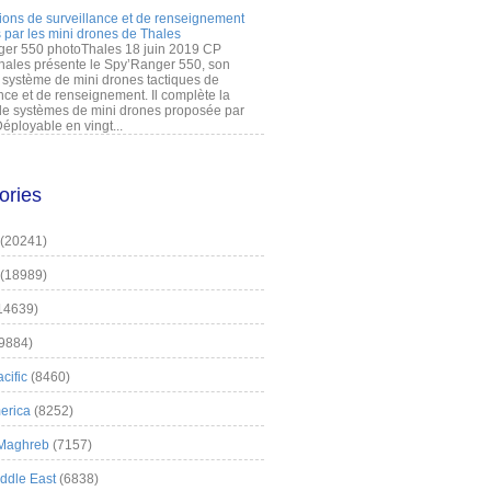
ions de surveillance et de renseignement
 par les mini drones de Thales
er 550 photoThales 18 juin 2019 CP
hales présente le Spy’Ranger 550, son
système de mini drones tactiques de
nce et de renseignement. Il complète la
 systèmes de mini drones proposée par
éployable en vingt...
ories
(20241)
(18989)
14639)
9884)
cific
(8460)
erica
(8252)
 Maghreb
(7157)
iddle East
(6838)