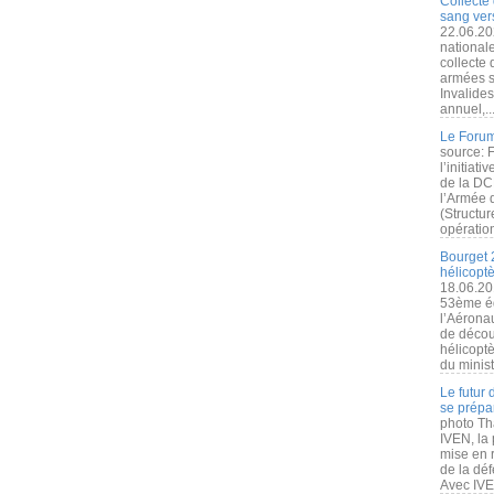
Collecte 
sang vers
22.06.20
nationale
collecte
armées s
Invalide
annuel,..
Le Forum
source: 
l’initiat
de la DC
l’Armée 
(Structur
opération
Bourget 
hélicopt
18.06.20
53ème éd
l’Aérona
de découv
hélicopt
du minist
Le futur
se prépa
photo Th
IVEN, la 
mise en r
de la dé
Avec IVEN