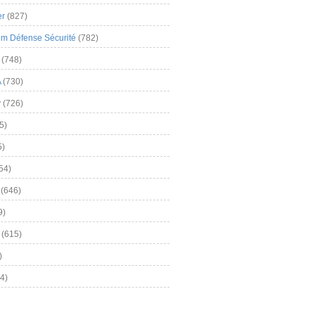
er
(827)
m Défense Sécurité
(782)
(748)
A
(730)
y
(726)
5)
5)
54)
(646)
9)
(615)
)
4)