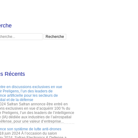
rche
es Récents
ntre en discussions exclusives en vue
r Preligens, l’un des leaders de
gence artificielle pour les secteurs de
tial et de la défense
2024 Safran Safran annonce être entré en
ons exclusives en vue d’acquérir 100 % du
e Preligens, l’un des leaders de l’intelligence
lle (IA) dédiée aux industries de l’aérospatial
défense, pour une valeur d’entreprise...
ance son système de lutte anti-drones
 18 juin 2024 À l’occasion du salon
ry 2024, Safran Electronics & Defense a