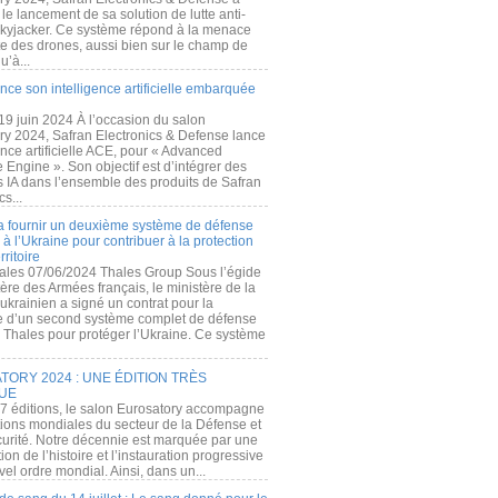
e lancement de sa solution de lutte anti-
kyjacker. Ce système répond à la menace
te des drones, aussi bien sur le champ de
u’à...
nce son intelligence artificielle embarquée
 19 juin 2024 À l’occasion du salon
ry 2024, Safran Electronics & Defense lance
gence artificielle ACE, pour « Advanced
 Engine ». Son objectif est d’intégrer des
s IA dans l’ensemble des produits de Safran
cs...
a fournir un deuxième système de défense
à l’Ukraine pour contribuer à la protection
rritoire
ales 07/06/2024 Thales Group Sous l’égide
ère des Armées français, le ministère de la
ukrainien a signé un contrat pour la
re d’un second système complet de défense
 Thales pour protéger l’Ukraine. Ce système
ORY 2024 : UNE ÉDITION TRÈS
UE
7 éditions, le salon Eurosatory accompagne
tions mondiales du secteur de la Défense et
curité. Notre décennie est marquée par une
ion de l’histoire et l’instauration progressive
el ordre mondial. Ainsi, dans un...