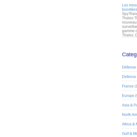
Les miss
boostées
Spy’Rang
Thales T
nouveau 
surveilla
gamme de
Thales. D
Categ
Défense
Defence
France
(
Europe
(
Asia & Pa
North Am
Africa &
Gulf & M