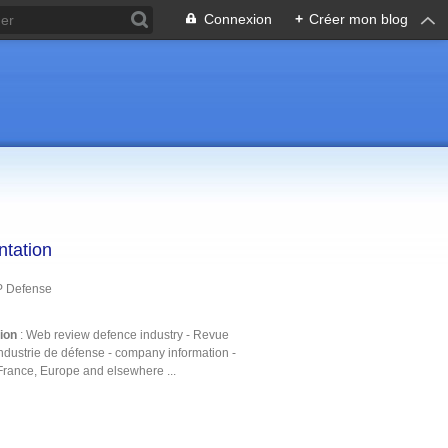
Connexion
+
Créer mon blog
ntation
P Defense
tion
: Web review defence industry - Revue
ndustrie de défense - company information -
France, Europe and elsewhere ...