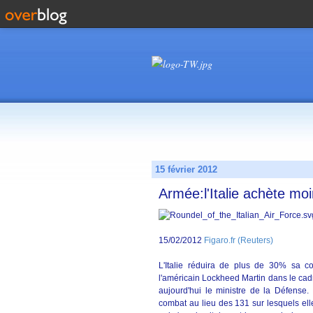
15 février 2012
Armée:l'Italie achète mo
15/02/2012
Figaro.fr (Reuters)
L'Italie réduira de plus de 30% sa 
l'américain Lockheed Martin dans le cad
aujourd'hui le ministre de la Défense.
combat au lieu des 131 sur lesquels ell