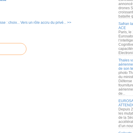
annoncé l
drones S
croissan
bataille q
se : choix...
Vers un rôle accru du privé... >>
Safran la
ACE
Paris, le
Eurosato
l’intelli
Cognitive
capacité
Electroni
Thales v
aérienne 
de son te
photo Th
du minist
Défense 
fournitu
aérienne
de...
EUROSAT
ATTEND
Depuis 2
les muta
de la Sé
accélérat
d’un nouv