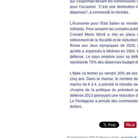
qui s'exprimait devant les commissions
pour l'occasion. "C'est une diminution 
dépenses", a commenté le ministre.
L'économie pour l'Etat italien se monte
milliards. Pour assainir les comptes publi
Conseil Mario Monti a mis en place 
relèvement de la fiscalité et de réductio
Rome aux Jeux olympiques de 2020, ra
qu'elle a organisés à Athènes en 2004. En 
défense. Le pays emploie pour sa défen
représente 70% des dépenses budget de
L'Italie va fermer ou vendre 30% de ses
cinq ans. Dans la marine, le nombre de
marins de 6 à 4, a précisé le ministre d
s'inspire de la politique du président
défense 2013 prévoyant une réduction d
Le Pentagone a annulé des commandes d
dollars.
Published by RP Defense
dans
europe &