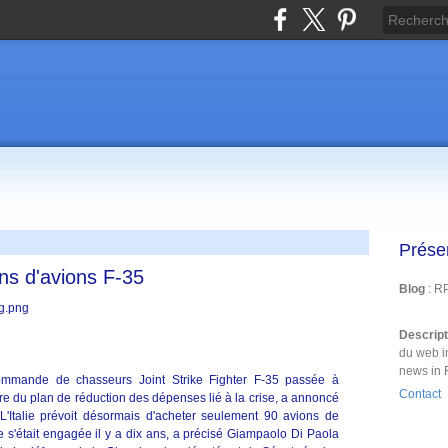
Prése
ins d'avions F-35
Blog
: R
Descrip
du web i
news in 
commande de chasseurs Joint Strike Fighter F-35 passée à
Contact
re du plan de réduction des dépenses lié à la crise, a annoncé
 L'Italie prévoit désormais d'acheter seulement 90 avions de
e s'était engagée il y a dix ans, a précisé Giampaolo Di Paola