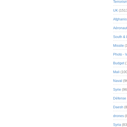
Terroris
UK
(151
Afghanist
Aéronau
South & 
Missile
(
Photo - 
Budget
(
Mali
(100
Naval
(9
Syrie
(96
Défense 
Daesh
(8
drones
(
Syria
(83