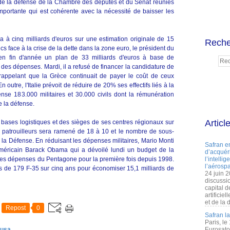
 de la défense de la Chambre des députés et du Sénat réunies
importante qui est cohérente avec la nécessité de baisser les
ra à cinq milliards d'euros sur une estimation originale de 15
Reche
cs face à la crise de la dette dans la zone euro, le président du
en fin d'année un plan de 33 milliards d'euros à base de
n des dépenses. Mardi, il a refusé de financer la candidature de
ppelant que la Grèce continuait de payer le coût de ceux
outre, l'Italie prévoit de réduire de 20% ses effectifs liés à la
se 183.000 militaires et 30.000 civils dont la rémunération
 la défense.
Articl
 bases logistiques et des sièges de ses centres régionaux sur
 patrouilleurs sera ramené de 18 à 10 et le nombre de sous-
e la Défense. En réduisant les dépenses militaires, Mario Monti
Safran e
 américain Barack Obama qui a dévoilé lundi un budget de la
d’acquéri
es dépenses du Pentagone pour la première fois depuis 1998.
l’intelli
l’aérospa
e 179 F-35 sur cinq ans pour économiser 15,1 milliards de
24 juin 
discussi
capital d
artificie
et de la 
Repost
0
Safran l
Paris, le
 usa
Eurosato