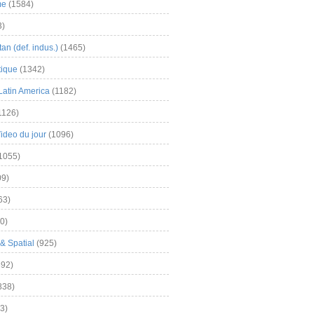
me
(1584)
3)
an (def. indus.)
(1465)
tique
(1342)
Latin America
(1182)
1126)
Video du jour
(1096)
1055)
9)
63)
0)
& Spatial
(925)
92)
838)
3)