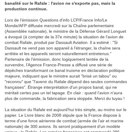
banalité sur le Rafale : l'avion ne s'exporte pas, mais la
production continue.
Lors de l'émission Questions d'info LCP/France Info/Le
Monde/AFP diffusée mercredi sur la Chaîne parlementaire
(Assemblée nationale), le ministre de la Défense Gérard Longuet
a évoqué (à compter de la 37e minute) la situation de l'avion de
combat Rafale, produit par Dassault Aviation. Il a estimé : "Si
Dassault ne vend pas son appareil à l'étranger, la chaîne sera
arrêtée et les appareils seront naturellement entretenus."
Partenaire de l'émission, donc logiquement tentée de la
survendre, l'Agence France-Presse a diffusé une série de
dépêches transformant ce banal truisme en déclaration politique
majeure, indiquant que le ministre aurait "brisé un tabou" ou
"reconnu" que "l'avenir du Rafale dépend des seules commandes
françaises". Étrange interprétation d'un propos banal, qui ne
méritait certes pas un tel tapage. En clair : quand l'avion n'aura
plus de commande, la fabrication sera stoppée. Merci du tuyau !
La situation du Rafale est aujourd'hui très simple, au moins sur le
papier. Le Livre blanc de 2008 stipule que la France dispose à
terme d'une force aérienne de combat (armée de l'air et marine
nationale) de 300 avions. Ils seront pratiquement d'un modèle