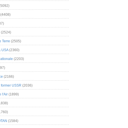
(5092)
(4408)
37)
(2524)
 Terre
(2505)
& USA
(2360)
ationale
(2203)
97)
ce
(2166)
& former USSR
(2036)
l'Air
(1899)
1838)
1760)
OTAN
(1584)