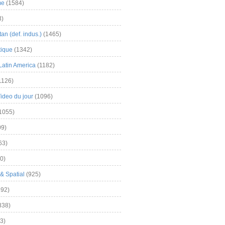
me
(1584)
3)
an (def. indus.)
(1465)
tique
(1342)
Latin America
(1182)
1126)
Video du jour
(1096)
1055)
9)
63)
0)
& Spatial
(925)
92)
838)
3)