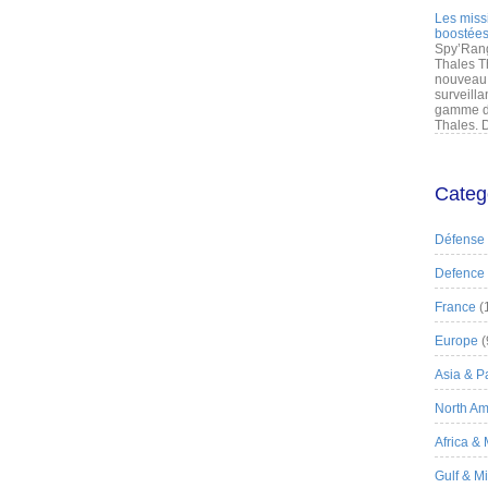
Les miss
boostées
Spy’Rang
Thales T
nouveau 
surveilla
gamme de
Thales. D
Categ
Défense
Defence
France
(
Europe
(
Asia & Pa
North Am
Africa &
Gulf & M