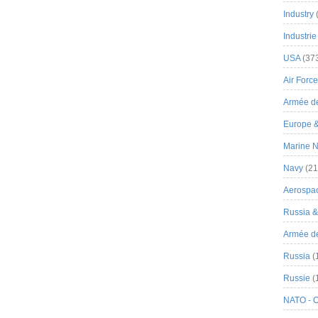
Industry
Industrie
USA
(37
Air Force
Armée de
Europe 
Marine N
Navy
(21
Aerospa
Russia 
Armée de 
Russia
(
Russie
(
NATO - 