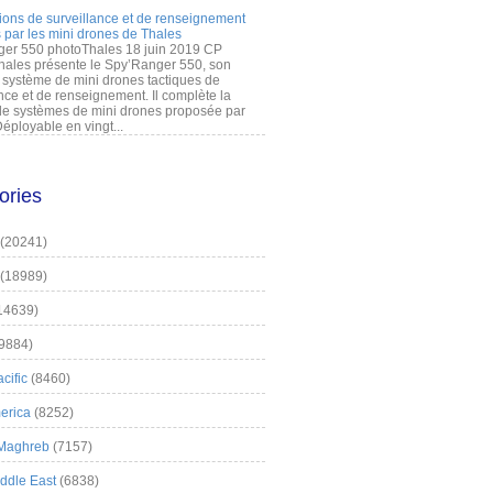
ions de surveillance et de renseignement
 par les mini drones de Thales
er 550 photoThales 18 juin 2019 CP
hales présente le Spy’Ranger 550, son
système de mini drones tactiques de
nce et de renseignement. Il complète la
 systèmes de mini drones proposée par
éployable en vingt...
ories
(20241)
(18989)
14639)
9884)
cific
(8460)
erica
(8252)
 Maghreb
(7157)
iddle East
(6838)