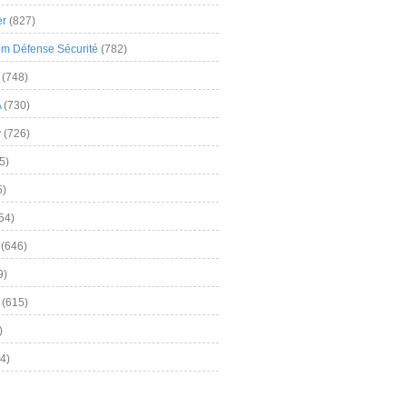
er
(827)
m Défense Sécurité
(782)
(748)
A
(730)
y
(726)
5)
5)
54)
(646)
9)
(615)
)
4)