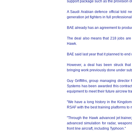
support package such as the provision of
A Saudi Arabian defence official told ne
generation jet fighters in full professiona
BAE already has an agreement to produce
The deal also means that 218 jobs are 
Hawk.
BAE said last year that it planned to end
However, a deal has been struck that
bringing work previously done under sub
Guy Griffiths, group managing director 
Systems has been awarded this contract t
equipment to meet their future aircrew tr
"We have a long history in the Kingdom 
RSAF with the best training platforms to 
"Through the Hawk advanced jet trainer, t
advanced simulation for radar, weapons 
front line aircraft, including Typhoon."