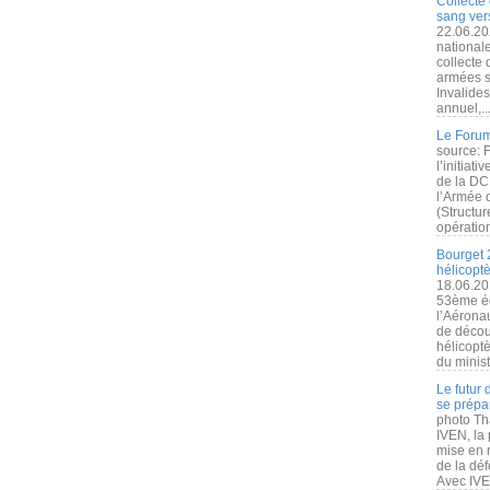
Collecte 
sang vers
22.06.20
nationale
collecte
armées s
Invalide
annuel,..
Le Forum
source: 
l’initiat
de la DC
l’Armée 
(Structur
opération
Bourget 
hélicopt
18.06.20
53ème éd
l’Aérona
de découv
hélicopt
du minist
Le futur
se prépa
photo Th
IVEN, la 
mise en r
de la dé
Avec IVEN