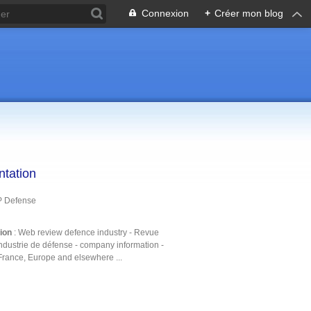
Connexion
+
Créer mon blog
ntation
P Defense
tion
: Web review defence industry - Revue
ndustrie de défense - company information -
France, Europe and elsewhere ...