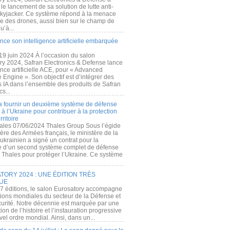
e lancement de sa solution de lutte anti-
kyjacker. Ce système répond à la menace
te des drones, aussi bien sur le champ de
u’à...
nce son intelligence artificielle embarquée
 19 juin 2024 À l’occasion du salon
ry 2024, Safran Electronics & Defense lance
gence artificielle ACE, pour « Advanced
 Engine ». Son objectif est d’intégrer des
s IA dans l’ensemble des produits de Safran
cs...
a fournir un deuxième système de défense
à l’Ukraine pour contribuer à la protection
rritoire
ales 07/06/2024 Thales Group Sous l’égide
ère des Armées français, le ministère de la
ukrainien a signé un contrat pour la
re d’un second système complet de défense
 Thales pour protéger l’Ukraine. Ce système
ORY 2024 : UNE ÉDITION TRÈS
UE
7 éditions, le salon Eurosatory accompagne
tions mondiales du secteur de la Défense et
curité. Notre décennie est marquée par une
ion de l’histoire et l’instauration progressive
el ordre mondial. Ainsi, dans un...