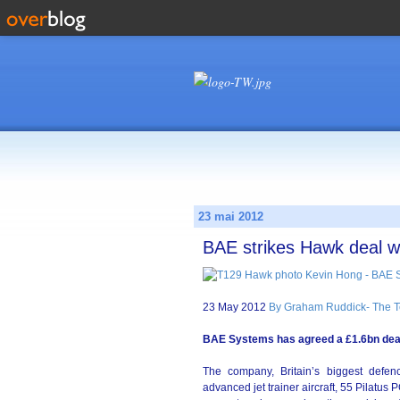
23 mai 2012
BAE strikes Hawk deal w
23 May 2012
By Graham Ruddick- The T
BAE Systems has agreed a £1.6bn deal t
The company, Britain’s biggest defe
advanced jet trainer aircraft, 55 Pilatus 