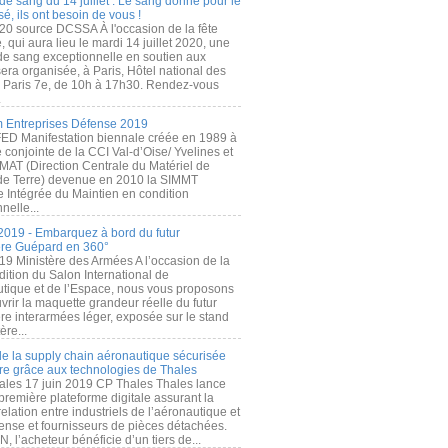
de sang du 14 juillet : Le sang donné pour le
é, ils ont besoin de vous !
20 source DCSSA À l'occasion de la fête
, qui aura lieu le mardi 14 juillet 2020, une
 de sang exceptionnelle en soutien aux
era organisée, à Paris, Hôtel national des
s Paris 7e, de 10h à 17h30. Rendez-vous
.
 Entreprises Défense 2019
FED Manifestation biennale créée en 1989 à
ive conjointe de la CCI Val-d’Oise/ Yvelines et
MAT (Direction Centrale du Matériel de
de Terre) devenue en 2010 la SIMMT
e Intégrée du Maintien en condition
nelle...
2019 - Embarquez à bord du futur
ère Guépard en 360°
19 Ministère des Armées A l’occasion de la
ition du Salon International de
utique et de l’Espace, nous vous proposons
rir la maquette grandeur réelle du futur
ère interarmées léger, exposée sur le stand
ère...
 de la supply chain aéronautique sécurisée
re grâce aux technologies de Thales
ales 17 juin 2019 CP Thales Thales lance
première plateforme digitale assurant la
elation entre industriels de l’aéronautique et
fense et fournisseurs de pièces détachées.
, l’acheteur bénéficie d’un tiers de...