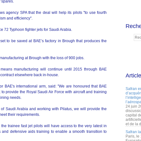
 spares.
ws agency SPA that the deal will help its pilots "to use fourth
lism and efficiency".
Reche
 72 Typhoon fighter jets for Saudi Arabia.
set to be saved at BAE’s factory in Brough that produces the
 manufacturing at Brough with the loss of 900 jobs.
 means manufacturing will continue until 2015 through BAE
Articl
contract elsewhere back in-house.
for BAE's international arm, said: "We are honoured that BAE
Safran e
o provide the Royal Saudi Air Force with aircraft and training
d’acquéri
aining needs.
l’intelli
l’aérospa
24 juin 
of Saudi Arabia and working with Pilatus, we will provide the
discussi
meet their requirements.
capital d
artificie
et de la 
he trainee fast jet pilots will have access to the very latest in
and defensive aids training to enable a smooth transition to
Safran l
Paris, le
Eurosato