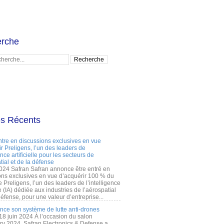
rche
es Récents
ntre en discussions exclusives en vue
r Preligens, l’un des leaders de
gence artificielle pour les secteurs de
tial et de la défense
2024 Safran Safran annonce être entré en
ons exclusives en vue d’acquérir 100 % du
e Preligens, l’un des leaders de l’intelligence
lle (IA) dédiée aux industries de l’aérospatial
défense, pour une valeur d’entreprise...
ance son système de lutte anti-drones
 18 juin 2024 À l’occasion du salon
ry 2024, Safran Electronics & Defense a