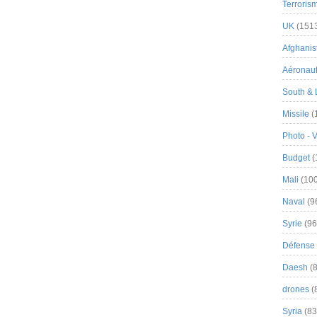
Terroris
UK
(151
Afghanist
Aéronau
South & 
Missile
(
Photo - 
Budget
(
Mali
(100
Naval
(9
Syrie
(96
Défense 
Daesh
(8
drones
(
Syria
(83