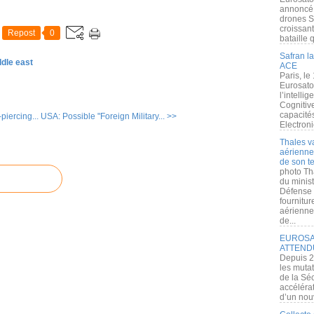
annoncé l
drones S
croissan
Repost
0
bataille q
Safran la
ddle east
ACE
Paris, le
Eurosato
l’intelli
Cognitive
capacité
piercing...
USA: Possible "Foreign Military... >>
Electroni
Thales v
aérienne 
de son te
photo Th
du minist
Défense 
fournitu
aérienne
de...
EUROSAT
ATTEND
Depuis 2
les muta
de la Sé
accélérat
d’un nouv