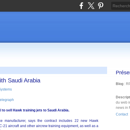
Prése
ith Saudi Arabia
Blog
: R
Descrip
elegraph
du web i
news in 
o sell Hawk training jets to Saudi Arabia.
Contact
nce manufacturer, says the contract includes 22 new Hawk
PC-21 aircraft and other aircrew training equipment, as well as a