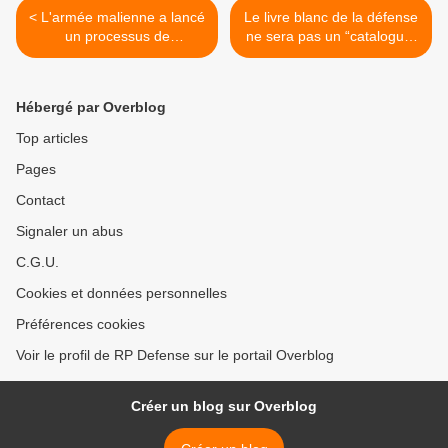
< L'armée malienne a lancé
Le livre blanc de la défense
un processus de
ne sera pas un “catalogue”
recrutement de 2.000
>
hommes
Hébergé par Overblog
Top articles
Pages
Contact
Signaler un abus
C.G.U.
Cookies et données personnelles
Préférences cookies
Voir le profil de RP Defense sur le portail Overblog
Créer un blog sur Overblog