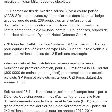
missiles antichar Milan devenus obsolètes;
- 111 postes de tirs de missiles sol-sol AFAB à courte portée
(AFAB-SR) - un nouveau système d'armes dans l'arsenal belge -
avec optique de nuit, 238 projectiles ainsi qu'un contrat
d'entretien et qu'un contrat de munitions pour la formation et
l'entraînement pour 2,2 millions, contre 3,1 budgétisés, auprès de
la société allemande Dynamit Nobel Defence GmbH;
- 70 tourelles (Self-Protection Systems, SPS, en jargon militaire)
pour équiper les véhicules de type LMV ("Light Multirole Vehicle")
pour 11,1 millions, au lieu de 12,5 millions envisagés;
- des pistolets et des pistolets-mitrailleurs ainsi que leurs
munitions de première dotation, pour 12,2 millions à la FN Herstal
(300.0000 de moins que budgétisé) pour remplacer les actuels
pistolets GP 9mm et pistolets mitrailleurs UZI 9mm, datant des
années 1950.
Soit au total 93,1 millions d'euros, selon le décompte fourni par la
Défense. Ces cinq programmes d'achat figurent dans le Plan
d'investissements pour la Défense et la Sécurité (PIDS) approuvé
globalement en mai dernier par le gouvernement et qui porte sur
242 millions d'euros au total pour les années 2012-2014.