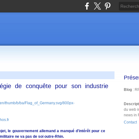
Prése
tégie de conquête pour son industrie
Blog
: R
Descrip
du web i
news in 
hos.fr
Contact
ojet, le gouvernement allemand a manqué d'intérêt pour ce
ilitaire ne va pas de soi outre-Rhin.