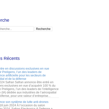
rche
es Récents
ntre en discussions exclusives en vue
r Preligens, l’un des leaders de
gence artificielle pour les secteurs de
tial et de la défense
2024 Safran Safran annonce être entré en
ons exclusives en vue d’acquérir 100 % du
e Preligens, l’un des leaders de l’intelligence
lle (IA) dédiée aux industries de l’aérospatial
défense, pour une valeur d’entreprise...
ance son système de lutte anti-drones
 18 juin 2024 À l’occasion du salon
ry 2024, Safran Electronics & Defense a