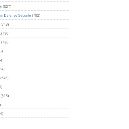
er
(827)
m Défense Sécurité
(782)
(748)
A
(730)
y
(726)
5)
5)
54)
(646)
9)
(615)
)
4)