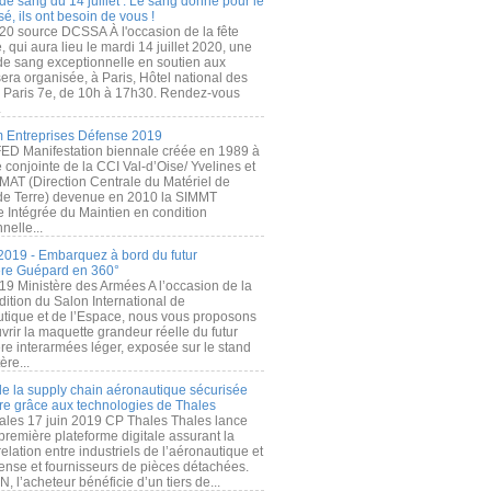
de sang du 14 juillet : Le sang donné pour le
é, ils ont besoin de vous !
20 source DCSSA À l'occasion de la fête
, qui aura lieu le mardi 14 juillet 2020, une
 de sang exceptionnelle en soutien aux
era organisée, à Paris, Hôtel national des
s Paris 7e, de 10h à 17h30. Rendez-vous
.
 Entreprises Défense 2019
FED Manifestation biennale créée en 1989 à
ive conjointe de la CCI Val-d’Oise/ Yvelines et
MAT (Direction Centrale du Matériel de
de Terre) devenue en 2010 la SIMMT
e Intégrée du Maintien en condition
nelle...
2019 - Embarquez à bord du futur
ère Guépard en 360°
19 Ministère des Armées A l’occasion de la
ition du Salon International de
utique et de l’Espace, nous vous proposons
rir la maquette grandeur réelle du futur
ère interarmées léger, exposée sur le stand
ère...
 de la supply chain aéronautique sécurisée
re grâce aux technologies de Thales
ales 17 juin 2019 CP Thales Thales lance
première plateforme digitale assurant la
elation entre industriels de l’aéronautique et
fense et fournisseurs de pièces détachées.
, l’acheteur bénéficie d’un tiers de...