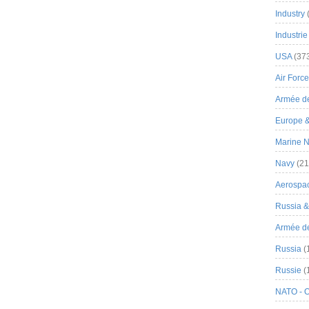
Industry
Industrie
USA
(37
Air Force
Armée de
Europe 
Marine N
Navy
(21
Aerospa
Russia 
Armée de 
Russia
(
Russie
(
NATO - 