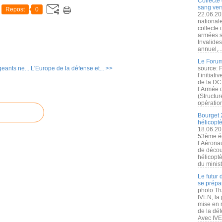
Collecte 
sang vers
Repost
0
22.06.20
nationale
collecte
armées s
Invalide
annuel,..
Le Forum
eants ne...
L'Europe de la défense et... >>
source: 
l’initiat
de la DC
l’Armée 
(Structur
opération
Bourget 
hélicopt
18.06.20
53ème éd
l’Aérona
de découv
hélicopt
du minist
Le futur
se prépa
photo Th
IVEN, la 
mise en r
de la dé
Avec IVEN