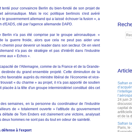
 tenté pour convaincre Berlin du bien-fondé de son projet de
 et aéronautique. Mais le roc politique berlinois s'est avéré
e le gouvernement allemand qui a laissé échouer la fusion », a
Reche
in d'EADS, cité par l'agence allemande DAPD.
 de Berlin n'a pas été comprise par le groupe aéronautique. «
e la guerre froide, alors que cela ne peut pas aider une
un chemin pour devenir un leader dans son secteur. On en vient
emand n'a pas de stratégie et pas d'intérêt dans l'industrie
terne aux « Echos ».
la capacité de l'Allemagne, comme de la France et de la Grande-
Articl
a destinée du grand ensemble projeté. Cette diminution de la
cho favorable auprès du ministre libéral de l'économie et vice-
i trouvait « du charme » au projet, il n'a pas apporté de soutien
Safran e
d’acquéri
 placée à la tête d'un groupe interministériel constitué dès cet
l’intelli
l’aérospa
24 juin 
des semaines, en la personne du coordinateur de l'industrie
discussi
capital d
'ailleurs de « totalement ouverte » l'attitude du gouvernement
artificie
la défaite de Tom Enders est clairement une victoire, analysait
et de la 
es deux hommes ne sont pas du tout en odeur de sainteté.
Safran l
Paris, le
 défense à l'export
Eurosato