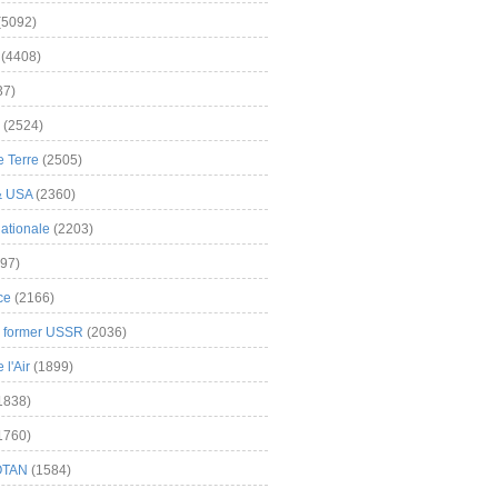
(5092)
(4408)
37)
(2524)
 Terre
(2505)
& USA
(2360)
ationale
(2203)
97)
ce
(2166)
& former USSR
(2036)
l'Air
(1899)
1838)
1760)
OTAN
(1584)