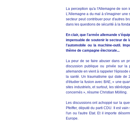
La perception qu'a l'Allemagne de son i
L'Allemagne a du mal à s'imaginer une st
secteur peut contribuer pour d'autres b
dans les questions de sécurité à la fond
En clair, que l'armée allemande s'équi
impensable de soutenir le secteur de 
l'automobile ou la machine-outil. Impo
thème de campagne électorale...
La peur de se faire abuser dans un pr
discussion publique ou privée sur la po
allemande en vient à rappeler l'épisode d
la santé. Un traumatisme qui date de 
d'étudier la fusion avec BAE, « une quant
sites industriels, et surtout, les stéréo
concernés », résume Christian Mölling.
Les discussions ont achoppé sur la quest
Pfeiffer, député du parti CDU. Il est vain
l'un ou l'autre Etat. Et il importe dés
Europe.