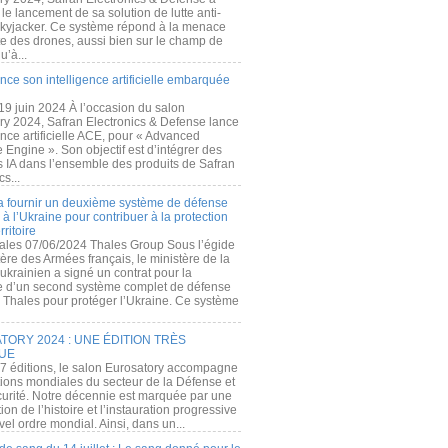
e lancement de sa solution de lutte anti-
kyjacker. Ce système répond à la menace
te des drones, aussi bien sur le champ de
u’à...
nce son intelligence artificielle embarquée
 19 juin 2024 À l’occasion du salon
ry 2024, Safran Electronics & Defense lance
gence artificielle ACE, pour « Advanced
 Engine ». Son objectif est d’intégrer des
s IA dans l’ensemble des produits de Safran
cs...
a fournir un deuxième système de défense
à l’Ukraine pour contribuer à la protection
rritoire
ales 07/06/2024 Thales Group Sous l’égide
ère des Armées français, le ministère de la
ukrainien a signé un contrat pour la
re d’un second système complet de défense
 Thales pour protéger l’Ukraine. Ce système
ORY 2024 : UNE ÉDITION TRÈS
UE
7 éditions, le salon Eurosatory accompagne
tions mondiales du secteur de la Défense et
curité. Notre décennie est marquée par une
ion de l’histoire et l’instauration progressive
el ordre mondial. Ainsi, dans un...