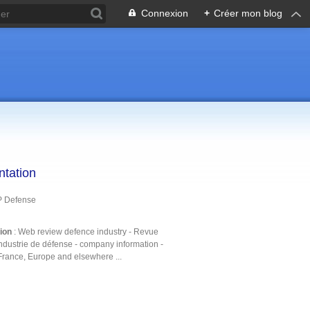
Connexion
+
Créer mon blog
ntation
P Defense
tion
: Web review defence industry - Revue
ndustrie de défense - company information -
France, Europe and elsewhere ...