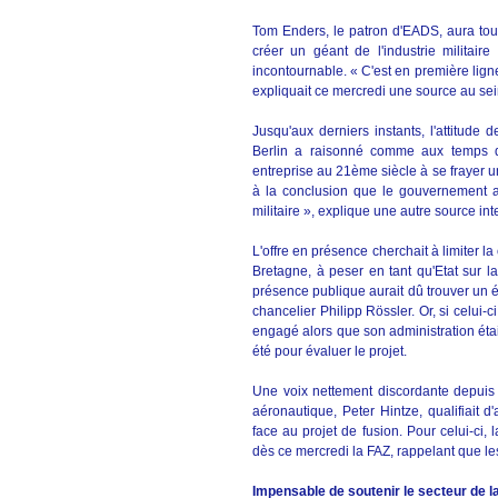
Tom Enders, le patron d'EADS, aura tout
créer un géant de l'industrie militaire
incontournable. « C'est en première lign
expliquait ce mercredi une source au se
Jusqu'aux derniers instants, l'attitude
Berlin a raisonné comme aux temps d
entreprise au 21ème siècle à se frayer 
à la conclusion que le gouvernement all
militaire », explique une autre source in
L'offre en présence cherchait à limiter 
Bretagne, à peser en tant qu'Etat sur l
présence publique aurait dû trouver un é
chancelier Philipp Rössler. Or, si celui-c
engagé alors que son administration était
été pour évaluer le projet.
Une voix nettement discordante depuis 
aéronautique, Peter Hintze, qualifiait d
face au projet de fusion. Pour celui-ci, 
dès ce mercredi la FAZ, rappelant que l
Impensable de soutenir le secteur de la