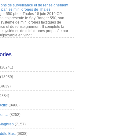
ions de surveillance et de renseignement
 par les mini drones de Thales
er 550 photoThales 18 juin 2019 CP
hales présente le Spy’Ranger 550, son
système de mini drones tactiques de
nce et de renseignement. Il complète la
 systèmes de mini drones proposée par
éployable en vingt...
ories
(20241)
(18989)
14639)
9884)
cific
(8460)
erica
(8252)
 Maghreb
(7157)
iddle East
(6838)