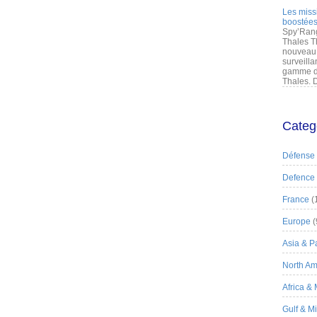
Les miss
boostées
Spy’Rang
Thales T
nouveau 
surveilla
gamme de
Thales. D
Categ
Défense
Defence
France
(
Europe
(
Asia & Pa
North Am
Africa &
Gulf & M