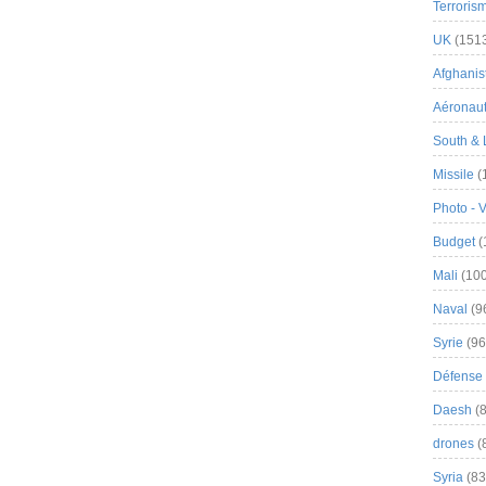
Terroris
UK
(151
Afghanist
Aéronau
South & 
Missile
(
Photo - 
Budget
(
Mali
(100
Naval
(9
Syrie
(96
Défense 
Daesh
(8
drones
(
Syria
(83