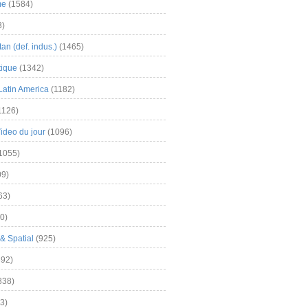
me
(1584)
3)
an (def. indus.)
(1465)
tique
(1342)
Latin America
(1182)
1126)
Video du jour
(1096)
1055)
9)
63)
0)
& Spatial
(925)
92)
838)
3)