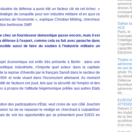
annoncé l
drones S
ndustrie de défense a aussi été un facteur clé de cet échec. «
croissan
ratégie de conquête pour son industrie militaire et en quoi ce
bataille q
ranches de l'économie », explique Christian Mölling, chercheur
Safran la
ation berlinoise SWP.
ACE
Paris, le
pe chez un fournisseur domestique passe encore, mais il est
Eurosato
l’intelli
la défense à l'export, comme cela se fait avec panache dans
Cognitive
ssible aussi de faire du soutien à l'industrie militaire un
capacité
Electroni
Thales v
ojet économique est enfin très présente à Berlin : dans une
aérienne 
litique industrielle, n'importe quel acteur dans la capitale
de son te
photo Th
e la reprise d'Aventis par le français Sanofi dans le secteur de
du minist
2004 et reste vivant dans l'inconscient allemand. Au moment
Défense 
ité de facteurs ont joué, tels que la sécurité de l'emploi et des
fournitu
types à propos de l'attitude hégémonique prêtée aux autres Etats
aérienne
de...
EUROSAT
ion des participations d'Etat, veut croire de son côté Joachim
ATTEND
Depuis 2
 selon lui de se repasser le mistigri en cherchant à culpabiliser
les muta
ormais de voir les opportunités qui se présentent pour EADS en
de la Sé
accélérat
d’un nouv