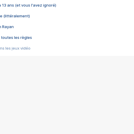
 a 13 ans (et vous l'avez ignoré)
e (littéralement)
im Rayan
 toutes les règles
s les jeux vidéo
us choquant de Rockstar ? - Le scandale BULLY
e plus moche de Steam
du RÊVE tourne au CAUCHEMAR
pendant 8 heures
it… à tort
umiliés par un jeu vidéo
ire - Final Fantasy 8