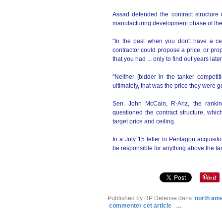
Assad defended the contract structure
manufacturing development phase of th
"In the past when you don't have a cei
contractor could propose a price, or pro
that you had ... only to find out years late
"Neither [bidder in the tanker competi
ultimately, that was the price they were g
Sen. John McCain, R-Ariz, the rank
questioned the contract structure, whic
target price and ceiling.
In a July 15 letter to Pentagon acquisi
be responsible for anything above the tar
Published by RP Defense
dans
north am
commenter cet article
…