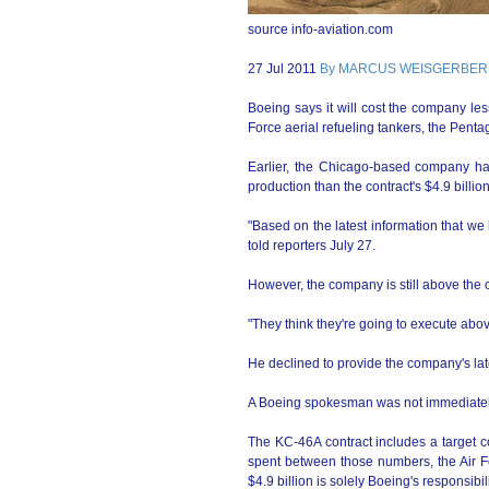
source info-aviation.com
27 Jul 2011
By MARCUS WEISGERBER 
Boeing says it will cost the company less 
Force aerial refueling tankers, the Pentag
Earlier, the Chicago-based company ha
production than the contract's $4.9 billion
"Based on the latest information that w
told reporters July 27.
However, the company is still above the co
"They think they're going to execute abov
He declined to provide the company's late
A Boeing spokesman was not immediatel
The KC-46A contract includes a target cos
spent between those numbers, the Air 
$4.9 billion is solely Boeing's responsibili