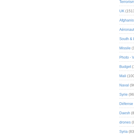
Terroris
UK
(151
Afghanist
Aéronau
South & 
Missile
(
Photo - 
Budget
(
Mali
(100
Naval
(9
Syrie
(96
Défense 
Daesh
(8
drones
(
Syria
(83