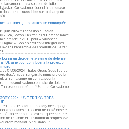
e lancement de sa solution de lutte anti-
kyjacker. Ce système répond à la menace
te des drones, aussi bien sur le champ de
u’à...
nce son intelligence artificielle embarquée
 19 juin 2024 À l’occasion du salon
ry 2024, Safran Electronics & Defense lance
gence artificielle ACE, pour « Advanced
 Engine ». Son objectif est d’intégrer des
s IA dans l’ensemble des produits de Safran
cs...
a fournir un deuxième système de défense
à l’Ukraine pour contribuer à la protection
rritoire
ales 07/06/2024 Thales Group Sous l’égide
ère des Armées français, le ministère de la
ukrainien a signé un contrat pour la
re d’un second système complet de défense
 Thales pour protéger l’Ukraine. Ce système
ORY 2024 : UNE ÉDITION TRÈS
UE
7 éditions, le salon Eurosatory accompagne
tions mondiales du secteur de la Défense et
curité. Notre décennie est marquée par une
ion de l’histoire et l’instauration progressive
el ordre mondial. Ainsi, dans un...