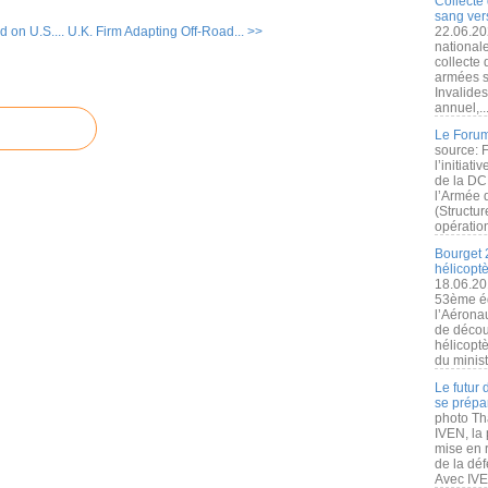
Collecte 
sang vers
 on U.S....
U.K. Firm Adapting Off-Road... >>
22.06.20
nationale
collecte
armées s
Invalide
annuel,..
Le Forum
source: 
l’initiat
de la DC
l’Armée 
(Structur
opération
Bourget 
hélicopt
18.06.20
53ème éd
l’Aérona
de découv
hélicopt
du minist
Le futur
se prépa
photo Th
IVEN, la 
mise en r
de la dé
Avec IVEN