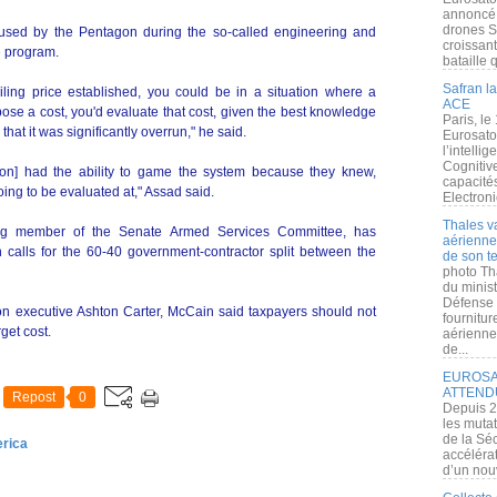
annoncé l
drones S
 used by the Pentagon during the so-called engineering and
croissan
e program.
bataille q
Safran la
ling price established, you could be in a situation where a
ACE
pose a cost, you'd evaluate that cost, given the best knowledge
Paris, le
r that it was significantly overrun," he said.
Eurosato
l’intelli
Cognitive
tion] had the ability to game the system because they knew,
capacité
oing to be evaluated at," Assad said.
Electroni
Thales v
ing member of the Senate Armed Services Committee, has
aérienne 
h calls for the 60-40 government-contractor split between the
de son te
photo Th
du minist
Défense 
tion executive Ashton Carter, McCain said taxpayers should not
fournitu
get cost.
aérienne
de...
EUROSAT
ATTEND
Repost
0
Depuis 2
les muta
de la Sé
erica
accélérat
d’un nouv