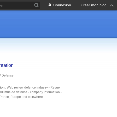
Connexion
+
Créer mon blog
ntation
P Defense
tion
: Web review defence industry - Revue
ndustrie de défense - company information -
France, Europe and elsewhere ...