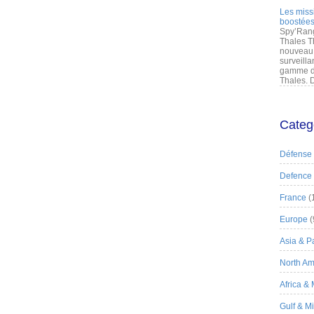
Les miss
boostées
Spy’Rang
Thales T
nouveau 
surveilla
gamme de
Thales. D
Categ
Défense
Defence
France
(
Europe
(
Asia & Pa
North Am
Africa &
Gulf & M