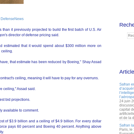
DefenseNews
Reche
than it previously projected to build the first batch of U.S. Air
on's director of defense pricing said.
d estimated that it would spend about $300 million more on
 ceiling.
e have, that estimate has been reduced by Boeing," Shay Assad
Articl
ntract's ceiling, meaning it will have to pay for any overruns.
Safran e
d’acquéri
e ceiling," Assad said.
l’intelli
l’aérospa
st bid projections.
24 juin 
discussi
capital d
y available to comment.
artificie
et de la 
t of $3.9 billion and a ceiling of $4.9 billion. For every dollar
Safran l
Force pays 60 percent and Boeing 40 percent. Anything above
Paris, le
ty.
Eurosato