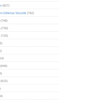
er
(827)
m Défense Sécurité
(782)
(748)
A
(730)
y
(726)
5)
5)
54)
(646)
9)
(615)
)
4)