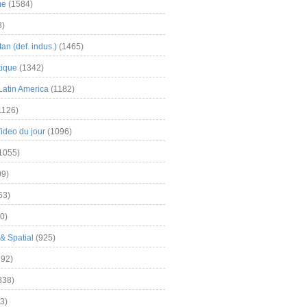
me
(1584)
3)
an (def. indus.)
(1465)
tique
(1342)
Latin America
(1182)
1126)
Video du jour
(1096)
1055)
9)
63)
0)
& Spatial
(925)
92)
838)
3)