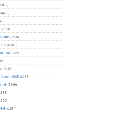
(5092)
(4408)
37)
(2524)
 Terre
(2505)
& USA
(2360)
ationale
(2203)
97)
ce
(2166)
& former USSR
(2036)
l'Air
(1899)
1838)
1760)
OTAN
(1584)