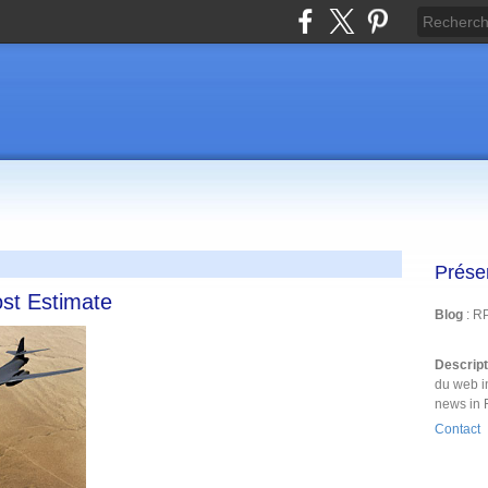
Prése
st Estimate
Blog
: R
Descrip
du web i
news in 
Contact