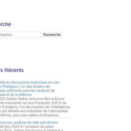
rche
es Récents
ntre en discussions exclusives en vue
r Preligens, l’un des leaders de
gence artificielle pour les secteurs de
tial et de la défense
2024 Safran Safran annonce être entré en
ons exclusives en vue d’acquérir 100 % du
e Preligens, l’un des leaders de l’intelligence
lle (IA) dédiée aux industries de l’aérospatial
défense, pour une valeur d’entreprise...
ance son système de lutte anti-drones
 18 juin 2024 À l’occasion du salon
ry 2024, Safran Electronics & Defense a