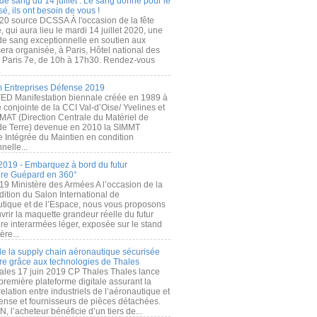
de sang du 14 juillet : Le sang donné pour le
é, ils ont besoin de vous !
20 source DCSSA À l'occasion de la fête
, qui aura lieu le mardi 14 juillet 2020, une
 de sang exceptionnelle en soutien aux
era organisée, à Paris, Hôtel national des
s Paris 7e, de 10h à 17h30. Rendez-vous
.
 Entreprises Défense 2019
FED Manifestation biennale créée en 1989 à
ive conjointe de la CCI Val-d’Oise/ Yvelines et
MAT (Direction Centrale du Matériel de
de Terre) devenue en 2010 la SIMMT
e Intégrée du Maintien en condition
nelle...
2019 - Embarquez à bord du futur
ère Guépard en 360°
19 Ministère des Armées A l’occasion de la
ition du Salon International de
utique et de l’Espace, nous vous proposons
rir la maquette grandeur réelle du futur
ère interarmées léger, exposée sur le stand
ère...
 de la supply chain aéronautique sécurisée
re grâce aux technologies de Thales
ales 17 juin 2019 CP Thales Thales lance
première plateforme digitale assurant la
elation entre industriels de l’aéronautique et
fense et fournisseurs de pièces détachées.
, l’acheteur bénéficie d’un tiers de...