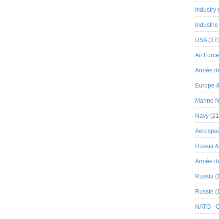
Industry
Industrie
USA
(37
Air Force
Armée de
Europe 
Marine N
Navy
(21
Aerospa
Russia 
Armée de 
Russia
(
Russie
(
NATO - 