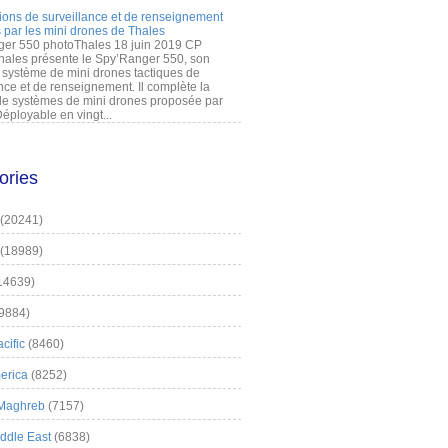
ions de surveillance et de renseignement
 par les mini drones de Thales
er 550 photoThales 18 juin 2019 CP
hales présente le Spy’Ranger 550, son
système de mini drones tactiques de
nce et de renseignement. Il complète la
 systèmes de mini drones proposée par
éployable en vingt...
ories
(20241)
(18989)
14639)
9884)
cific
(8460)
erica
(8252)
 Maghreb
(7157)
iddle East
(6838)