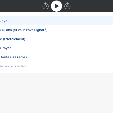
 DayZ
 a 13 ans (et vous l'avez ignoré)
e (littéralement)
im Rayan
 toutes les règles
s les jeux vidéo
us choquant de Rockstar ? - Le scandale BULLY
e plus moche de Steam
du RÊVE tourne au CAUCHEMAR
pendant 8 heures
it… à tort