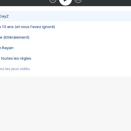
 DayZ
 a 13 ans (et vous l'avez ignoré)
e (littéralement)
im Rayan
 toutes les règles
s les jeux vidéo
us choquant de Rockstar ? - Le scandale BULLY
e plus moche de Steam
du RÊVE tourne au CAUCHEMAR
pendant 8 heures
it… à tort