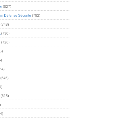
er
(827)
m Défense Sécurité
(782)
(748)
A
(730)
y
(726)
5)
5)
54)
(646)
9)
(615)
)
4)