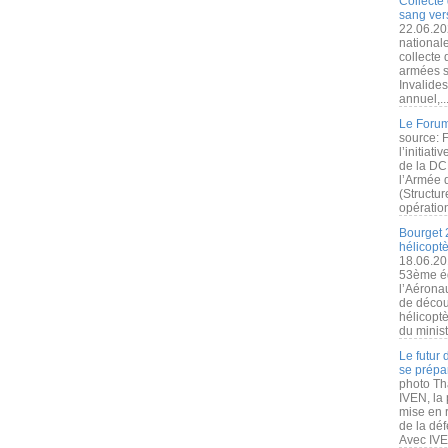
Collecte 
sang vers
22.06.20
nationale
collecte
armées s
Invalide
annuel,..
Le Forum
source: 
l’initiat
de la DC
l’Armée 
(Structur
opération
Bourget 
hélicopt
18.06.20
53ème éd
l’Aérona
de découv
hélicopt
du minist
Le futur
se prépa
photo Th
IVEN, la 
mise en r
de la dé
Avec IVEN