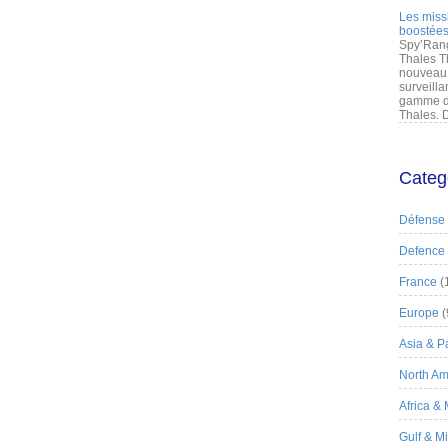
Les miss
boostées
Spy’Rang
Thales T
nouveau 
surveilla
gamme de
Thales. D
Categ
Défense
Defence
France
(
Europe
(
Asia & Pa
North Am
Africa &
Gulf & M