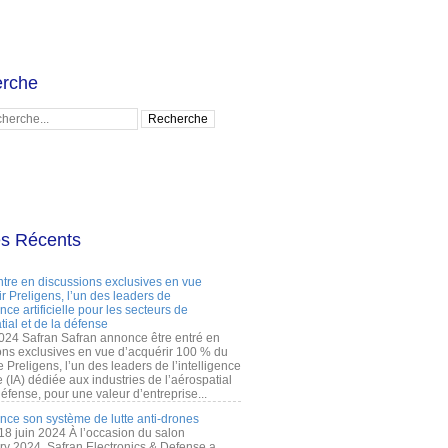
rche
es Récents
ntre en discussions exclusives en vue
r Preligens, l’un des leaders de
gence artificielle pour les secteurs de
tial et de la défense
2024 Safran Safran annonce être entré en
ons exclusives en vue d’acquérir 100 % du
e Preligens, l’un des leaders de l’intelligence
lle (IA) dédiée aux industries de l’aérospatial
défense, pour une valeur d’entreprise...
ance son système de lutte anti-drones
 18 juin 2024 À l’occasion du salon
ry 2024, Safran Electronics & Defense a