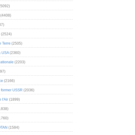
(5092)
(4408)
37)
(2524)
 Terre
(2505)
& USA
(2360)
ationale
(2203)
97)
ce
(2166)
& former USSR
(2036)
l'Air
(1899)
1838)
1760)
OTAN
(1584)