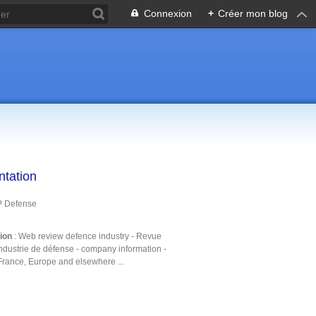
Connexion
+
Créer mon blog
ntation
P Defense
tion
: Web review defence industry - Revue
ndustrie de défense - company information -
France, Europe and elsewhere ...