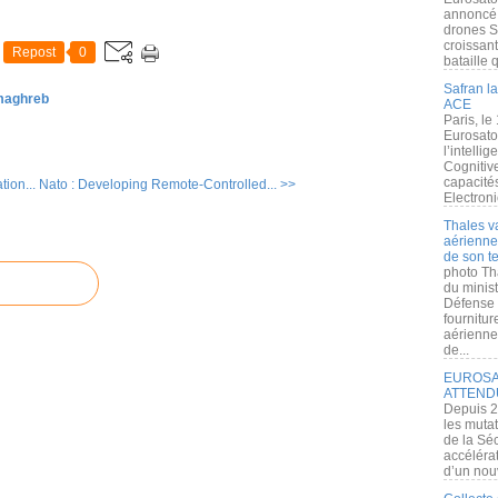
annoncé l
drones S
croissan
Repost
0
bataille q
Safran la
 maghreb
ACE
Paris, le
Eurosato
l’intelli
Cognitive
capacité
tion...
Nato : Developing Remote-Controlled... >>
Electroni
Thales v
aérienne 
de son te
photo Th
du minist
Défense 
fournitu
aérienne
de...
EUROSAT
ATTEND
Depuis 2
les muta
de la Sé
accélérat
d’un nouv