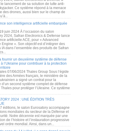
e lancement de sa solution de lutte anti-
kyjacker. Ce système répond à la menace
te des drones, aussi bien sur le champ de
u’à...
nce son intelligence artificielle embarquée
 19 juin 2024 À l’occasion du salon
ry 2024, Safran Electronics & Defense lance
gence artificielle ACE, pour « Advanced
 Engine ». Son objectif est d’intégrer des
s IA dans l’ensemble des produits de Safran
cs...
a fournir un deuxième système de défense
à l’Ukraine pour contribuer à la protection
rritoire
ales 07/06/2024 Thales Group Sous l’égide
ère des Armées français, le ministère de la
ukrainien a signé un contrat pour la
re d’un second système complet de défense
 Thales pour protéger l’Ukraine. Ce système
ORY 2024 : UNE ÉDITION TRÈS
UE
7 éditions, le salon Eurosatory accompagne
tions mondiales du secteur de la Défense et
curité. Notre décennie est marquée par une
ion de l’histoire et l’instauration progressive
el ordre mondial. Ainsi, dans un...