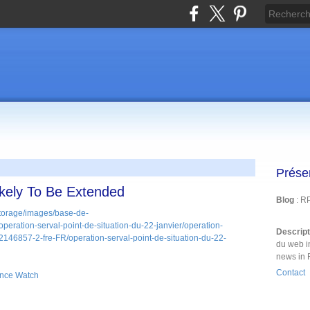
Prése
ikely To Be Extended
Blog
: R
Descrip
du web i
news in 
Contact
ence Watch