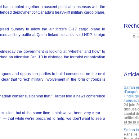
has cobbled together a nascent political consensus with the
tended deployment of Canada’s heavy-lift military cargo plane,
.
Reche
eed Sunday to allow the air force’s C-17 cargo plane to
rces as they battle al-Qaida-linked militants, said NDP foreign
dnesday the government is looking at “whether and how” to
hed an offensive Jan. 10 to dislodge the terrorist organization
Articl
eagues and opposition parties to build consensus on the next
 clear that “direct” military involvement in the form of troops is
Safran e
d’acquéri
anadian consensus behind that,” Harper told a news conference
l’intelli
l’aérospa
24 juin 
discussi
his mission, but at the same time I think we’ve been very clear —
capital d
artificie
on — that while we’re prepared to help, we don’t want to see a
et de la 
Safran l
Paris, le
Eurosato