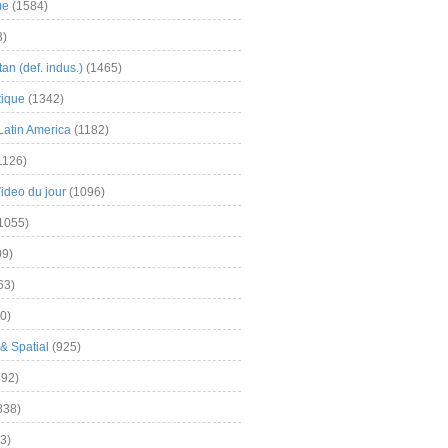
me
(1584)
3)
an (def. indus.)
(1465)
tique
(1342)
Latin America
(1182)
1126)
Video du jour
(1096)
1055)
9)
63)
0)
& Spatial
(925)
92)
838)
3)