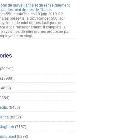
ions de surveillance et de renseignement
 par les mini drones de Thales
er 550 photoThales 18 juin 2019 CP
hales présente le Spy’Ranger 550, son
système de mini drones tactiques de
nce et de renseignement. Il complète la
 systèmes de mini drones proposée par
éployable en vingt...
ories
(20241)
(18989)
14639)
9884)
cific
(8460)
erica
(8252)
 Maghreb
(7157)
iddle East
(6838)