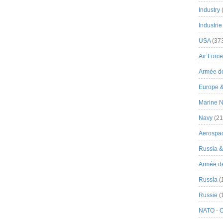
Industry
Industrie
USA
(37
Air Force
Armée de
Europe 
Marine N
Navy
(21
Aerospa
Russia 
Armée de 
Russia
(
Russie
(
NATO - 