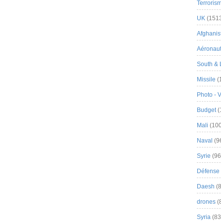
Terroris
UK
(151
Afghanist
Aéronau
South & 
Missile
(
Photo - 
Budget
(
Mali
(100
Naval
(9
Syrie
(96
Défense 
Daesh
(8
drones
(
Syria
(83