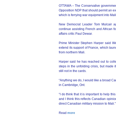
OTTAWA – The Conservative government 
Opposition NDP that should permit an ex
which is ferrying war equipment into Mali
New Democrat Leader Tom Mulcair agr
continue assisting French and African fo
affairs critic Paul Dewar.
Prime Minister Stephen Harper said We
extend its support of France, which launc
from northern Mali.
Harper said he has reached out to coll
steps in the unfolding crisis, but made it
still not in the cards.
“Anything we do, I would like a broad C
in Cambridge, Ont.
“I do think that it is important to help t
and I think this reflects Canadian opini
direct Canadian military mission to Mali.”
Read
more