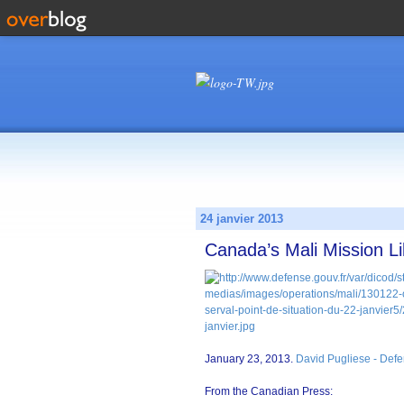
24 janvier 2013
Canada’s Mali Mission L
January 23, 2013.
David Pugliese - Def
From the Canadian Press: