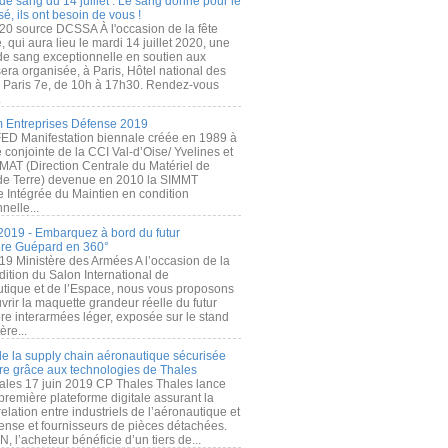
de sang du 14 juillet : Le sang donné pour le
é, ils ont besoin de vous !
20 source DCSSA À l'occasion de la fête
, qui aura lieu le mardi 14 juillet 2020, une
 de sang exceptionnelle en soutien aux
era organisée, à Paris, Hôtel national des
s Paris 7e, de 10h à 17h30. Rendez-vous
.
 Entreprises Défense 2019
FED Manifestation biennale créée en 1989 à
ive conjointe de la CCI Val-d’Oise/ Yvelines et
MAT (Direction Centrale du Matériel de
de Terre) devenue en 2010 la SIMMT
e Intégrée du Maintien en condition
nelle...
2019 - Embarquez à bord du futur
ère Guépard en 360°
19 Ministère des Armées A l’occasion de la
ition du Salon International de
utique et de l’Espace, nous vous proposons
rir la maquette grandeur réelle du futur
ère interarmées léger, exposée sur le stand
ère...
 de la supply chain aéronautique sécurisée
re grâce aux technologies de Thales
ales 17 juin 2019 CP Thales Thales lance
première plateforme digitale assurant la
elation entre industriels de l’aéronautique et
fense et fournisseurs de pièces détachées.
, l’acheteur bénéficie d’un tiers de...