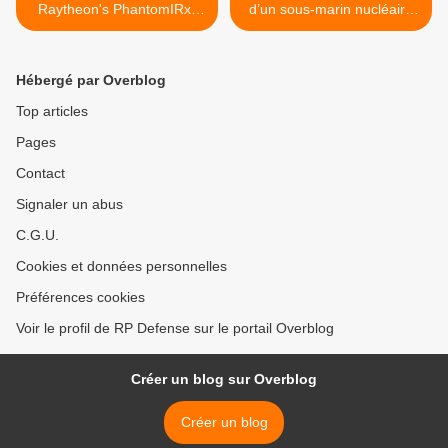
Raytheon's PhantomIRxr
d’un sous-marin nucléaire
precision-targeting thermal
britannique >
bioculars
Hébergé par Overblog
Top articles
Pages
Contact
Signaler un abus
C.G.U.
Cookies et données personnelles
Préférences cookies
Voir le profil de RP Defense sur le portail Overblog
Créer un blog sur Overblog
Créer un blog