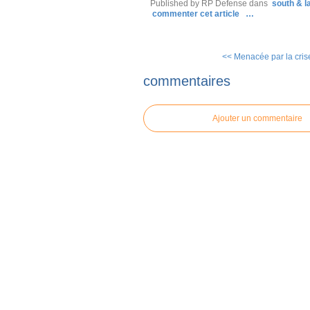
Published by RP Defense
dans
south & l
commenter cet article
…
<< Menacée par la crise
commentaires
Ajouter un commentaire