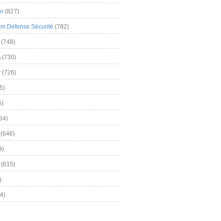
er
(827)
m Défense Sécurité
(782)
(748)
A
(730)
y
(726)
5)
5)
54)
(646)
9)
(615)
)
4)