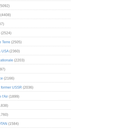
(5092)
(4408)
37)
(2524)
 Terre
(2505)
& USA
(2360)
ationale
(2203)
97)
ce
(2166)
& former USSR
(2036)
l'Air
(1899)
1838)
1760)
OTAN
(1584)