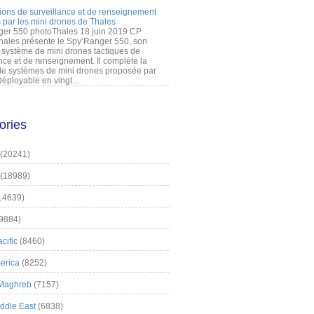
ions de surveillance et de renseignement
 par les mini drones de Thales
er 550 photoThales 18 juin 2019 CP
hales présente le Spy’Ranger 550, son
système de mini drones tactiques de
nce et de renseignement. Il complète la
 systèmes de mini drones proposée par
éployable en vingt...
ories
(20241)
(18989)
14639)
9884)
cific
(8460)
erica
(8252)
 Maghreb
(7157)
iddle East
(6838)