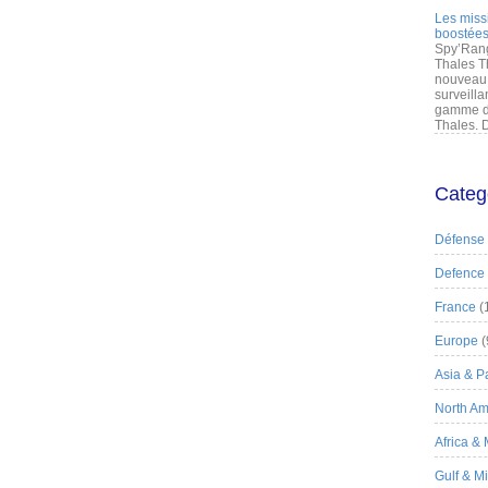
Les miss
boostées
Spy’Rang
Thales T
nouveau 
surveilla
gamme de
Thales. D
Categ
Défense
Defence
France
(
Europe
(
Asia & Pa
North Am
Africa &
Gulf & M