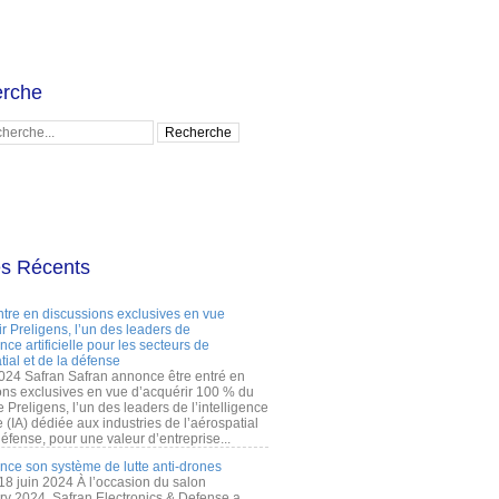
rche
es Récents
ntre en discussions exclusives en vue
r Preligens, l’un des leaders de
gence artificielle pour les secteurs de
tial et de la défense
2024 Safran Safran annonce être entré en
ons exclusives en vue d’acquérir 100 % du
e Preligens, l’un des leaders de l’intelligence
lle (IA) dédiée aux industries de l’aérospatial
défense, pour une valeur d’entreprise...
ance son système de lutte anti-drones
 18 juin 2024 À l’occasion du salon
ry 2024, Safran Electronics & Defense a