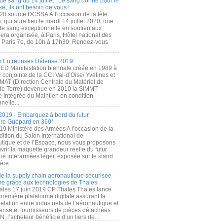
de sang du 14 juillet : Le sang donné pour le
é, ils ont besoin de vous !
20 source DCSSA À l'occasion de la fête
, qui aura lieu le mardi 14 juillet 2020, une
 de sang exceptionnelle en soutien aux
era organisée, à Paris, Hôtel national des
s Paris 7e, de 10h à 17h30. Rendez-vous
.
 Entreprises Défense 2019
FED Manifestation biennale créée en 1989 à
ive conjointe de la CCI Val-d’Oise/ Yvelines et
MAT (Direction Centrale du Matériel de
de Terre) devenue en 2010 la SIMMT
e Intégrée du Maintien en condition
nelle...
2019 - Embarquez à bord du futur
ère Guépard en 360°
19 Ministère des Armées A l’occasion de la
ition du Salon International de
utique et de l’Espace, nous vous proposons
rir la maquette grandeur réelle du futur
ère interarmées léger, exposée sur le stand
ère...
 de la supply chain aéronautique sécurisée
re grâce aux technologies de Thales
ales 17 juin 2019 CP Thales Thales lance
première plateforme digitale assurant la
elation entre industriels de l’aéronautique et
fense et fournisseurs de pièces détachées.
, l’acheteur bénéficie d’un tiers de...