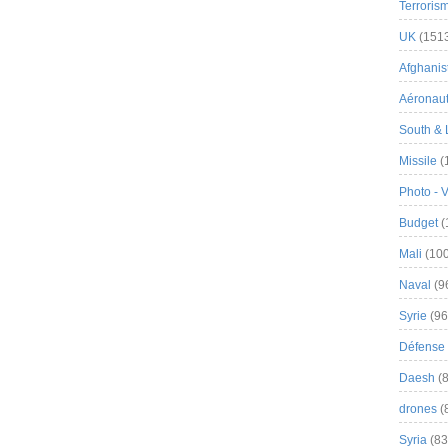
Terroris
UK
(151
Afghanist
Aéronau
South & 
Missile
(
Photo - 
Budget
(
Mali
(100
Naval
(9
Syrie
(96
Défense 
Daesh
(8
drones
(
Syria
(83