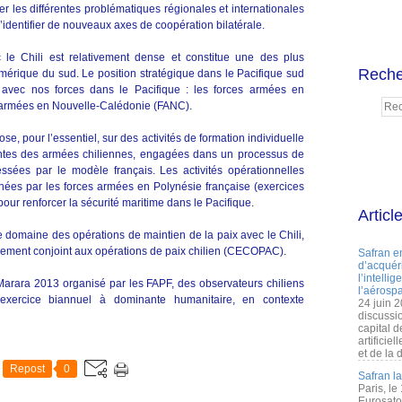
er les différentes problématiques régionales et internationales
’identifier de nouveaux axes de coopération bilatérale.
c le Chili est relativement dense et constitue une des plus
Reche
Amérique du sud. Le position stratégique dans le Pacifique sud
 avec nos forces dans le Pacifique : les forces armées en
s armées en Nouvelle-Calédonie (FANC).
ose, pour l’essentiel, sur des activités de formation individuelle
tentes des armées chiliennes, engagées dans un processus de
essées par le modèle français. Les activités opérationnelles
nées par les forces armées en Polynésie française (exercices
pour renforcer la sécurité maritime dans le Pacifique.
Articl
domaine des opérations de maintien de la paix avec le Chili,
înement conjoint aux opérations de paix chilien (CECOPAC).
Safran e
d’acquéri
l’intelli
Marara 2013 organisé par les FAPF, des observateurs chiliens
l’aérospa
t exercice biannuel à dominante humanitaire, en contexte
24 juin 
discussi
capital d
artificie
et de la 
Repost
0
Safran l
Paris, le
Eurosato