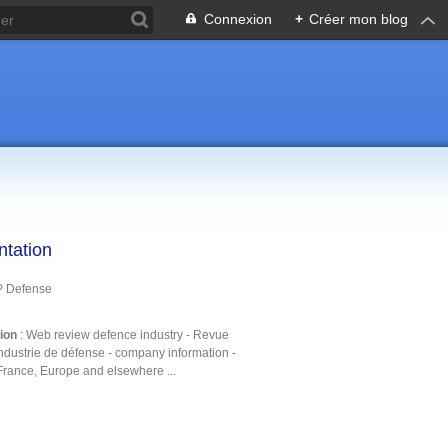
Connexion
+
Créer mon blog
ntation
P Defense
tion
: Web review defence industry - Revue
ndustrie de défense - company information -
France, Europe and elsewhere ...