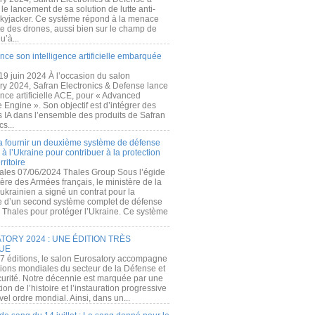
e lancement de sa solution de lutte anti-
kyjacker. Ce système répond à la menace
te des drones, aussi bien sur le champ de
u’à...
nce son intelligence artificielle embarquée
 19 juin 2024 À l’occasion du salon
ry 2024, Safran Electronics & Defense lance
gence artificielle ACE, pour « Advanced
 Engine ». Son objectif est d’intégrer des
s IA dans l’ensemble des produits de Safran
cs...
a fournir un deuxième système de défense
à l’Ukraine pour contribuer à la protection
rritoire
ales 07/06/2024 Thales Group Sous l’égide
ère des Armées français, le ministère de la
ukrainien a signé un contrat pour la
re d’un second système complet de défense
 Thales pour protéger l’Ukraine. Ce système
ORY 2024 : UNE ÉDITION TRÈS
UE
7 éditions, le salon Eurosatory accompagne
tions mondiales du secteur de la Défense et
curité. Notre décennie est marquée par une
ion de l’histoire et l’instauration progressive
el ordre mondial. Ainsi, dans un...