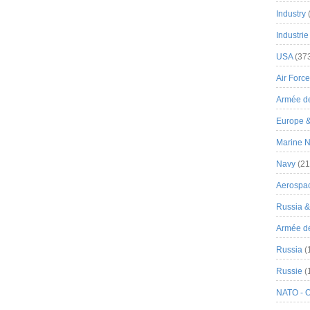
Industry
Industrie
USA
(37
Air Force
Armée de
Europe 
Marine N
Navy
(21
Aerospa
Russia 
Armée de 
Russia
(
Russie
(
NATO - 