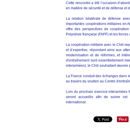
Cette rencontre a été l’occasion d’abord
en matière de sécurité et de défense et d
La relation bilatérale de défense ave
importantes coopérations militaires en 
offre des perspectives de coopération
Polynésie française (FAPF) et les force
La coopération militaire avec le Chili rep
et d’expertise, répondant ainsi aux at
modernisation et de réformes, et intér
d'entraînement sont essentiellement me
interarmées), le Chili souhaitant œuvrer 
La France conduit des échanges dans le 
au travers du soutien au Centre d'entra
Lors du prochain exercice interarmées 
seront accueillis afin de suivre ce
international.