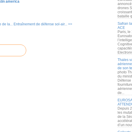
atin america
annoncé l
drones S
croissan
bataille q
Safran la
 de la...
Entraînement de défense sol-air... >>
ACE
Paris, le
Eurosato
l’intelli
Cognitive
capacité
Electroni
Thales v
aérienne 
de son te
photo Th
du minist
Défense 
fournitu
aérienne
de...
EUROSAT
ATTEND
Depuis 2
les muta
de la Sé
accélérat
d’un nouv