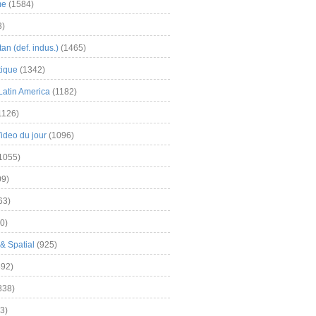
me
(1584)
3)
an (def. indus.)
(1465)
tique
(1342)
Latin America
(1182)
1126)
Video du jour
(1096)
1055)
9)
63)
0)
& Spatial
(925)
92)
838)
3)