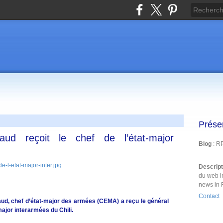
Prése
aud reçoit le chef de l’état-major
Blog
: R
Descrip
du web i
news in 
Contact
laud, chef d’état-major des armées (CEMA) a reçu le général
ajor interarmées du Chili.