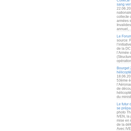
Collecte 
sang vers
22.06.20
nationale
collecte
armées s
Invalide
annuel,..
Le Forum
source: 
l’initiat
de la DC
l’Armée 
(Structur
opération
Bourget 
hélicopt
18.06.20
53ème éd
l’Aérona
de découv
hélicopt
du minist
Le futur
se prépa
photo Th
IVEN, la 
mise en r
de la dé
Avec IVEN