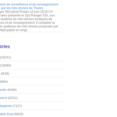
ions de surveillance et de renseignement
 par les mini drones de Thales
er 550 photoThales 18 juin 2019 CP
hales présente le Spy’Ranger 550, son
système de mini drones tactiques de
nce et de renseignement. Il complète la
 systèmes de mini drones proposée par
éployable en vingt...
ories
(20241)
(18989)
14639)
9884)
cific
(8460)
erica
(8252)
 Maghreb
(7157)
iddle East
(6838)