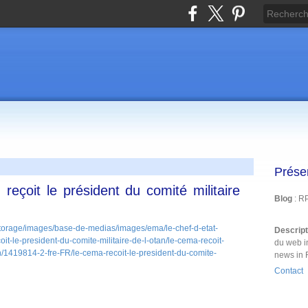
Prése
 reçoit le président du comité militaire
Blog
: R
Descrip
du web i
news in 
Contact