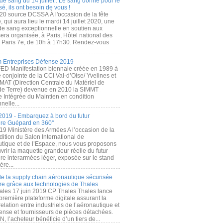
de sang du 14 juillet : Le sang donné pour le
é, ils ont besoin de vous !
20 source DCSSA À l'occasion de la fête
, qui aura lieu le mardi 14 juillet 2020, une
 de sang exceptionnelle en soutien aux
era organisée, à Paris, Hôtel national des
s Paris 7e, de 10h à 17h30. Rendez-vous
.
 Entreprises Défense 2019
FED Manifestation biennale créée en 1989 à
ive conjointe de la CCI Val-d’Oise/ Yvelines et
MAT (Direction Centrale du Matériel de
de Terre) devenue en 2010 la SIMMT
e Intégrée du Maintien en condition
nelle...
2019 - Embarquez à bord du futur
ère Guépard en 360°
19 Ministère des Armées A l’occasion de la
ition du Salon International de
utique et de l’Espace, nous vous proposons
rir la maquette grandeur réelle du futur
ère interarmées léger, exposée sur le stand
ère...
 de la supply chain aéronautique sécurisée
re grâce aux technologies de Thales
ales 17 juin 2019 CP Thales Thales lance
première plateforme digitale assurant la
elation entre industriels de l’aéronautique et
fense et fournisseurs de pièces détachées.
, l’acheteur bénéficie d’un tiers de...