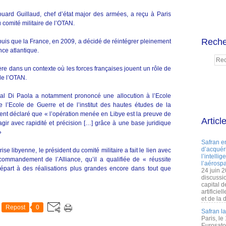
ouard Guillaud, chef d’état major des armées, a reçu à Paris
 comité militaire de l’OTAN.
Reche
 depuis que la France, en 2009, a décidé de réintégrer pleinement
ce atlantique.
ère dans un contexte où les forces françaises jouent un rôle de
de l’OTAN.
miral Di Paola a notamment prononcé une allocution à l’Ecole
e l’Ecole de Guerre et de l’institut des hautes études de la
nt déclaré que « l’opération menée en Libye est la preuve de
Articl
’agir avec rapidité et précision […] grâce à une base juridique
»
Safran e
d’acquéri
ise libyenne, le président du comité militaire a fait le lien avec
l’intelli
commandement de l’Alliance, qu’il a qualifiée de « réussite
l’aérospa
départ à des réalisations plus grandes encore dans tout que
24 juin 
discussi
capital d
artificie
et de la 
Repost
0
Safran l
Paris, le
Eurosato