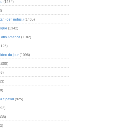
me
(1584)
3)
an (def. indus.)
(1465)
tique
(1342)
Latin America
(1182)
1126)
Video du jour
(1096)
1055)
9)
63)
0)
& Spatial
(925)
92)
838)
3)