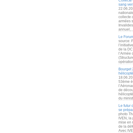
Collecte 
sang vers
22.06.20
nationale
collecte
armées s
Invalide
annuel,..
Le Forum
source: 
l’initiat
de la DC
l’Armée 
(Structur
opération
Bourget 
hélicopt
18.06.20
53ème éd
l’Aérona
de découv
hélicopt
du minist
Le futur
se prépa
photo Th
IVEN, la 
mise en r
de la dé
Avec IVEN