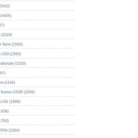
(5092)
(4408)
37)
(2524)
 Terre
(2505)
& USA
(2360)
ationale
(2203)
97)
ce
(2166)
& former USSR
(2036)
l'Air
(1899)
1838)
1760)
OTAN
(1584)