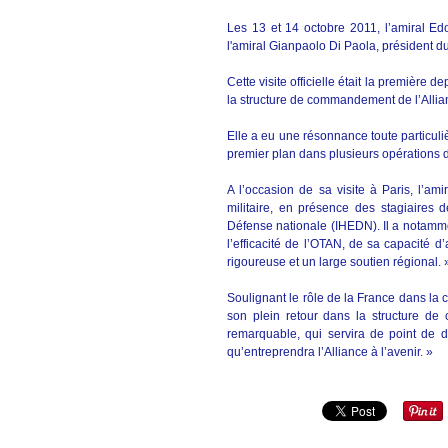
Les 13 et 14 octobre 2011, l’amiral Ed
l'amiral Gianpaolo Di Paola, président du
Cette visite officielle était la première
la structure de commandement de l’Allian
Elle a eu une résonnance toute particuli
premier plan dans plusieurs opérations 
A l’occasion de sa visite à Paris, l’a
militaire, en présence des stagiaires d
Défense nationale (IHEDN). Il a notamme
l’efficacité de l’OTAN, de sa capacité d
rigoureuse et un large soutien régional. 
Soulignant le rôle de la France dans la cr
son plein retour dans la structure de 
remarquable, qui servira de point de 
qu’entreprendra l’Alliance à l’avenir. »