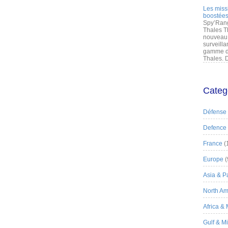
Les miss
boostées
Spy’Rang
Thales T
nouveau 
surveilla
gamme de
Thales. D
Categ
Défense
Defence
France
(
Europe
(
Asia & Pa
North Am
Africa &
Gulf & M