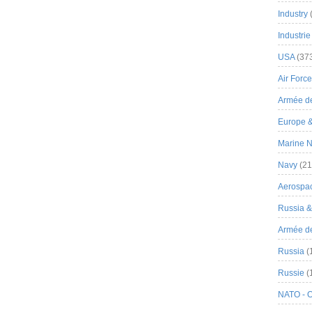
Industry
Industrie
USA
(37
Air Force
Armée de
Europe 
Marine N
Navy
(21
Aerospa
Russia 
Armée de 
Russia
(
Russie
(
NATO - 