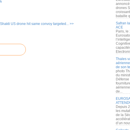
n
annoncé l
drones S
croissan
bataille q
Safran la
Shakti
US drone hit same convoy targeted... >>
ACE
Paris, le
Eurosato
l’intelli
Cognitive
capacité
Electroni
Thales v
aérienne 
de son te
photo Th
du minist
Défense 
fournitu
aérienne
de...
EUROSAT
ATTEND
Depuis 2
les muta
de la Sé
accélérat
d’un nouv