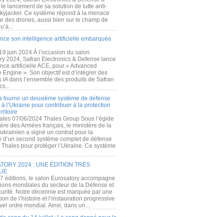
e lancement de sa solution de lutte anti-
kyjacker. Ce système répond à la menace
te des drones, aussi bien sur le champ de
u’à...
nce son intelligence artificielle embarquée
 19 juin 2024 À l’occasion du salon
ry 2024, Safran Electronics & Defense lance
gence artificielle ACE, pour « Advanced
 Engine ». Son objectif est d’intégrer des
s IA dans l’ensemble des produits de Safran
cs...
a fournir un deuxième système de défense
à l’Ukraine pour contribuer à la protection
rritoire
ales 07/06/2024 Thales Group Sous l’égide
ère des Armées français, le ministère de la
ukrainien a signé un contrat pour la
re d’un second système complet de défense
 Thales pour protéger l’Ukraine. Ce système
ORY 2024 : UNE ÉDITION TRÈS
UE
7 éditions, le salon Eurosatory accompagne
tions mondiales du secteur de la Défense et
curité. Notre décennie est marquée par une
ion de l’histoire et l’instauration progressive
el ordre mondial. Ainsi, dans un...