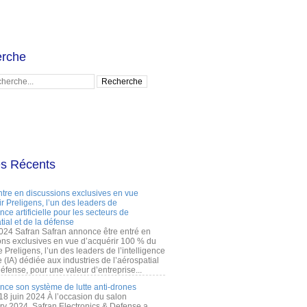
rche
es Récents
ntre en discussions exclusives en vue
r Preligens, l’un des leaders de
gence artificielle pour les secteurs de
tial et de la défense
2024 Safran Safran annonce être entré en
ons exclusives en vue d’acquérir 100 % du
e Preligens, l’un des leaders de l’intelligence
lle (IA) dédiée aux industries de l’aérospatial
défense, pour une valeur d’entreprise...
ance son système de lutte anti-drones
 18 juin 2024 À l’occasion du salon
ry 2024, Safran Electronics & Defense a