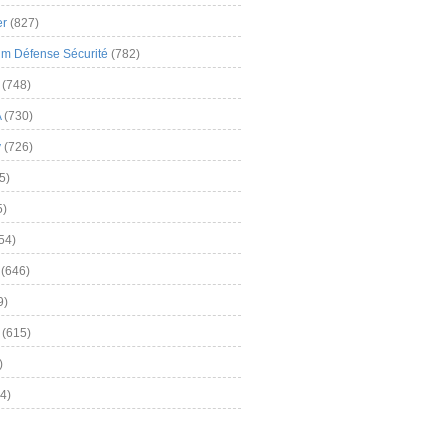
er
(827)
m Défense Sécurité
(782)
(748)
A
(730)
y
(726)
5)
5)
54)
(646)
9)
(615)
)
4)