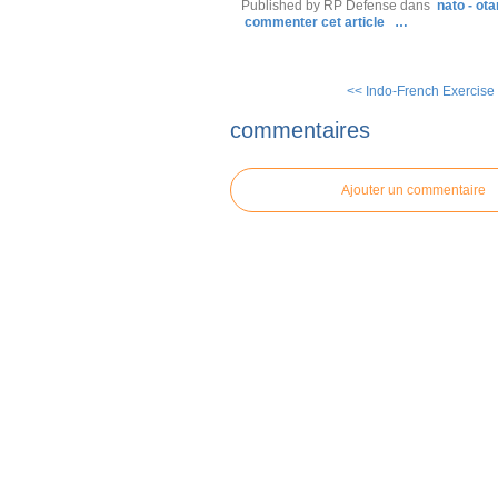
Published by RP Defense
dans
nato - ota
commenter cet article
…
<< Indo-French Exercise 
commentaires
Ajouter un commentaire