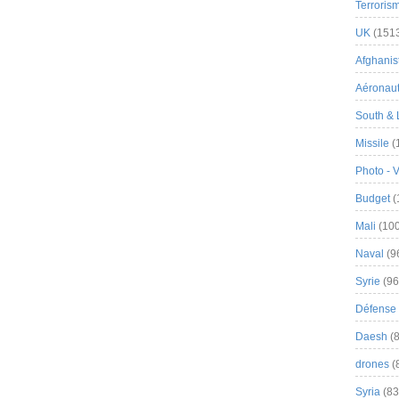
Terroris
UK
(151
Afghanist
Aéronau
South & 
Missile
(
Photo - 
Budget
(
Mali
(100
Naval
(9
Syrie
(96
Défense 
Daesh
(8
drones
(
Syria
(83