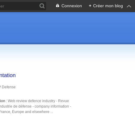
Connexion
+
Créer mon blog
ntation
P Defense
tion
: Web review defence industry - Revue
ndustrie de défense - company information -
France, Europe and elsewhere ...