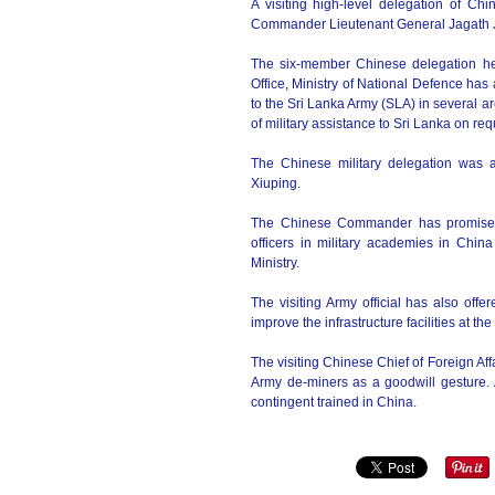
A visiting high-level delegation of Ch
Commander Lieutenant General Jagath J
The six-member Chinese delegation hea
Office, Ministry of National Defence ha
to the Sri Lanka Army (SLA) in several ar
of military assistance to Sri Lanka on re
The Chinese military delegation was
Xiuping.
The Chinese Commander has promised to
officers in military academies in China
Ministry.
The visiting Army official has also off
improve the infrastructure facilities at 
The visiting Chinese Chief of Foreign Aff
Army de-miners as a goodwill gesture. 
contingent trained in China.