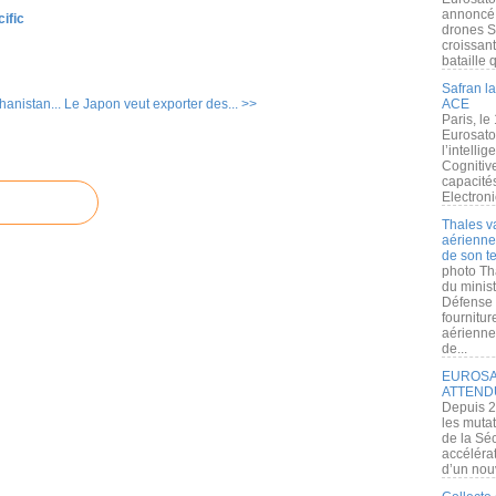
annoncé l
ific
drones S
croissan
bataille q
Safran la
hanistan...
Le Japon veut exporter des... >>
ACE
Paris, le
Eurosato
l’intelli
Cognitive
capacité
Electroni
Thales v
aérienne 
de son te
photo Th
du minist
Défense 
fournitu
aérienne
de...
EUROSAT
ATTEND
Depuis 2
les muta
de la Sé
accélérat
d’un nouv