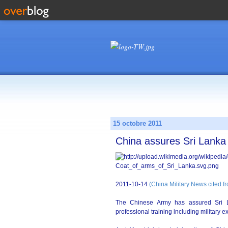
15 octobre 2011
China assures Sri Lanka m
2011-10-14
(China Military News cited
The Chinese Army has assured Sri La
professional training including military e