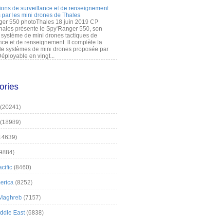
ions de surveillance et de renseignement
 par les mini drones de Thales
er 550 photoThales 18 juin 2019 CP
hales présente le Spy’Ranger 550, son
système de mini drones tactiques de
nce et de renseignement. Il complète la
 systèmes de mini drones proposée par
éployable en vingt...
ories
(20241)
(18989)
14639)
9884)
cific
(8460)
erica
(8252)
 Maghreb
(7157)
iddle East
(6838)