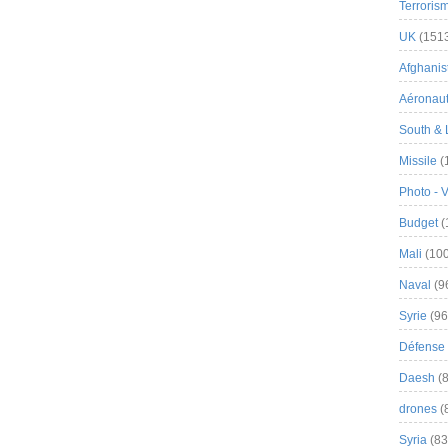
Terroris
UK
(151
Afghanist
Aéronau
South & 
Missile
(
Photo - 
Budget
(
Mali
(100
Naval
(9
Syrie
(96
Défense 
Daesh
(8
drones
(
Syria
(83