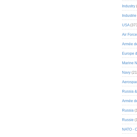
Industry
Industrie
USA
(37
Air Force
Armée de
Europe 
Marine N
Navy
(21
Aerospa
Russia 
Armée de 
Russia
(
Russie
(
NATO - 