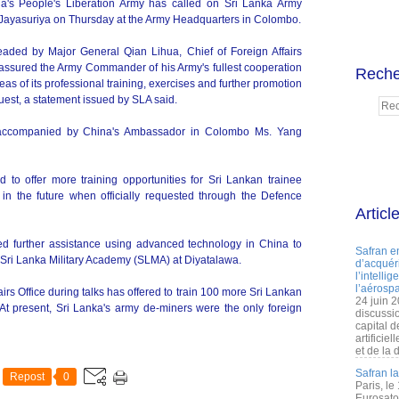
ina's People's Liberation Army has called on Sri Lanka Army
ayasuriya on Thursday at the Army Headquarters in Colombo.
ded by Major General Qian Lihua, Chief of Foreign Affairs
s assured the Army Commander of his Army's fullest cooperation
Reche
eas of its professional training, exercises and further promotion
quest, a statement issued by SLA said.
 accompanied by China's Ambassador in Colombo Ms. Yang
 offer more training opportunities for Sri Lankan trainee
 in the future when officially requested through the Defence
Articl
ered further assistance using advanced technology in China to
Safran e
the Sri Lanka Military Academy (SLMA) at Diyatalawa.
d’acquéri
l’intelli
l’aérospa
airs Office during talks has offered to train 100 more Sri Lankan
24 juin 
At present, Sri Lanka's army de-miners were the only foreign
discussi
capital d
artificie
et de la 
Safran l
Repost
0
Paris, le
Eurosato