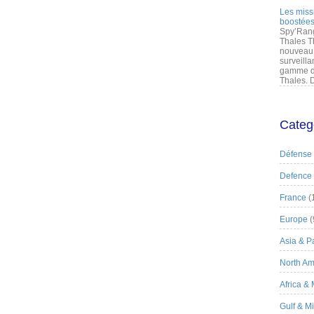
Les miss
boostées
Spy’Rang
Thales T
nouveau 
surveilla
gamme de
Thales. D
Categ
Défense
Defence
France
(
Europe
(
Asia & Pa
North Am
Africa &
Gulf & M