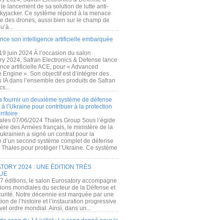
e lancement de sa solution de lutte anti-
kyjacker. Ce système répond à la menace
te des drones, aussi bien sur le champ de
u’à...
nce son intelligence artificielle embarquée
 19 juin 2024 À l’occasion du salon
ry 2024, Safran Electronics & Defense lance
gence artificielle ACE, pour « Advanced
 Engine ». Son objectif est d’intégrer des
s IA dans l’ensemble des produits de Safran
cs...
a fournir un deuxième système de défense
à l’Ukraine pour contribuer à la protection
rritoire
ales 07/06/2024 Thales Group Sous l’égide
ère des Armées français, le ministère de la
ukrainien a signé un contrat pour la
re d’un second système complet de défense
 Thales pour protéger l’Ukraine. Ce système
ORY 2024 : UNE ÉDITION TRÈS
UE
7 éditions, le salon Eurosatory accompagne
tions mondiales du secteur de la Défense et
curité. Notre décennie est marquée par une
ion de l’histoire et l’instauration progressive
el ordre mondial. Ainsi, dans un...