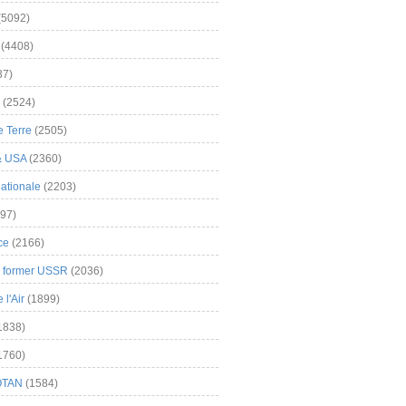
(5092)
(4408)
37)
(2524)
 Terre
(2505)
& USA
(2360)
ationale
(2203)
97)
ce
(2166)
& former USSR
(2036)
l'Air
(1899)
1838)
1760)
OTAN
(1584)