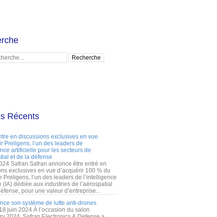
rche
es Récents
ntre en discussions exclusives en vue
r Preligens, l’un des leaders de
gence artificielle pour les secteurs de
tial et de la défense
2024 Safran Safran annonce être entré en
ons exclusives en vue d’acquérir 100 % du
e Preligens, l’un des leaders de l’intelligence
lle (IA) dédiée aux industries de l’aérospatial
défense, pour une valeur d’entreprise...
ance son système de lutte anti-drones
 18 juin 2024 À l’occasion du salon
ry 2024, Safran Electronics & Defense a