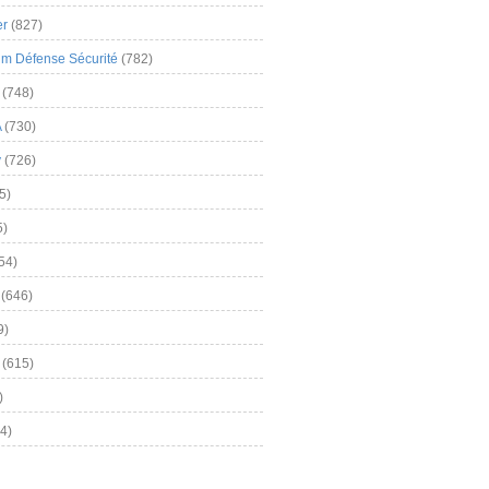
er
(827)
m Défense Sécurité
(782)
(748)
A
(730)
y
(726)
5)
5)
54)
(646)
9)
(615)
)
4)