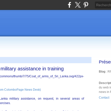
Prése
ilitary assistance in training
Blog
: R
Descrip
du web i
 from ColomboPage News Desk)
news in 
Contact
nka military assistance, on request, in several areas of
xercises.