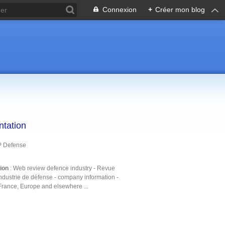
Connexion
+
Créer mon blog
ntation
P Defense
tion
: Web review defence industry - Revue
ndustrie de défense - company information -
France, Europe and elsewhere ...