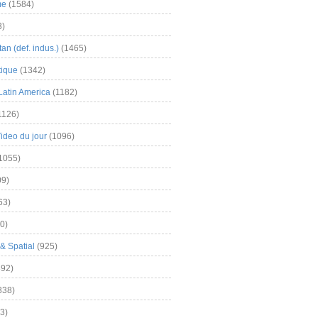
me
(1584)
3)
an (def. indus.)
(1465)
tique
(1342)
Latin America
(1182)
1126)
Video du jour
(1096)
1055)
9)
63)
0)
& Spatial
(925)
92)
838)
3)