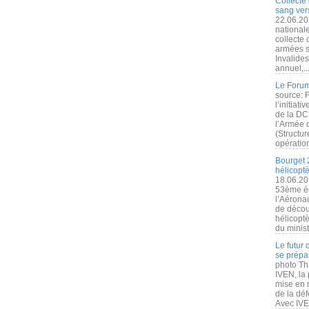
Collecte 
sang vers
22.06.20
nationale
collecte
armées s
Invalide
annuel,..
Le Forum
source: 
l’initiat
de la DC
l’Armée 
(Structur
opération
Bourget 
hélicopt
18.06.20
53ème éd
l’Aérona
de découv
hélicopt
du minist
Le futur
se prépa
photo Th
IVEN, la 
mise en r
de la dé
Avec IVEN