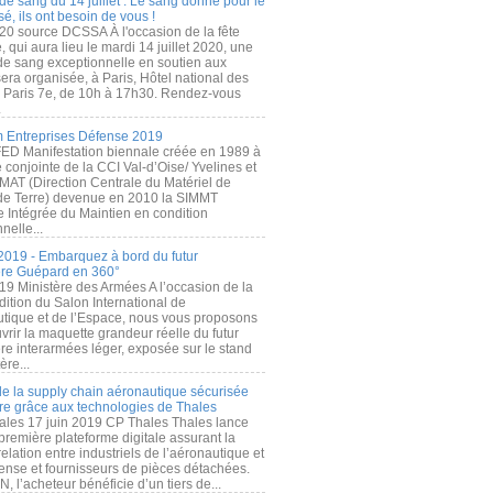
de sang du 14 juillet : Le sang donné pour le
é, ils ont besoin de vous !
20 source DCSSA À l'occasion de la fête
, qui aura lieu le mardi 14 juillet 2020, une
 de sang exceptionnelle en soutien aux
era organisée, à Paris, Hôtel national des
s Paris 7e, de 10h à 17h30. Rendez-vous
.
 Entreprises Défense 2019
FED Manifestation biennale créée en 1989 à
ive conjointe de la CCI Val-d’Oise/ Yvelines et
MAT (Direction Centrale du Matériel de
de Terre) devenue en 2010 la SIMMT
e Intégrée du Maintien en condition
nelle...
2019 - Embarquez à bord du futur
ère Guépard en 360°
19 Ministère des Armées A l’occasion de la
ition du Salon International de
utique et de l’Espace, nous vous proposons
rir la maquette grandeur réelle du futur
ère interarmées léger, exposée sur le stand
ère...
 de la supply chain aéronautique sécurisée
re grâce aux technologies de Thales
ales 17 juin 2019 CP Thales Thales lance
première plateforme digitale assurant la
elation entre industriels de l’aéronautique et
fense et fournisseurs de pièces détachées.
, l’acheteur bénéficie d’un tiers de...