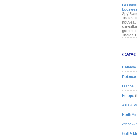
Les miss
boostées
Spy’Rang
Thales T
nouveau 
surveilla
gamme de
Thales. D
Categ
Défense
Defence
France
(
Europe
(
Asia & Pa
North Am
Africa &
Gulf & M