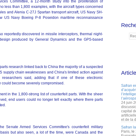
ces Committee, a 12-month study into the proliferation of
no less than 1,800 examples, with the aircraft types concerned
es and Alenia C-27J Spartan transport aircraft, US Navy SH-
ew US Navy Boeing P-8 Poseidon maritime reconnaissance
Reche
o reportedly discovered in missile interceptors, thermal night-
un design produced by General Dynamics and the GPS-based
 parts research linked back to China the majority of a suspected
Articl
S supply chain weaknesses and China's limited action against
 researchers said, adding that if one of these electronic
ity could become severely compromised.
Safran e
d’acquéri
 in the 1,800-strong list of counterfeit parts. With the sheer
l’intelli
l’aérospa
ved, end users could no longer tell exactly where there parts
24 juin 
ted.
discussi
capital d
artificie
et de la 
he Senate Armed Services Committee's counterfeit military
Safran l
Paris, le
basis but also seen, a lot of the time, were Canada and the
Eurosato