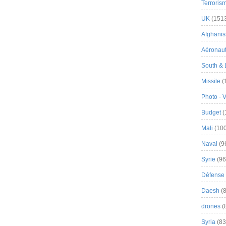
Terroris
UK
(151
Afghanist
Aéronau
South & 
Missile
(
Photo - 
Budget
(
Mali
(100
Naval
(9
Syrie
(96
Défense 
Daesh
(8
drones
(
Syria
(83