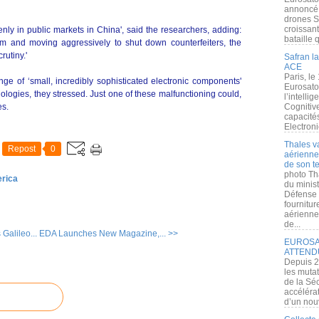
annoncé l
drones S
croissan
enly in public markets in China', said the researchers, adding:
bataille q
m and moving aggressively to shut down counterfeiters, the
rutiny.'
Safran la
ACE
Paris, le
nge of ‘small, incredibly sophisticated electronic components'
Eurosato
nologies, they stressed. Just one of these malfunctioning could,
l’intelli
es.
Cognitive
capacité
Electroni
Thales v
Repost
0
aérienne 
de son te
photo Th
erica
du minist
Défense 
fournitu
aérienne
de...
Galileo...
EDA Launches New Magazine,... >>
EUROSAT
ATTEND
Depuis 2
les muta
de la Sé
accélérat
d’un nouv