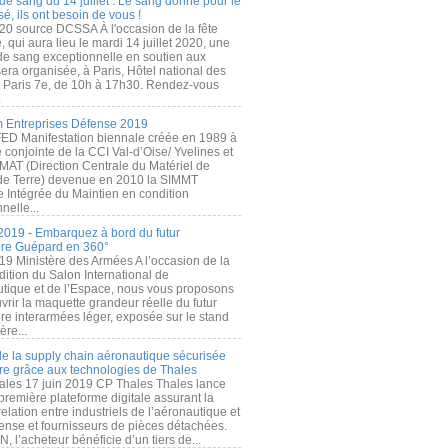
de sang du 14 juillet : Le sang donné pour le
é, ils ont besoin de vous !
20 source DCSSA À l'occasion de la fête
, qui aura lieu le mardi 14 juillet 2020, une
 de sang exceptionnelle en soutien aux
era organisée, à Paris, Hôtel national des
s Paris 7e, de 10h à 17h30. Rendez-vous
.
 Entreprises Défense 2019
FED Manifestation biennale créée en 1989 à
ive conjointe de la CCI Val-d’Oise/ Yvelines et
MAT (Direction Centrale du Matériel de
de Terre) devenue en 2010 la SIMMT
e Intégrée du Maintien en condition
nelle...
2019 - Embarquez à bord du futur
ère Guépard en 360°
19 Ministère des Armées A l’occasion de la
ition du Salon International de
utique et de l’Espace, nous vous proposons
rir la maquette grandeur réelle du futur
ère interarmées léger, exposée sur le stand
ère...
 de la supply chain aéronautique sécurisée
re grâce aux technologies de Thales
ales 17 juin 2019 CP Thales Thales lance
première plateforme digitale assurant la
elation entre industriels de l’aéronautique et
fense et fournisseurs de pièces détachées.
, l’acheteur bénéficie d’un tiers de...