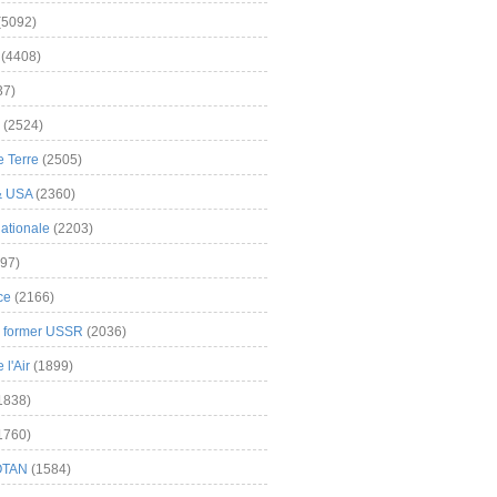
(5092)
(4408)
37)
(2524)
 Terre
(2505)
& USA
(2360)
ationale
(2203)
97)
ce
(2166)
& former USSR
(2036)
l'Air
(1899)
1838)
1760)
OTAN
(1584)