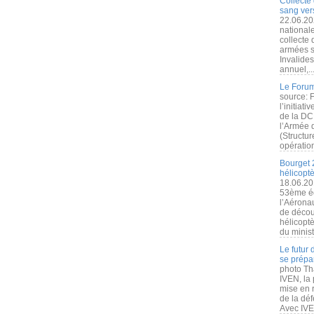
Collecte 
sang vers
22.06.20
nationale
collecte
armées s
Invalide
annuel,..
Le Forum
source: 
l’initiat
de la DC
l’Armée 
(Structur
opération
Bourget 
hélicopt
18.06.20
53ème éd
l’Aérona
de découv
hélicopt
du minist
Le futur
se prépa
photo Th
IVEN, la 
mise en r
de la dé
Avec IVEN