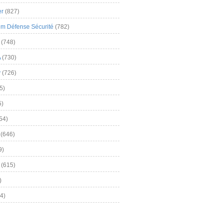
er
(827)
m Défense Sécurité
(782)
(748)
A
(730)
y
(726)
5)
5)
54)
(646)
9)
(615)
)
4)