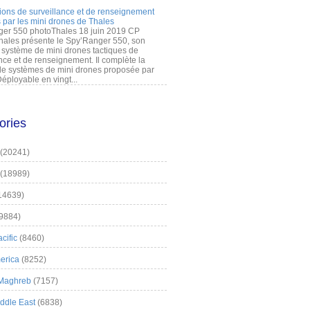
ions de surveillance et de renseignement
 par les mini drones de Thales
er 550 photoThales 18 juin 2019 CP
hales présente le Spy’Ranger 550, son
système de mini drones tactiques de
nce et de renseignement. Il complète la
 systèmes de mini drones proposée par
éployable en vingt...
ories
(20241)
(18989)
14639)
9884)
cific
(8460)
erica
(8252)
 Maghreb
(7157)
iddle East
(6838)