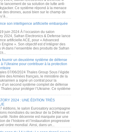
e lancement de sa solution de lutte anti-
kyjacker. Ce système répond à la menace
te des drones, aussi bien sur le champ de
u’à...
nce son intelligence artificielle embarquée
 19 juin 2024 À l’occasion du salon
ry 2024, Safran Electronics & Defense lance
gence artificielle ACE, pour « Advanced
 Engine ». Son objectif est d’intégrer des
s IA dans l’ensemble des produits de Safran
cs...
a fournir un deuxième système de défense
à l’Ukraine pour contribuer à la protection
rritoire
ales 07/06/2024 Thales Group Sous l’égide
ère des Armées français, le ministère de la
ukrainien a signé un contrat pour la
re d’un second système complet de défense
 Thales pour protéger l’Ukraine. Ce système
ORY 2024 : UNE ÉDITION TRÈS
UE
7 éditions, le salon Eurosatory accompagne
tions mondiales du secteur de la Défense et
curité. Notre décennie est marquée par une
ion de l’histoire et l’instauration progressive
el ordre mondial. Ainsi, dans un...