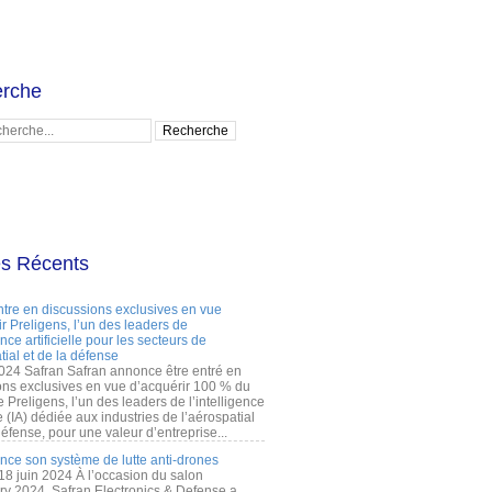
rche
es Récents
ntre en discussions exclusives en vue
r Preligens, l’un des leaders de
gence artificielle pour les secteurs de
tial et de la défense
2024 Safran Safran annonce être entré en
ons exclusives en vue d’acquérir 100 % du
e Preligens, l’un des leaders de l’intelligence
lle (IA) dédiée aux industries de l’aérospatial
défense, pour une valeur d’entreprise...
ance son système de lutte anti-drones
 18 juin 2024 À l’occasion du salon
ry 2024, Safran Electronics & Defense a