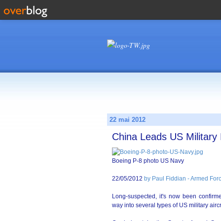
22 mai 2012
China Leads US Military 
Boeing P-8 photo US Navy
22/05/2012
by Paul Fiddian - Armed Forc
Long-suspected, it's now been confirm
way into several types of US military air