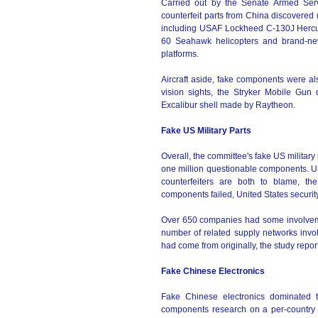
Carried out by the Senate Armed Servi
counterfeit parts from China discovered 
including USAF Lockheed C-130J Hercul
60 Seahawk helicopters and brand-n
platforms.
Aircraft aside, fake components were als
vision sights, the Stryker Mobile G
Excalibur shell made by Raytheon.
Fake US Military Parts
Overall, the committee's fake US military
one million questionable components. U
counterfeiters are both to blame, the
components failed, United States secur
Over 650 companies had some involvement
number of related supply networks invol
had come from originally, the study repor
Fake Chinese Electronics
Fake Chinese electronics dominated t
components research on a per-country 