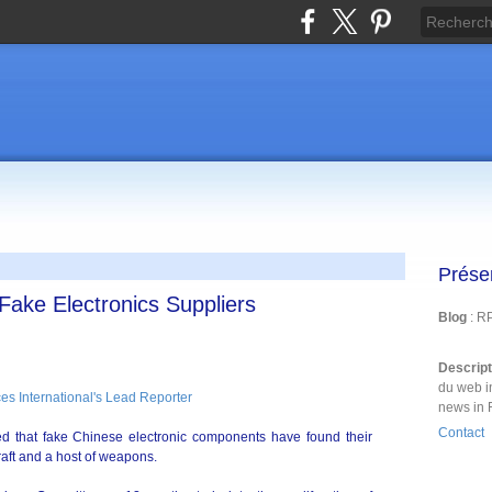
Prése
Fake Electronics Suppliers
Blog
: R
Descrip
du web i
es International's Lead Reporter
news in 
Contact
ed that fake Chinese electronic components have found their
craft and a host of weapons.