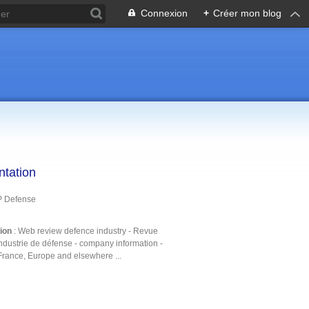
Connexion
+
Créer mon blog
ntation
P Defense
tion
: Web review defence industry - Revue
ndustrie de défense - company information -
France, Europe and elsewhere ...