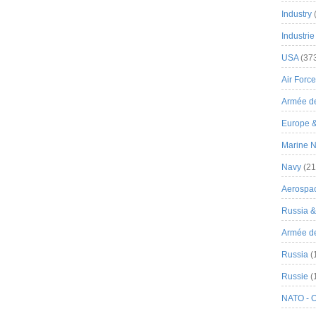
Industry
Industrie
USA
(37
Air Force
Armée de
Europe 
Marine N
Navy
(21
Aerospa
Russia 
Armée de 
Russia
(
Russie
(
NATO - 