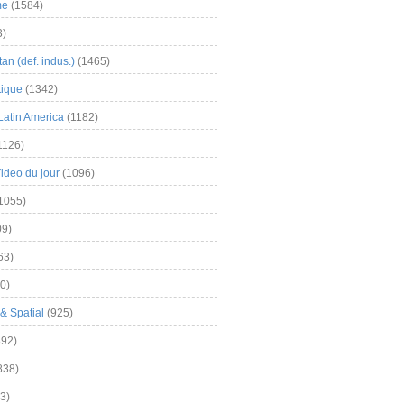
me
(1584)
3)
an (def. indus.)
(1465)
tique
(1342)
Latin America
(1182)
1126)
Video du jour
(1096)
1055)
9)
63)
0)
& Spatial
(925)
92)
838)
3)