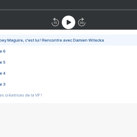
bey Maguire, c'est lui ! Rencontre avec Damien Witecka
e 6
e 5
e 4
e 3
s créatrices de la VF !
e 2
e 1
e Mektoub My Love arrive enfin ! Rencontre avec Shaïn Boumedine et Sal