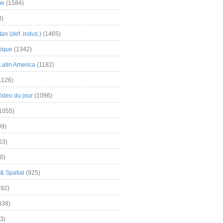
me
(1584)
3)
an (def. indus.)
(1465)
tique
(1342)
Latin America
(1182)
1126)
Video du jour
(1096)
1055)
9)
63)
0)
& Spatial
(925)
92)
838)
3)