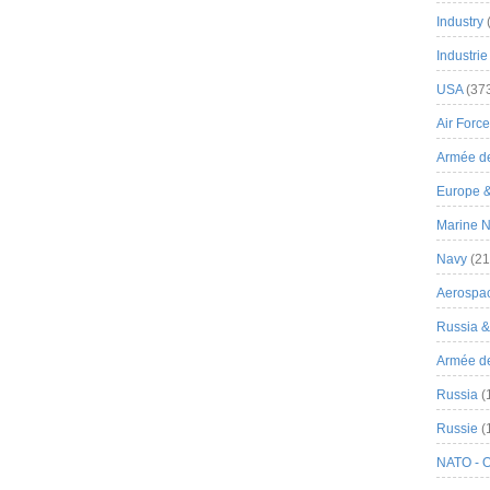
Industry
Industrie
USA
(37
Air Force
Armée de
Europe 
Marine N
Navy
(21
Aerospa
Russia 
Armée de 
Russia
(
Russie
(
NATO - 