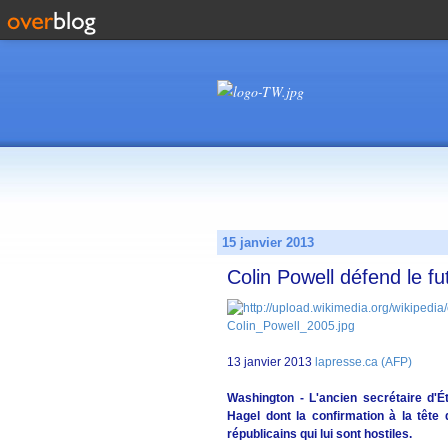
15 janvier 2013
Colin Powell défend le fu
13 janvier 2013
lapresse.ca (AFP)
Washington - L'ancien secrétaire d'É
Hagel dont la confirmation à la têt
républicains qui lui sont hostiles.