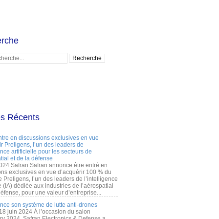
rche
es Récents
ntre en discussions exclusives en vue
r Preligens, l’un des leaders de
gence artificielle pour les secteurs de
tial et de la défense
2024 Safran Safran annonce être entré en
ons exclusives en vue d’acquérir 100 % du
e Preligens, l’un des leaders de l’intelligence
lle (IA) dédiée aux industries de l’aérospatial
défense, pour une valeur d’entreprise...
ance son système de lutte anti-drones
 18 juin 2024 À l’occasion du salon
ry 2024, Safran Electronics & Defense a