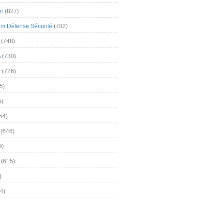
er
(827)
m Défense Sécurité
(782)
(748)
A
(730)
y
(726)
5)
5)
54)
(646)
9)
(615)
)
4)