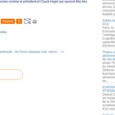
sonnes comme le président et Chuck Hagel qui sauront être très
annoncé l
drones S
croissan
bataille q
Safran la
Repost
0
ACE
Paris, le
Eurosato
erica
l’intelli
Cognitive
capacité
Electroni
artmouth...
Air Force releases new ‘vision’... >>
Thales v
aérienne 
de son te
photo Th
du minist
Défense 
fournitu
aérienne
de...
EUROSAT
ATTEND
Depuis 2
les muta
de la Sé
accélérat
d’un nouv