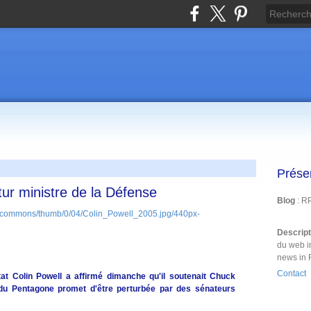
Prése
tur ministre de la Défense
Blog
: R
Descrip
du web i
news in 
Contact
tat Colin Powell a affirmé dimanche qu'il soutenait Chuck
e du Pentagone promet d'être perturbée par des sénateurs