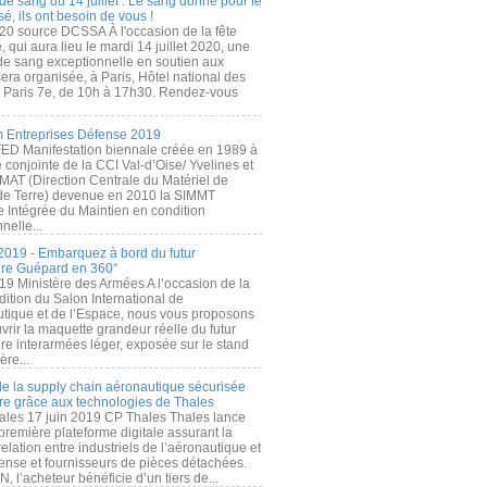
de sang du 14 juillet : Le sang donné pour le
é, ils ont besoin de vous !
20 source DCSSA À l'occasion de la fête
, qui aura lieu le mardi 14 juillet 2020, une
 de sang exceptionnelle en soutien aux
era organisée, à Paris, Hôtel national des
s Paris 7e, de 10h à 17h30. Rendez-vous
.
 Entreprises Défense 2019
FED Manifestation biennale créée en 1989 à
ive conjointe de la CCI Val-d’Oise/ Yvelines et
MAT (Direction Centrale du Matériel de
de Terre) devenue en 2010 la SIMMT
e Intégrée du Maintien en condition
nelle...
2019 - Embarquez à bord du futur
ère Guépard en 360°
19 Ministère des Armées A l’occasion de la
ition du Salon International de
utique et de l’Espace, nous vous proposons
rir la maquette grandeur réelle du futur
ère interarmées léger, exposée sur le stand
ère...
 de la supply chain aéronautique sécurisée
re grâce aux technologies de Thales
ales 17 juin 2019 CP Thales Thales lance
première plateforme digitale assurant la
elation entre industriels de l’aéronautique et
fense et fournisseurs de pièces détachées.
, l’acheteur bénéficie d’un tiers de...