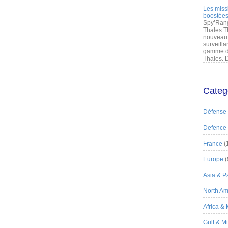
Les miss
boostées
Spy’Rang
Thales T
nouveau 
surveilla
gamme de
Thales. D
Categ
Défense
Defence
France
(
Europe
(
Asia & Pa
North Am
Africa &
Gulf & M