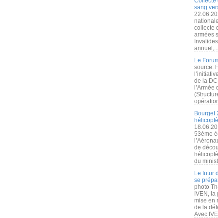
Collecte 
sang vers
22.06.20
nationale
collecte
armées s
Invalide
annuel,..
Le Forum
source: 
l’initiat
de la DC
l’Armée 
(Structur
opération
Bourget 
hélicopt
18.06.20
53ème éd
l’Aérona
de découv
hélicopt
du minist
Le futur
se prépa
photo Th
IVEN, la 
mise en r
de la dé
Avec IVEN