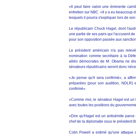
«Il peut faire valoir une éminente carri
entretien sur NBC. «Il y a eu beaucoup d
lesquels il pourra s'expliquer lors de son
Le républicain Chuck Hagel, dont l'audit
une partie de ses pairs qui l'accusent de 
pour son opposition passée aux sanctio
Le président américain n'a pas relev
nomination comme secrétaire à la Défen
alliés démocrates de M. Obama ne disp
sénateurs républicains seront donc néce
«Je pense qu'il sera confirmé», a affir
préparées (pour son audition, NDLR) et
confirmé».
«Comme moi, le sénateur Hagel est un fer
avec toutes les positions du gouvernement
«Dire qu'Hagel est un antisémite parce qu
chef de la diplomatie sous le président 
Colin Powell a estimé qu'une attaque co