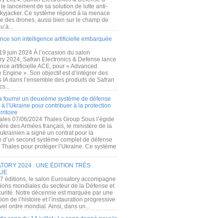
e lancement de sa solution de lutte anti-
kyjacker. Ce système répond à la menace
te des drones, aussi bien sur le champ de
u’à...
nce son intelligence artificielle embarquée
 19 juin 2024 À l’occasion du salon
ry 2024, Safran Electronics & Defense lance
gence artificielle ACE, pour « Advanced
 Engine ». Son objectif est d’intégrer des
s IA dans l’ensemble des produits de Safran
cs...
a fournir un deuxième système de défense
à l’Ukraine pour contribuer à la protection
rritoire
ales 07/06/2024 Thales Group Sous l’égide
ère des Armées français, le ministère de la
ukrainien a signé un contrat pour la
re d’un second système complet de défense
 Thales pour protéger l’Ukraine. Ce système
ORY 2024 : UNE ÉDITION TRÈS
UE
7 éditions, le salon Eurosatory accompagne
tions mondiales du secteur de la Défense et
curité. Notre décennie est marquée par une
ion de l’histoire et l’instauration progressive
el ordre mondial. Ainsi, dans un...