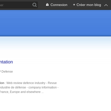
Connexion
+
Créer mon blog
ntation
P Defense
tion
: Web review defence industry - Revue
ndustrie de défense - company information -
France, Europe and elsewhere ...