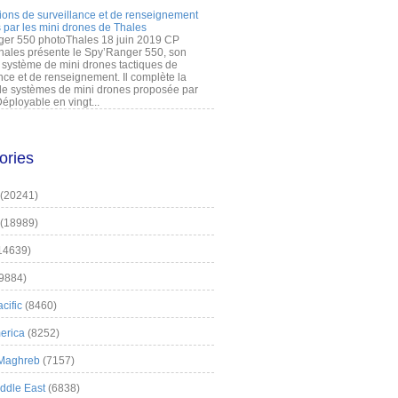
ions de surveillance et de renseignement
 par les mini drones de Thales
er 550 photoThales 18 juin 2019 CP
hales présente le Spy’Ranger 550, son
système de mini drones tactiques de
nce et de renseignement. Il complète la
 systèmes de mini drones proposée par
éployable en vingt...
ories
(20241)
(18989)
14639)
9884)
cific
(8460)
erica
(8252)
 Maghreb
(7157)
iddle East
(6838)