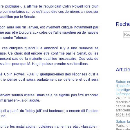
ère publique», a affirmé le républicain Colin Powell lors d'un
e commentaires sur ce qu'il a pu dire ces dernières années sur
 audition par le Sénat».
Reche
ion aura lieu fin janvier, est vivement critiqué notamment par
ne pas être toujours aux côtés de l'allié israélien ou de naïveté
ns contre Téhéran.
é ces critiques quand il a annoncé il y a une semaine sa
se. Ce choix doit encore être confirmé par le Sénat, où les
osent pas de la majorité qualifiée nécessaire. Des voix de
ssaires pour que M. Hagel puisse prendre ses fonctions.
Articl
mé Colin Powell. «J'ai lu quelques-unes des réponses qu'il a
 je pense qu'il saura parfaitement se défendre et qu'il sera
Safran e
d’acquéri
l’intelli
l’aérospa
vent soutien d'Israël, mais cela ne signifie pas être d'accord
24 juin 
 israélien», a-t-il ajouté.
discussi
capital d
artificie
'il a parlé du "lobby juif" est honteux», a encore dit l'ancien
et de la 
Bush.
Safran l
Paris, le
ntre les installations nucléaires iraniennes était «faisable»,
Eurosato