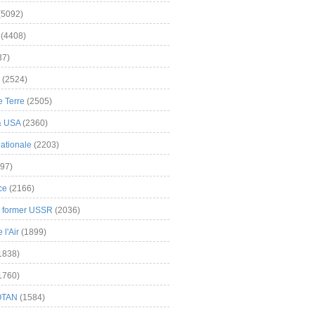
(5092)
(4408)
37)
(2524)
 Terre
(2505)
& USA
(2360)
ationale
(2203)
97)
ce
(2166)
& former USSR
(2036)
l'Air
(1899)
1838)
1760)
OTAN
(1584)