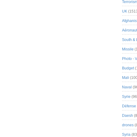
Terroris
UK
(151
Afghanist
Aéronau
South & 
Missile
(
Photo - 
Budget
(
Mali
(100
Naval
(9
Syrie
(96
Défense 
Daesh
(8
drones
(
Syria
(83