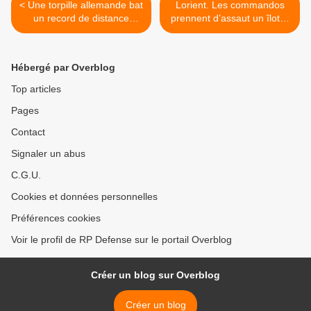
< Une torpille allemande bat
Lorient. Les commandos
un record de distance
prennent d’assaut un îlot…
parcourue
pour un exercice >
Hébergé par Overblog
Top articles
Pages
Contact
Signaler un abus
C.G.U.
Cookies et données personnelles
Préférences cookies
Voir le profil de RP Defense sur le portail Overblog
Créer un blog sur Overblog
Créer un blog