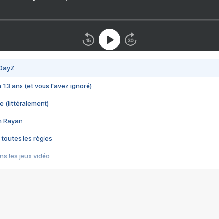
 DayZ
 a 13 ans (et vous l'avez ignoré)
e (littéralement)
im Rayan
 toutes les règles
s les jeux vidéo
us choquant de Rockstar ? - Le scandale BULLY
e plus moche de Steam
du RÊVE tourne au CAUCHEMAR