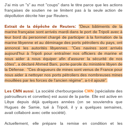
J'ai mis un "s" au mot "coups" dans le titre parce que les actions
françaises de soutien ne se limitent pas à la seule action de
dépollution décrite hier par Reuters.
Extrait de la dépêche de Reuters:
"Deux bâtiments de la
marine française sont arrivés mardi dans le port de Tripoli avec à
leur bord du personnel chargé de participer à la formation de la
marine libyenne et au déminage des ports pétroliers du pays, ont
annoncé les autorités libyennes. "Ces navires sont arrivés
aujourd'hui à Tripoli pour entraîner nos officiers de marine et
nous aider à nous équiper afin d'assurer la sécurité de nos
côtes", a déclaré Ahmed Bani, porte-parole du ministère libyen de
la Défense. "Ces dragueurs de mines sont venus de France pour
nous aider à nettoyer nos ports pétroliers des nombreuses mines
mouillées par les forces de l'ancien régime", a-t-il ajouté".
Les CMN aussi
. La société cherbourgeoise
CMN
(spécialiste des
patrouilleurs et corvettes) est aussi de la partie. Elle est active en
Libye depuis déjà quelques années (on se souviendra que
Hugues de Samie, tué à Tripoli, il y a quelques semaines,
avait collaboré avec cette société).
Actuellement, elle prépare la remise en condition et les