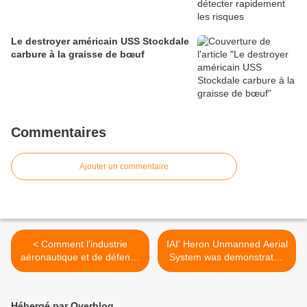
Le destroyer américain USS Stockdale
carbure à la graisse de bœuf
Commentaires
Ajouter un commentaire
< Comment l'industrie
IAI' Heron Unmanned Aerial
aéronautique et de défense
System was demonstrated
française s'est imposée en
to Frontex EU Agency >
Malaisie
Hébergé par Overblog