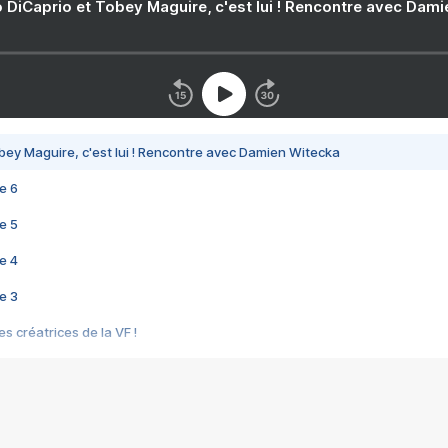
 DiCaprio et Tobey Maguire, c'est lui ! Rencontre avec Dam
bey Maguire, c'est lui ! Rencontre avec Damien Witecka
e 6
e 5
e 4
e 3
s créatrices de la VF !
e 2
e 1
e Mektoub My Love arrive enfin ! Rencontre avec Shaïn Boumedine et Sal