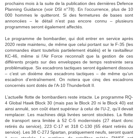
prochains mois à la suite de la publication des dernières Defence
Planning Guidance (voir DSI n°78). En l’occurrence, plus de 10
000 hommes le quitteront. Si des fermetures de bases sont
annoncées – le détail n’est pas encore connu – plusieurs
programmes seront également affectés.
Le programme de bombardier, qui doit entrer en service après
2020 reste maintenu, de même que celui portant sur le F-35 (les
commandes étant toutefois partielement étalés) et le ravitailleur
KC-46, même si l’Air Force reconnaît que la gestion de ces
différents projets sur des enveloppes de temps restreinte sera
problématique. Six escadrons tactiques seront également dissous
– c’est un dixième des escadrons tactiques – de même qu’un
escadron d’entraînement. On notera que cinq des escadrons
concernés sont dotés de l’A-10 Thunderbolt II.
L’actuelle flotte de bombardiers reste intacte. Le programme RQ-
4 Global Hawk Block 30 (mais pas le Block 20 ni le Block 40) est
ainsi annulé, son coût étant supérieur à celui de l’U-2, qu’il devait
remplacer. Les machines déjà livrées seront stockées. La flotte
de transport sera limitée à 52 C-5 modernisés (27 étant donc
retirés du service), 223 C-17 et 318 C-130 (65 étant retirés du
service). Les 38 C-27J Spartan, pratiquement neufs, seront quant