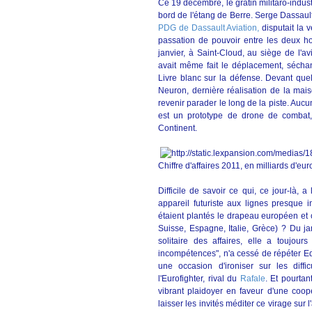
Ce 19 décembre, le gratin militaro-indust
bord de l'étang de Berre. Serge Dassault é
PDG de Dassault Aviation,
disputait la v
passation de pouvoir entre les deux h
janvier, à Saint-Cloud, au siège de l'a
avait même fait le déplacement, sécha
Livre blanc sur la défense. Devant quel
Neuron, dernière réalisation de la mai
revenir parader le long de la piste. Aucu
est un prototype de drone de combat
Continent.
Chiffre d'affaires 2011, en milliards d'eur
Difficile de savoir ce qui, ce jour-là,
appareil futuriste aux lignes presque 
étaient plantés le drapeau européen et
Suisse, Espagne, Italie, Grèce) ? Du j
solitaire des affaires, elle a toujou
incompétences", n'a cessé de répéter E
une occasion d'ironiser sur les diffi
l'Eurofighter, rival du
Rafale
. Et pourtan
vibrant plaidoyer en faveur d'une coo
laisser les invités méditer ce virage sur