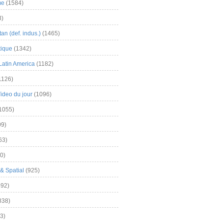
me
(1584)
3)
an (def. indus.)
(1465)
tique
(1342)
Latin America
(1182)
1126)
Video du jour
(1096)
1055)
9)
63)
0)
& Spatial
(925)
92)
838)
3)