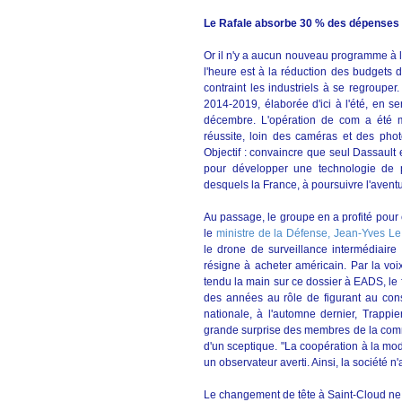
Le Rafale absorbe 30 % des dépenses 
Or il n'y a aucun nouveau programme à l'
l'heure est à la réduction des budgets d
contraint les industriels à se regrouper
2014-2019, élaborée d'ici à l'été, en s
décembre. L'opération de com a été 
réussite, loin des caméras et des pho
Objectif : convaincre que seul Dassault
pour développer une technologie de 
desquels la France, à poursuivre l'aventu
Au passage, le groupe en a profité pour 
le
ministre de la Défense, Jean-Yves Le
le drone de surveillance intermédiair
résigne à acheter américain. Par la vo
tendu la main sur ce dossier à EADS, le 
des années au rôle de figurant au conse
nationale, à l'automne dernier, Trapp
grande surprise des membres de la commi
d'un sceptique. "La coopération à la mode
un observateur averti. Ainsi, la société
Le changement de tête à Saint-Cloud ne f