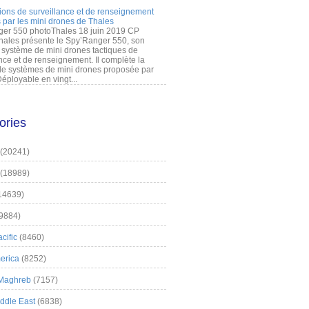
ions de surveillance et de renseignement
 par les mini drones de Thales
er 550 photoThales 18 juin 2019 CP
hales présente le Spy’Ranger 550, son
système de mini drones tactiques de
nce et de renseignement. Il complète la
 systèmes de mini drones proposée par
éployable en vingt...
ories
(20241)
(18989)
14639)
9884)
cific
(8460)
erica
(8252)
 Maghreb
(7157)
iddle East
(6838)