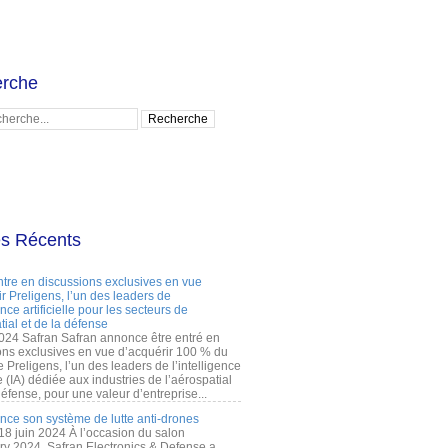
rche
es Récents
ntre en discussions exclusives en vue
r Preligens, l’un des leaders de
gence artificielle pour les secteurs de
tial et de la défense
2024 Safran Safran annonce être entré en
ons exclusives en vue d’acquérir 100 % du
e Preligens, l’un des leaders de l’intelligence
lle (IA) dédiée aux industries de l’aérospatial
défense, pour une valeur d’entreprise...
ance son système de lutte anti-drones
 18 juin 2024 À l’occasion du salon
ry 2024, Safran Electronics & Defense a