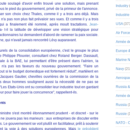
doute soulagé d'avoir enfin trouvé une solution, mais prenant
Industry
sous le pied du gouvernement, privé de la primeur de l'annonce.
ser son choix chez Thales, comme il y a trois ans déjà. Mais
Industrie
n'a pas non plus fait prévaloir ses vues. Et comme il y a trois
USA
(37
qui a finalement été nommé, après moult tractations.
Jean-
a- t-il la latitude de développer une vision stratégique pour
Air Force
actionnaires lui demandent d'abord de ramener la paix sociale.
ne, qui n'avait jamais rencontré Lévy auparavant.
Armée de
turels de la consolidation européenne, c'est le groupe le plus
Europe 
ure Philippe Plouvier, consultant chez Roland Berger. Dassault,
Marine N
icale à la BAE, lui permettant d'être présent dans l'aérien, la
i n'a pas les faveurs du nouveau gouvernement. "Faire un
Navy
(21
ut si le budget domestique est fortement réduit", martèlent en
Jacques Gautier, chevilles ouvrières de la commission de la
Aerospa
s deux hommes soulignent aussi la nécessité de ne pas se
Russia 
Les Etats-Unis ont su consolider leur industrie tout en gardant
 pour faire jouer la concurrence", rappellent-ils.
Armée de 
ents
Russia
(
istre s'est montré étonnamment prudent - et discret - sur le
Russie
(
l ne jouera pas les marieurs : aux entreprises de discuter entre
NATO - 
s. Le gouvernement se voit plutôt en facilitateur, prêt à soutenir
ent la voie à des solutions européennes. Mais
le précédent