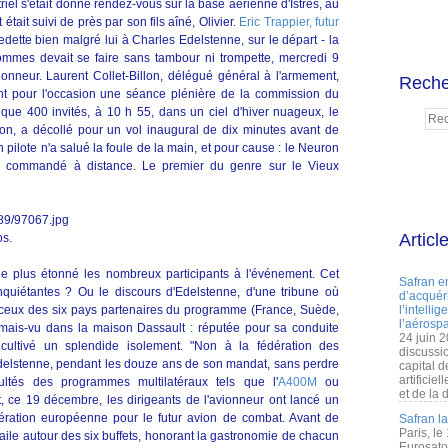
riel s'était donné rendez-vous sur la base aérienne d'Istres, au
tait suivi de près par son fils aîné, Olivier.
Eric Trappier, futur
edette bien malgré lui à Charles Edelstenne, sur le départ - la
ommes devait se faire sans tambour ni trompette, mercredi 9
vionneur. Laurent Collet-Billon, délégué général à l'armement,
Reche
nt pour l'occasion une séance plénière de la commission du
que 400 invités, à 10 h 55, dans un ciel d'hiver nuageux, le
son, a décollé pour un vol inaugural de dix minutes avant de
n pilote n'a salué la foule de la main, et pour cause : le Neuron
, commandé à distance. Le premier du genre sur le Vieux
Articl
os.
 a le plus étonné les nombreux participants à l'événement. Cet
Safran e
inquiétantes ? Ou le discours d'Edelstenne, d'une tribune où
d’acquéri
 ceux des six pays partenaires du programme (France, Suède,
l’intelli
l’aérospa
amais-vu dans la maison Dassault : réputée pour sa conduite
24 juin 
rs cultivé un splendide isolement. "Non à la fédération des
discussi
delstenne, pendant les douze ans de son mandat, sans perdre
capital d
artificie
cultés des programmes multilatéraux tels que l'
A400M
ou
et de la 
t, ce 19 décembre, les dirigeants de l'avionneur ont lancé un
pération européenne pour le futur avion de combat. Avant de
Safran l
Paris, le
 l'aile autour des six buffets, honorant la gastronomie de chacun
Eurosato