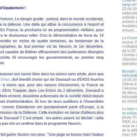
Collecte 
sang vers
d'équipement !
22.06.20
nationale
collecte
horizon. Le danger guette : partout, dans le monde occidental,
armées s
e la défense. Une diète qui attise la concurrence à l'export et
Invalide
. En France, la prochaine loi de programmation militaire, pour
annuel,..
era le douloureux reflet. D'où la démonstration de force du 19
Le Forum
montée en moins de quatre semaines, au lendemain de la
source: 
tographes, du tout premier vol du Neuron, le 1er décembre.
l’initiat
de la DC
 est capable de fédérer efficacement des partenaires étrangers
l’Armée 
pointe. Et encourager les gouvernements, au premier rang
(Structur
re.
opération
Bourget 
exposer son savoir-faire dans les avions sans pilote, alors que
hélicopt
 Drian
, doit bientôt choisir qui de Dassault ou d'EADS fournira
18.06.20
53ème éd
e - à moins que, pour des raisons d'économies, la France se
l’Aérona
ix d'Eric Trappier, dans Les Echos du 2 décembre, Dassault a
de découv
frère ennemi, deuxième actionnaire de la société réduit depuis
hélicopt
du minist
il d'administration. Et lors de leurs auditions à l'Assemblée
ier comme Edelstenne ont spontanément parlé d'Europe, à la
Le futur
ssion de la Défense. Cette évolution en laisse d'ailleurs plus
se prépa
photo Th
 Dassault ? C'est simple : les autres paient, lui décide", raille
IVEN, la 
 n'a pas mis un centime dans le programme Neuron.
mise en r
de la dé
ait guère illusion non plus : "Une page se tourne mais l'auteur
Avec IVEN