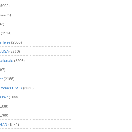
(5092)
(4408)
37)
(2524)
 Terre
(2505)
& USA
(2360)
ationale
(2203)
97)
ce
(2166)
& former USSR
(2036)
l'Air
(1899)
1838)
1760)
OTAN
(1584)