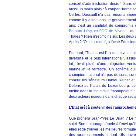
conseil d'administration décisif. Sans 
aussi un malin plaisir à couper l'herbe 
Certes, Dassault n'a pas réussi à impo
comme il y a trois ans, le gouvernement 
ans, c'est un candidat de compromis 
Bernard Lévy, ex-PDG de Vivendi
, aur
Thales ? Rien n'est moins sûr. Les deux 
Après ? "On discutera", a lâché Edelsten
Pourtant, "Thales est l'un des pivots na
diversifié et le plus international", ass
lui, rêvait plutôt d'une intégration vert
marine et le terrestre. Un schéma qu
champion national n'a pas de sens, surto
choeur les sénateurs Daniel Reiner et 
Défense au Palais du Luxembourg. Le
mettre dans la main d'un "monopoleur" : "
deux acteurs majeurs dans chaque secteur
L'Etat prêt à soutenir des rapprochem
Que prônera Jean-Yves Le Drian ? Le min
sujet. Son entourage répète à l'envi qu'i
elles et de trouver les meilleures formule
des rapprochements surtout s'ils ouvr