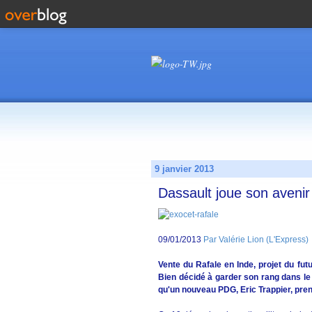
9 janvier 2013
Dassault joue son aveni
09/01/2013
Par Valérie Lion (L'Express)
Vente du Rafale en Inde, projet du fu
Bien décidé à garder son rang dans le s
qu'un nouveau PDG, Eric Trappier, pr