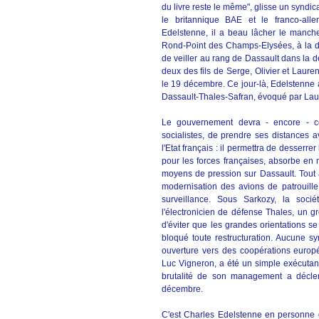
du livre reste le même", glisse un syndic
le britannique BAE et le franco-all
Edelstenne, il a beau lâcher le manche 
Rond-Point des Champs-Elysées, à la dir
de veiller au rang de Dassault dans la d
deux des fils de Serge, Olivier et Laurent.
le 19 décembre. Ce jour-là, Edelstenne 
Dassault-Thales-Safran, évoqué par Lauren
Le gouvernement devra - encore - co
socialistes, de prendre ses distances a
l'Etat français : il permettra de desserre
pour les forces françaises, absorbe en
moyens de pression sur Dassault. Tout
modernisation des avions de patrouill
surveillance. Sous Sarkozy, la soci
l'électronicien de défense Thales, un gr
d'éviter que les grandes orientations se
bloqué toute restructuration. Aucune s
ouverture vers des coopérations europ
Luc Vigneron, a été un simple exécutant
brutalité de son management a déclen
décembre.
C'est Charles Edelstenne en personne q