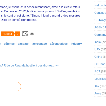
Helicopt
stade, le risque d'un échec retentissant, avec à la clef le retour
nce. Comme en 2012, la direction a promis 1 % d'augmentation
Continuu
si le contrat est signé. "Sinon, il faudra prendre des mesures
e DRH en comité d'entreprise.
US Navy
AGEND
Repost
0
German
India
(72
e
défense
dassault
aerospace
aéronautique
industry
UAV
(68
China
(6
Le Drian
r A Ride
Le Rwanda hostile à des drones... >>
RCA
(62
Logistics
Irak
(607
Army
(59