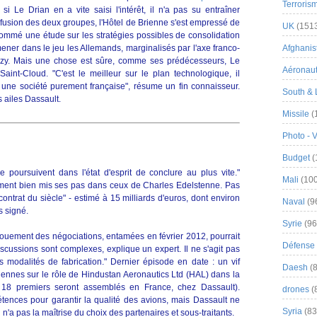
Terroris
i Le Drian en a vite saisi l'intérêt, il n'a pas su entraîner
a fusion des deux groupes, l'Hôtel de Brienne s'est empressé de
UK
(151
mmé une étude sur les stratégies possibles de consolidation
mener dans le jeu les Allemands, marginalisés par l'axe franco-
Afghanist
ozy. Mais une chose est sûre, comme ses prédécesseurs, Le
Aéronau
aint-Cloud. "C'est le meilleur sur le plan technologique, il
st une société purement française", résume un fin connaisseur.
South & 
s ailes Dassault.
Missile
(
Photo - 
Budget
(
 poursuivent dans l'état d'esprit de conclure au plus vite."
Mali
(100
lement bien mis ses pas dans ceux de Charles Edelstenne. Pas
ontrat du siècle" - estimé à 15 milliards d'euros, dont environ
Naval
(9
s signé.
Syrie
(96
ouement des négociations, entamées en février 2012, pourrait
Défense 
iscussions sont complexes, explique un expert. Il ne s'agit pas
 modalités de fabrication." Dernier épisode en date : un vif
Daesh
(8
diennes sur le rôle de Hindustan Aeronautics Ltd (HAL) dans la
 18 premiers seront assemblés en France, chez Dassault).
drones
(
tences pour garantir la qualité des avions, mais Dassault ne
Syria
(83
 n'a pas la maîtrise du choix des partenaires et sous-traitants.