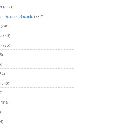
er
(827)
m Défense Sécurité
(782)
(748)
A
(730)
y
(726)
5)
5)
54)
(646)
9)
(615)
)
4)