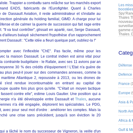
aliste. Trappier a combattu sans relâche sur les marchés export
Les miss
emand EADS, fabricants de l'Eurofighter. Quant à Charles
boostées
Spy’Rang
de Dassault Aviation, il reste administrateur et s'installe au
Thales T
ection générale du holding familial, GIMD. A charge pour lui
nouveau 
éfense et de calmer la guerre de succession qui fait rage entre
surveilla
 "Il va tout contrôler", glissait en aparté, ravi, Serge Dassault,
gamme de
Thales. D
a d'ailleurs balayé sèchement l'hypothèse d'un rapprochement
t Dassault : "Cette idée a fleuri quelque part, oubliez-la !"
mpter avec l'inflexible "ChE". Pas facile, même pour les
Categ
vec la maison Dassault. Le contrat indien est ainsi vital pour
r la contrainte budgétaire - le Rafale, avec ses 11 avions par an
Défense
 moyenne 30 % des crédits d'équipement ! L'Etat n'a guère de
 au plus peut-il jouer sur des commandes annexes, comme la
Defence
e maritime Atlantique 2, repoussée à 2013, ou les drones de
été s'est rendue incontournable en entrant au capital de
France
(
oupe quatre fois plus gros qu'elle. "C'était un moyen tactique
Europe
(
 fassent contre elle", estime Louis Gautier. Une position qui a
ynergie n'a été développée entre Dassault et
Thales
, aucune
Asia & Pa
éennes n'a été engagée, déplorent les spécialistes. Le PDG,
, avec pour seul mot d'ordre : améliorer les comptes. Mais la
North Am
ché une crise sans précédent, jusqu'à son éviction le 20
Africa &
Gulf & M
ui a lâché le nom du successeur de Vigneron, la veille d'un