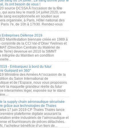
de sang du 14 juillet : Le sang donné pour le
é, ils ont besoin de vous !
20 source DCSSA À l'occasion de la fête
, qui aura lieu le mardi 14 juillet 2020, une
 de sang exceptionnelle en soutien aux
era organisée, à Paris, Hôtel national des
s Paris 7e, de 10h à 17h30. Rendez-vous
.
 Entreprises Défense 2019
FED Manifestation biennale créée en 1989 à
ive conjointe de la CCI Val-d’Oise/ Yvelines et
MAT (Direction Centrale du Matériel de
de Terre) devenue en 2010 la SIMMT
e Intégrée du Maintien en condition
nelle...
2019 - Embarquez à bord du futur
ère Guépard en 360°
19 Ministère des Armées A l’occasion de la
ition du Salon International de
utique et de l’Espace, nous vous proposons
rir la maquette grandeur réelle du futur
ère interarmées léger, exposée sur le stand
ère...
 de la supply chain aéronautique sécurisée
re grâce aux technologies de Thales
ales 17 juin 2019 CP Thales Thales lance
première plateforme digitale assurant la
elation entre industriels de l’aéronautique et
fense et fournisseurs de pièces détachées.
, l’acheteur bénéficie d’un tiers de...