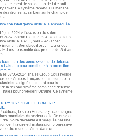
e lancement de sa solution de lutte anti-
kyjacker. Ce système répond à la menace
te des drones, aussi bien sur le champ de
u’à...
nce son intelligence artificielle embarquée
 19 juin 2024 À l’occasion du salon
ry 2024, Safran Electronics & Defense lance
gence artificielle ACE, pour « Advanced
 Engine ». Son objectif est d’intégrer des
s IA dans l’ensemble des produits de Safran
cs...
a fournir un deuxième système de défense
à l’Ukraine pour contribuer à la protection
rritoire
ales 07/06/2024 Thales Group Sous l’égide
ère des Armées français, le ministère de la
ukrainien a signé un contrat pour la
re d’un second système complet de défense
 Thales pour protéger l’Ukraine. Ce système
ORY 2024 : UNE ÉDITION TRÈS
UE
7 éditions, le salon Eurosatory accompagne
tions mondiales du secteur de la Défense et
curité. Notre décennie est marquée par une
ion de l’histoire et l’instauration progressive
el ordre mondial. Ainsi, dans un...