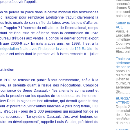
ropre à ouvrir l'appétit.
annoncé l
drones S
croissan
n de perdre sa place dans le cercle mondial très restreint des
bataille q
ic Trappier pour remplacer Edelstenne traduit clairement la
s trois quarts de son chiffre d'affaires avec les jets d'affaires,
Safran la
ACE
. Trappier ? L'homme du militaire et de l'international, rompu
Paris, le
ntant de l'industrie de défense dans la commission du Livre
Eurosato
 bureau d'études aux ventes, a conclu le dernier contrat export
l’intelli
irage 2000-9 aux Emirats arabes unis, en 1998. Il est à la
Cognitive
capacité
a
négociation finale avec l'Inde pour la vente de 126 Rafale
- le
Electroni
pour cet avion dont le premier vol à Istres remonte à... juillet
Thales v
aérienne 
de son te
at indien
photo Th
du minist
Défense 
r PDG se refusait en public à tout commentaire, fidèle à la
fournitu
 privé, sa sérénité quant à l'issue des négociations. Complice
aérienne
 confiance de Serge Dassault - "les clients le connaissent et
de...
. Mais la pression sur les épaules de ce quinqua est immense :
EUROSAT
ew Delhi la signature tant attendue, qui devrait garantir cinq
ATTEND
ur et pourrait ouvrir d'autres marchés. A plus long terme, il lui
Depuis 2
les muta
au d'études - près de 2 000 personnes qui risquent fort de se
de la Sé
 de successeur. "Le système Dassault, c'est avoir toujours en
accélérat
 autre en développement", rappelle Louis Gautier, président du
d’un nouv