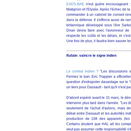
EADS-BAE
n'est guère encourageant : s
Matignon et l'Elysée. Après l'échec de l
commander à un cabinet de conseil reno
dans la défense. Il s'efforce aussi de ra
britannique développé sous l'ère Sark
Drian devra faire avec l'avionneur de S
respecte les coûts et les délais, et c'e
Une fois de plus, il faudra bien sauver le
Rafale: vaincre le signe indien
Le contrat indien ?
"Les discussions se
Fermez le ban. Eric Trappier a officiel
question d'extrapoler davantage sur le "c
un tiers pour Dassault - tant qu'il n'est pa
D'abord espéré avant le 31 mars, le dén
intervenir plus tard dans l'année. "Les d
seulement de l'achat d'avions, mais des
débat entre Dassault et les autorités in
production de 108 des appareils (les
Certains doutent que HAL ait les compé
veut pas assumer cette responsabilité s'il