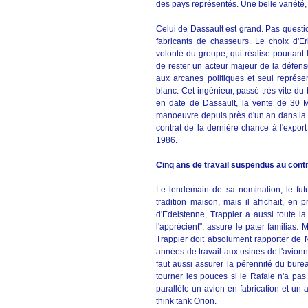
des pays représentés. Une belle variété, p
Celui de Dassault est grand. Pas questio
fabricants de chasseurs. Le choix d'Er
volonté du groupe, qui réalise pourtant le
de rester un acteur majeur de la défense
aux arcanes politiques et seul représe
blanc. Cet ingénieur, passé très vite du
en date de Dassault, la vente de 30 M
manoeuvre depuis près d'un an dans l
contrat de la dernière chance à l'export 
1986.
Cinq ans de travail suspendus au contr
Le lendemain de sa nomination, le futu
tradition maison, mais il affichait, en
d'Edelstenne, Trappier a aussi toute la
l'apprécient", assure le pater familias
Trappier doit absolument rapporter de N
années de travail aux usines de l'avionne
faut aussi assurer la pérennité du bure
tourner les pouces si le Rafale n'a pas
parallèle un avion en fabrication et un
think tank Orion.