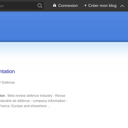
Connexion
+
Créer mon blog
ntation
P Defense
tion
: Web review defence industry - Revue
ndustrie de défense - company information -
France, Europe and elsewhere ...