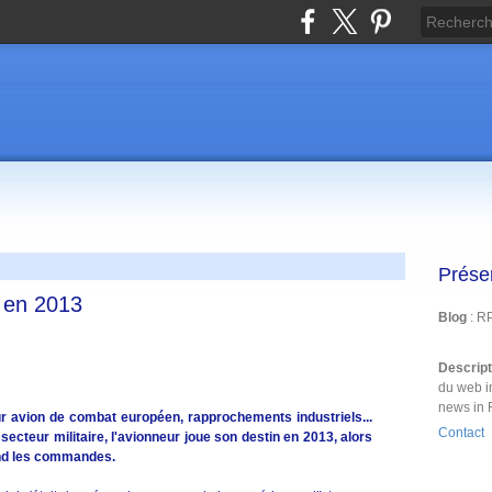
Prése
r en 2013
Blog
: R
Descrip
du web i
news in 
tur avion de combat européen, rapprochements industriels...
Contact
ecteur militaire, l'avionneur joue son destin en 2013, alors
end les commandes.