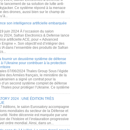
e lancement de sa solution de lutte anti-
kyjacker. Ce système répond à la menace
te des drones, aussi bien sur le champ de
u’à...
nce son intelligence artificielle embarquée
 19 juin 2024 À l’occasion du salon
ry 2024, Safran Electronics & Defense lance
gence artificielle ACE, pour « Advanced
 Engine ». Son objectif est d’intégrer des
s IA dans l’ensemble des produits de Safran
cs...
a fournir un deuxième système de défense
à l’Ukraine pour contribuer à la protection
rritoire
ales 07/06/2024 Thales Group Sous l’égide
ère des Armées français, le ministère de la
ukrainien a signé un contrat pour la
re d’un second système complet de défense
 Thales pour protéger l’Ukraine. Ce système
ORY 2024 : UNE ÉDITION TRÈS
UE
7 éditions, le salon Eurosatory accompagne
tions mondiales du secteur de la Défense et
curité. Notre décennie est marquée par une
ion de l’histoire et l’instauration progressive
el ordre mondial. Ainsi, dans un...