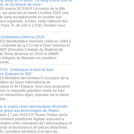
de sang du 14 juillet : Le sang donné pour le
é, ils ont besoin de vous !
20 source DCSSA À l'occasion de la fête
, qui aura lieu le mardi 14 juillet 2020, une
 de sang exceptionnelle en soutien aux
era organisée, à Paris, Hôtel national des
s Paris 7e, de 10h à 17h30. Rendez-vous
.
 Entreprises Défense 2019
FED Manifestation biennale créée en 1989 à
ive conjointe de la CCI Val-d’Oise/ Yvelines et
MAT (Direction Centrale du Matériel de
de Terre) devenue en 2010 la SIMMT
e Intégrée du Maintien en condition
nelle...
2019 - Embarquez à bord du futur
ère Guépard en 360°
19 Ministère des Armées A l’occasion de la
ition du Salon International de
utique et de l’Espace, nous vous proposons
rir la maquette grandeur réelle du futur
ère interarmées léger, exposée sur le stand
ère...
 de la supply chain aéronautique sécurisée
re grâce aux technologies de Thales
ales 17 juin 2019 CP Thales Thales lance
première plateforme digitale assurant la
elation entre industriels de l’aéronautique et
fense et fournisseurs de pièces détachées.
, l’acheteur bénéficie d’un tiers de...