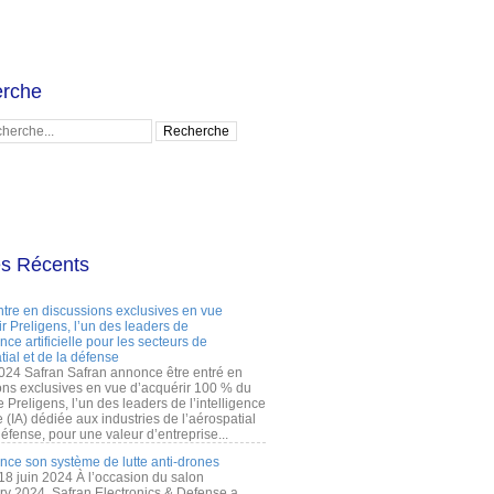
rche
es Récents
ntre en discussions exclusives en vue
r Preligens, l’un des leaders de
gence artificielle pour les secteurs de
tial et de la défense
2024 Safran Safran annonce être entré en
ons exclusives en vue d’acquérir 100 % du
e Preligens, l’un des leaders de l’intelligence
lle (IA) dédiée aux industries de l’aérospatial
défense, pour une valeur d’entreprise...
ance son système de lutte anti-drones
 18 juin 2024 À l’occasion du salon
ry 2024, Safran Electronics & Defense a