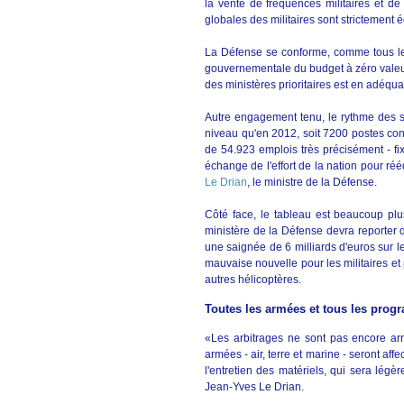
la vente de fréquences militaires et de
globales des militaires sont strictement 
La Défense se conforme, comme tous les 
gouvernementale du budget à zéro valeur.
des ministères prioritaires est en adéqu
Autre engagement tenu, le rythme des 
niveau qu'en 2012, soit 7200 postes conce
de 54.923 emplois très précisément - fi
échange de l'effort de la nation pour ré
Le Drian
, le ministre de la Défense.
Côté face, le tableau est beaucoup plu
ministère de la Défense devra reporter 
une saignée de 6 milliards d'euros sur l
mauvaise nouvelle pour les militaires et p
autres hélicoptères.
Toutes les armées et tous les prog
«Les arbitrages ne sont pas encore arrê
armées - air, terre et marine - seront aff
l'entretien des matériels, qui sera lé
Jean-Yves Le Drian.