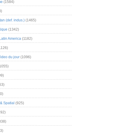
me
(1584)
3)
an (def. indus.)
(1465)
tique
(1342)
Latin America
(1182)
1126)
Video du jour
(1096)
1055)
9)
63)
0)
& Spatial
(925)
92)
838)
3)