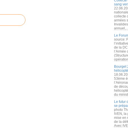
Collecte 
sang vers
22.06.20
nationale
collecte
armées s
Invalide
annuel,..
Le Forum
source: 
l’initiat
de la DC
l’Armée 
(Structur
opération
Bourget 
hélicopt
18.06.20
53ème éd
l’Aérona
de découv
hélicopt
du minist
Le futur
se prépa
photo Th
IVEN, la 
mise en r
de la dé
Avec IVEN