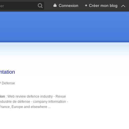
Connexion
+
Créer mon blog
ntation
P Defense
tion
: Web review defence industry - Revue
ndustrie de défense - company information -
France, Europe and elsewhere ...