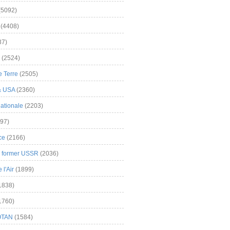
(5092)
(4408)
37)
(2524)
 Terre
(2505)
& USA
(2360)
ationale
(2203)
97)
ce
(2166)
& former USSR
(2036)
l'Air
(1899)
1838)
1760)
OTAN
(1584)