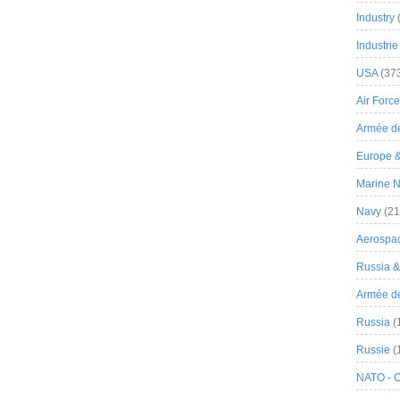
Industry
Industrie
USA
(37
Air Force
Armée de
Europe 
Marine N
Navy
(21
Aerospa
Russia 
Armée de 
Russia
(
Russie
(
NATO - 