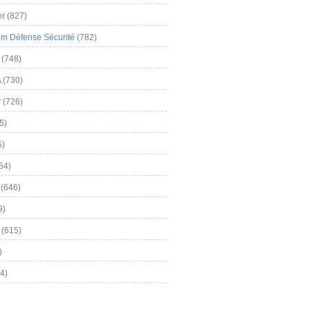
er
(827)
m Défense Sécurité
(782)
(748)
A
(730)
y
(726)
5)
5)
54)
(646)
9)
(615)
)
4)