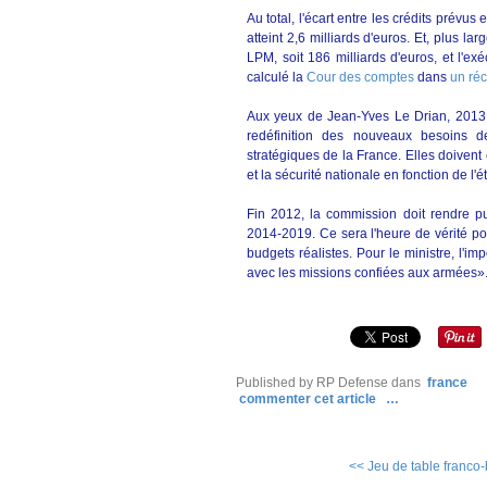
Au total, l'écart entre les crédits prévu
atteint 2,6 milliards d'euros. Et, plus l
LPM, soit 186 milliards d'euros, et l'ex
calculé la
Cour des comptes
dans
un réc
Aux yeux de Jean-Yves Le Drian, 2013 s
redéfinition des nouveaux besoins d
stratégiques de la France. Elles doivent 
et la sécurité nationale en fonction de l'
Fin 2012, la commission doit rendre p
2014-2019. Ce sera l'heure de vérité pour
budgets réalistes. Pour le ministre, l'im
avec les missions confiées aux armées»
Published by RP Defense
dans
france
commenter cet article
…
<< Jeu de table franco-