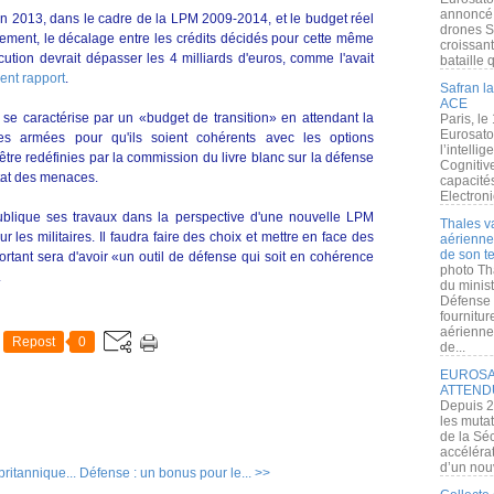
annoncé l
s en 2013, dans le cadre de la LPM 2009-2014, et le budget réel
drones S
argement, le décalage entre les crédits décidés pour cette même
croissan
écution devrait dépasser les 4 milliards d'euros, comme l'avait
bataille q
ent rapport
.
Safran la
ACE
e caractérise par un «budget de transition» en attendant la
Paris, le
Eurosato
es armées pour qu'ils soient cohérents avec les options
l’intelli
être redéfinies par la commission du livre blanc sur la défense
Cognitive
état des menaces.
capacité
Electroni
ublique ses travaux dans la perspective d'une nouvelle LPM
Thales v
 les militaires. Il faudra faire des choix et mettre en face des
aérienne 
de son te
portant sera d'avoir «un outil de défense qui soit en cohérence
photo Th
.
du minist
Défense 
fournitu
aérienne
Repost
0
de...
EUROSAT
ATTEND
Depuis 2
les muta
de la Sé
accélérat
d’un nouv
britannique...
Défense : un bonus pour le... >>