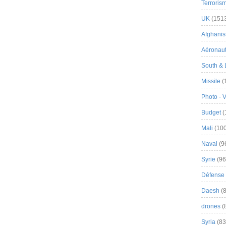
Terroris
UK
(151
Afghanist
Aéronau
South & 
Missile
(
Photo - 
Budget
(
Mali
(100
Naval
(9
Syrie
(96
Défense 
Daesh
(8
drones
(
Syria
(83