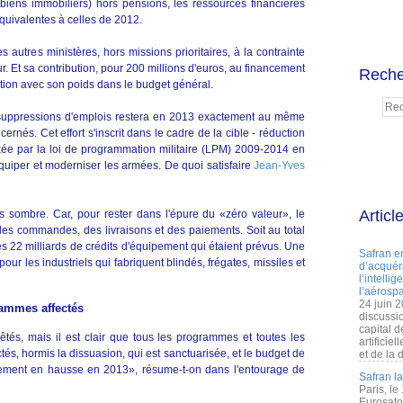
 biens immobiliers) hors pensions, les ressources financières
équivalentes à celles de 2012.
autres ministères, hors missions prioritaires, à la contrainte
 Et sa contribution, pour 200 millions d'euros, au financement
Reche
ation avec son poids dans le budget général.
suppressions d'emplois restera en 2013 exactement au même
rnés. Cet effort s'inscrit dans le cadre de la cible - réduction
xée par la loi de programmation militaire (LPM) 2009-2014 en
équiper et moderniser les armées. De quoi satisfaire
Jean-Yves
Articl
s sombre. Car, pour rester dans l'épure du «zéro valeur», le
des commandes, des livraisons et des paiements. Soit au total
es 22 milliards de crédits d'équipement qui étaient prévus. Une
Safran e
our les industriels qui fabriquent blindés, frégates, missiles et
d’acquéri
l’intelli
l’aérospa
24 juin 
rammes affectés
discussi
capital d
tés, mais il est clair que tous les programmes et toutes les
artificie
ectés, hormis la dissuasion, qui est sanctuarisée, et le budget de
et de la 
gèrement en hausse en 2013», résume-t-on dans l'entourage de
Safran l
Paris, le
Eurosato