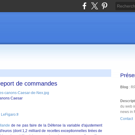
Prése
e report de commandes
Blog
: R
 canons Caesar
Descrip
du web i
news in 
 LeFigaro.fr
Contact
llande
de ne pas faire de la Défense la variable d'ajustement
d'euros (dont 1,2 milliard de recettes exceptionnelles tirées de