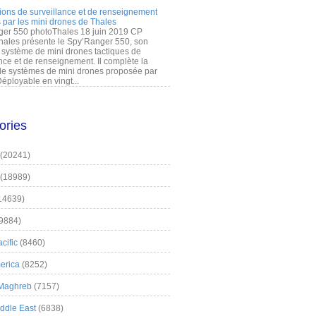
ions de surveillance et de renseignement
 par les mini drones de Thales
er 550 photoThales 18 juin 2019 CP
hales présente le Spy’Ranger 550, son
système de mini drones tactiques de
nce et de renseignement. Il complète la
 systèmes de mini drones proposée par
éployable en vingt...
ories
(20241)
(18989)
14639)
9884)
cific
(8460)
erica
(8252)
 Maghreb
(7157)
iddle East
(6838)