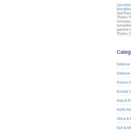
Les miss
boostées
Spy’Rang
Thales T
nouveau 
surveilla
gamme de
Thales. D
Categ
Défense
Defence
France
(
Europe
(
Asia & Pa
North Am
Africa &
Gulf & M