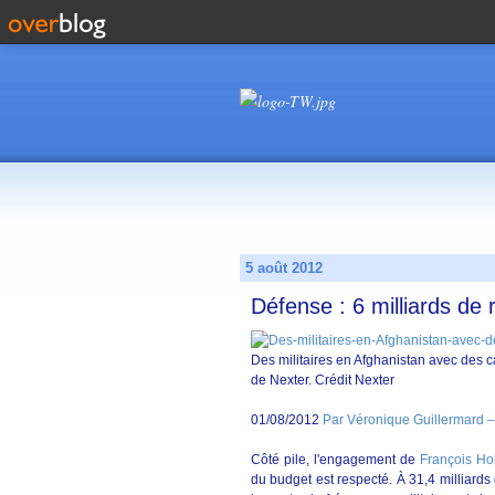
5 août 2012
Défense : 6 milliards d
Des militaires en Afghanistan avec des
de Nexter. Crédit Nexter
01/08/2012
Par Véronique Guillermard –
Côté pile, l'engagement de
François Ho
du budget est respecté. À 31,4 milliards 