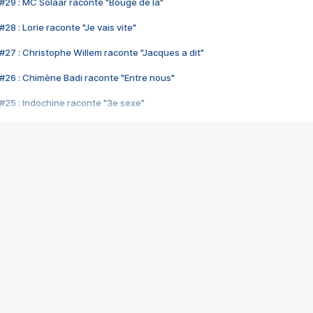
#29 : MC Solaar raconte "Bouge de là"
28 : Lorie raconte "Je vais vite"
#27 : Christophe Willem raconte "Jacques a dit"
#26 : Chimène Badi raconte "Entre nous"
#25 : Indochine raconte "3e sexe"
#24 : Zaho raconte "C'est chelou"
#23 : Patrick Bruel raconte "Au café des délices"
#22 : Kyo raconte "Le chemin"
#21 : Nolwenn Leroy raconte "Cassé"
#20 : Patrick Hernandez raconte "Born to be alive"
#19 : Lorie raconte "Près de moi"
#18 : Michael Jones raconte "A nos actes manqués" (avec Jean-Jacque
#17 : Khaled raconte "Aïcha"