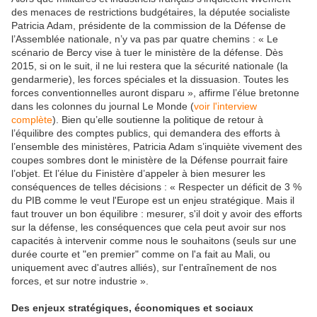
des menaces de restrictions budgétaires, la députée socialiste
Patricia Adam, présidente de la commission de la Défense de
l’Assemblée nationale, n’y va pas par quatre chemins : « Le
scénario de Bercy vise à tuer le ministère de la défense. Dès
2015, si on le suit, il ne lui restera que la sécurité nationale (la
gendarmerie), les forces spéciales et la dissuasion. Toutes les
forces conventionnelles auront disparu », affirme l’élue bretonne
dans les colonnes du journal Le Monde (
voir l'interview
complète
). Bien qu’elle soutienne la politique de retour à
l’équilibre des comptes publics, qui demandera des efforts à
l’ensemble des ministères, Patricia Adam s’inquiète vivement des
coupes sombres dont le ministère de la Défense pourrait faire
l’objet. Et l’élue du Finistère d’appeler à bien mesurer les
conséquences de telles décisions : « Respecter un déficit de 3 %
du PIB comme le veut l'Europe est un enjeu stratégique. Mais il
faut trouver un bon équilibre : mesurer, s'il doit y avoir des efforts
sur la défense, les conséquences que cela peut avoir sur nos
capacités à intervenir comme nous le souhaitons (seuls sur une
durée courte et "en premier" comme on l'a fait au Mali, ou
uniquement avec d'autres alliés), sur l'entraînement de nos
forces, et sur notre industrie ».
Des enjeux stratégiques, économiques et sociaux