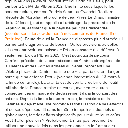
depuis 40 ans (4.3% du produit intérieur brut en 1966), pour
tomber à 1.56% du PIB en 2012. Une limite sous laquelle les
parlementaires, comme Patricia Adam ou Gwendal Rouillard
(député du Morbihan et proche de Jean-Yves Le Drian, ministre
de la Défense), qui en appelle à l’arbitrage du président de la
République, estiment que le pays ne peut pas descendre
(
écouter son interview donnée à nos confrères de France Bleu
Breiz Izel
). Faute de quoi la France ne disposera plus d'armée lui
permettant d'agir en cas de besoin. Or, les prévisions actuelles
laissent entrevoir une baisse de l’effort consacré à la défense à
seulement 1% du PIB en 2025. C'est pourquoi Jean-Louis
Carrère, président de la commission des Affaires étrangères, de
la Défense et des Forces armées du Sénat, reprenant une
célèbre phrase de Danton, estime que « la patrie est en danger,
parce que sa défense l’est » (voir son intervention du 13 mars à
la fin de cet article). La crainte est de voir la crédibilité de l’outil
militaire de la France remise en cause, avec entre autres
conséquences un risque de déclassement dans le concert des
nations. Depuis la fin de la guerre froide, le ministère de la
Défense a déjà mené une profonde rationalisation de ses effectifs
et de ses dépenses. Et dans le même temps les industriels ont,
globalement, fait des efforts significatifs pour réduire leurs coûts.
Peut-il aller plus loin ? Probablement, mais pas forcément en
taillant une nouvelle fois dans les personnels et le format des