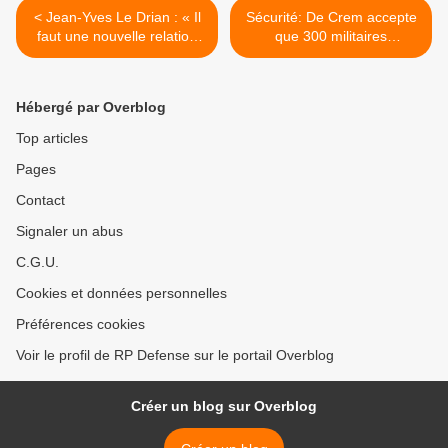
< Jean-Yves Le Drian : « Il
Sécurité: De Crem accepte
faut une nouvelle relation
que 300 militaires
entre le ministère de la
"remplacent" des policiers
Défense et les PME »
belges >
Hébergé par Overblog
Top articles
Pages
Contact
Signaler un abus
C.G.U.
Cookies et données personnelles
Préférences cookies
Voir le profil de RP Defense sur le portail Overblog
Créer un blog sur Overblog