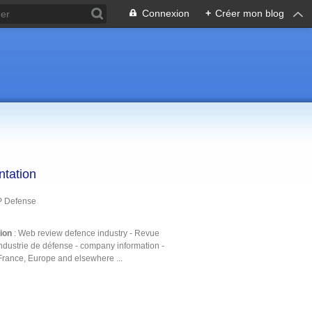
Connexion
+
Créer mon blog
ntation
P Defense
tion
: Web review defence industry - Revue
ndustrie de défense - company information -
France, Europe and elsewhere ...