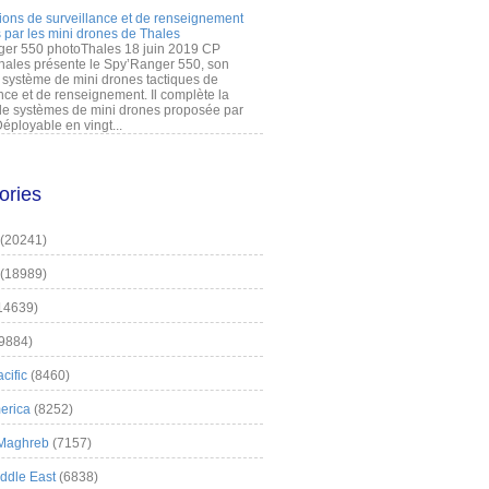
ions de surveillance et de renseignement
 par les mini drones de Thales
er 550 photoThales 18 juin 2019 CP
hales présente le Spy’Ranger 550, son
système de mini drones tactiques de
nce et de renseignement. Il complète la
 systèmes de mini drones proposée par
éployable en vingt...
ories
(20241)
(18989)
14639)
9884)
cific
(8460)
erica
(8252)
 Maghreb
(7157)
iddle East
(6838)