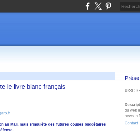
Prése
 le livre blanc français
Blog
: R
Descrip
du web i
aro.fr
news in 
Contact
on au Mali, mais s'inquiète des futures coupes budgétaires
Défense.