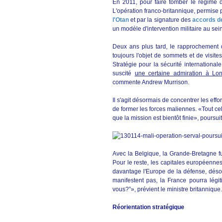
En 2011, pour faire tomber le régime 
L'opération franco-britannique, permise 
l'Otan
et par la signature des
accords d
un modèle d'intervention militaire au se
Deux ans plus tard, le rapprochement d
toujours l'objet de sommets et de visites
Stratégie pour la sécurité internationa
suscité
une certaine admiration à Lo
commente Andrew Murrison.
Il s'agit désormais de concentrer les effo
de former les forces maliennes. «Tout cela
que la mission est bientôt finie», poursuit
Avec la Belgique, la Grande-Bretagne fu
Pour le reste, les capitales européennes
davantage l'Europe de la défense, désor
manifestent pas, la France pourra légi
vous?”», prévient le ministre britannique.
Réorientation stratégique