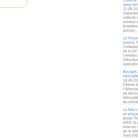
Collecte 
sang vers
22.06.20
nationale
collecte
armées s
Invalide
annuel,..
Le Forum
source: 
l’initiat
de la DC
l’Armée 
(Structur
opération
Bourget 
hélicopt
18.06.20
53ème éd
l’Aérona
de découv
hélicopt
du minist
Le futur
se prépa
photo Th
IVEN, la 
mise en r
de la dé
Avec IVEN