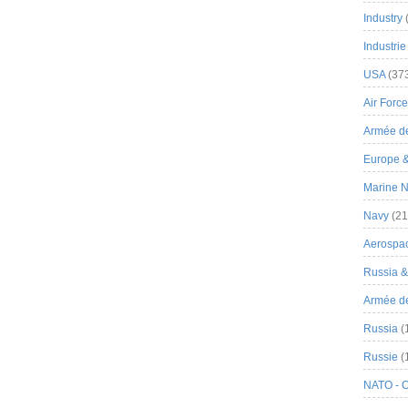
Industry
Industrie
USA
(37
Air Force
Armée de
Europe 
Marine N
Navy
(21
Aerospa
Russia 
Armée de 
Russia
(
Russie
(
NATO - 