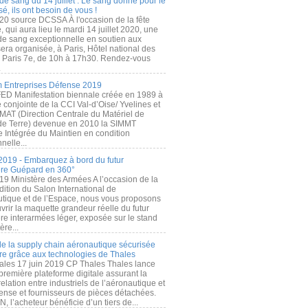
de sang du 14 juillet : Le sang donné pour le
é, ils ont besoin de vous !
20 source DCSSA À l'occasion de la fête
, qui aura lieu le mardi 14 juillet 2020, une
 de sang exceptionnelle en soutien aux
era organisée, à Paris, Hôtel national des
s Paris 7e, de 10h à 17h30. Rendez-vous
.
 Entreprises Défense 2019
FED Manifestation biennale créée en 1989 à
ive conjointe de la CCI Val-d’Oise/ Yvelines et
MAT (Direction Centrale du Matériel de
de Terre) devenue en 2010 la SIMMT
e Intégrée du Maintien en condition
nelle...
2019 - Embarquez à bord du futur
ère Guépard en 360°
19 Ministère des Armées A l’occasion de la
ition du Salon International de
utique et de l’Espace, nous vous proposons
rir la maquette grandeur réelle du futur
ère interarmées léger, exposée sur le stand
ère...
 de la supply chain aéronautique sécurisée
re grâce aux technologies de Thales
ales 17 juin 2019 CP Thales Thales lance
première plateforme digitale assurant la
elation entre industriels de l’aéronautique et
fense et fournisseurs de pièces détachées.
, l’acheteur bénéficie d’un tiers de...