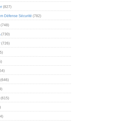
er
(827)
m Défense Sécurité
(782)
(748)
A
(730)
y
(726)
5)
5)
54)
(646)
9)
(615)
)
4)