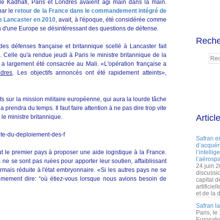
de Kadhafi, Paris et Londres avaient agi main dans la main.
par le
retour de la France dans le commandement intégré de
e Lancaster en 2010
, avait, à l'époque, été considérée comme
in d'une Europe se désintéressant des questions de défense.
Reche
es défenses française et britannique scellé à Lancaster fait
. Celle qu'a rendue jeudi à Paris le ministre britannique de la
le a largement été consacrée au Mali. «L'opération française a
ndres
. Les objectifs annoncés ont été rapidement atteints»,
rts sur la mission militaire européenne, qui aura la lourde tâche
 prendra du temps. Il faut faire attention à ne pas dire trop vite
Articl
 le ministre britannique.
Safran e
d’acquéri
t le premier pays à proposer une aide logistique à la France.
l’intelli
l’aérospa
 ne se sont pas ruées pour apporter leur soutien, affaiblissant
24 juin 
mais réduite à l'état embryonnaire. «Si les autres pays ne se
discussi
timement dire: “où étiez-vous lorsque nous avions besoin de
capital d
artificie
et de la 
Safran l
Paris, le
Eurosato