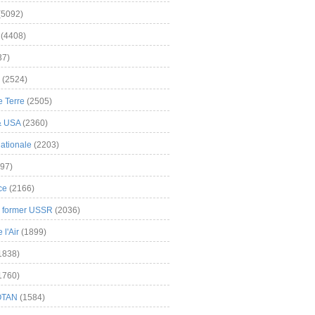
(5092)
(4408)
37)
(2524)
 Terre
(2505)
& USA
(2360)
ationale
(2203)
97)
ce
(2166)
& former USSR
(2036)
l'Air
(1899)
1838)
1760)
OTAN
(1584)