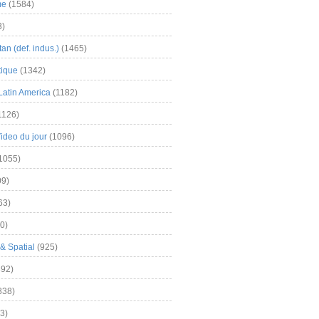
me
(1584)
3)
an (def. indus.)
(1465)
tique
(1342)
Latin America
(1182)
1126)
Video du jour
(1096)
1055)
9)
63)
0)
& Spatial
(925)
92)
838)
3)