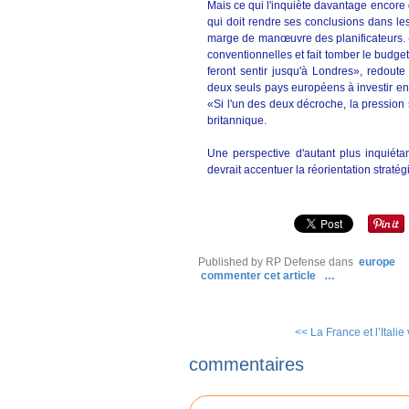
Mais ce qui l'inquiète davantage encore q
qui doit rendre ses conclusions dans le
marge de manœuvre des planificateurs. «
conventionnelles et fait tomber le budge
feront sentir jusqu'à Londres», redout
deux seuls pays européens à investir e
«Si l'un des deux décroche, la pression s
britannique.
Une perspective d'autant plus inquiét
devrait accentuer la réorientation stratég
Published by RP Defense
dans
europe
commenter cet article
…
<< La France et l’Italie 
commentaires