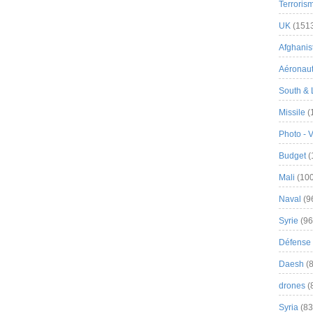
Terroris
UK
(151
Afghanist
Aéronau
South & 
Missile
(
Photo - 
Budget
(
Mali
(100
Naval
(9
Syrie
(96
Défense 
Daesh
(8
drones
(
Syria
(83