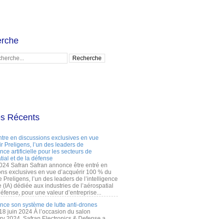
rche
es Récents
ntre en discussions exclusives en vue
r Preligens, l’un des leaders de
gence artificielle pour les secteurs de
tial et de la défense
2024 Safran Safran annonce être entré en
ons exclusives en vue d’acquérir 100 % du
e Preligens, l’un des leaders de l’intelligence
lle (IA) dédiée aux industries de l’aérospatial
défense, pour une valeur d’entreprise...
ance son système de lutte anti-drones
 18 juin 2024 À l’occasion du salon
ry 2024, Safran Electronics & Defense a