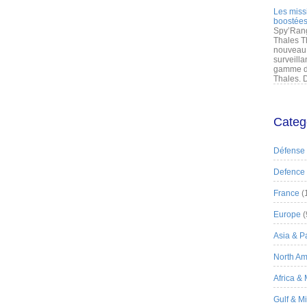
Les miss
boostées
Spy’Rang
Thales T
nouveau 
surveilla
gamme de
Thales. D
Categ
Défense
Defence
France
(
Europe
(
Asia & Pa
North Am
Africa &
Gulf & M