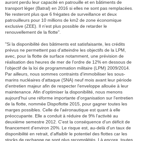
auront perdu leur capacité en patrouille et en bâtiments de
transport léger (Batral) en 2016 si elles ne sont pas remplacées.
Ne resteront plus que 6 frégates de surveillance et deux
patrouilleurs pour 10 millions de km2 de zone économique
exclusive (ZEE). Il n'est plus possible de retarder le
renouvellement de la flotte".
"Si la disponibilité des bâtiments est satisfaisante, les crédits
prévus ne permettent pas d'atteindre les objectifs de la LPM,
avec, pour la flotte de surface notamment, une prévision de
réalisation des heures de mer de l'ordre de 12% en dessous de
l'objectif de la loi de programmation militaire (LPM) 2009/2014.
Par ailleurs, nous sommes contraints d'immobiliser les sous-
marins nucléaires d'attaque (SNA) neuf mois avant leur période
d'entretien majeur afin de respecter l'enveloppe allouée à leur
maintenance. Afin d'optimiser la disponibilité, nous menons
aujourd'hui une réforme importante d'organisation sur l'entretien
de la flotte, nommée Dispoflotte 2015, pour gagner toutes les
marges possibles. Celle de l'aéronautique est quant à elle
préoccupante. Elle a conduit à réduire de 9% l'activité au
deuxième semestre 2012. C'est la conséquence d'un déficit de
financement d'environ 20%. Le risque est, au-delà d'un taux de
disponibilité en retrait, d'affaiblir le potentiel des flottes car les
stocks de rechange ne sont plus recomplétés. Là encore, toutes