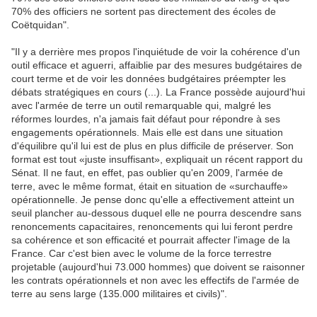
70% des officiers ne sortent pas directement des écoles de
Coëtquidan".
"Il y a derrière mes propos l'inquiétude de voir la cohérence d'un
outil efficace et aguerri, affaiblie par des mesures budgétaires de
court terme et de voir les données budgétaires préempter les
débats stratégiques en cours (...). La France possède aujourd'hui
avec l'armée de terre un outil remarquable qui, malgré les
réformes lourdes, n'a jamais fait défaut pour répondre à ses
engagements opérationnels. Mais elle est dans une situation
d'équilibre qu'il lui est de plus en plus difficile de préserver. Son
format est tout «juste insuffisant», expliquait un récent rapport du
Sénat. Il ne faut, en effet, pas oublier qu'en 2009, l'armée de
terre, avec le même format, était en situation de «surchauffe»
opérationnelle. Je pense donc qu'elle a effectivement atteint un
seuil plancher au-dessous duquel elle ne pourra descendre sans
renoncements capacitaires, renoncements qui lui feront perdre
sa cohérence et son efficacité et pourrait affecter l'image de la
France. Car c'est bien avec le volume de la force terrestre
projetable (aujourd'hui 73.000 hommes) que doivent se raisonner
les contrats opérationnels et non avec les effectifs de l'armée de
terre au sens large (135.000 militaires et civils)".