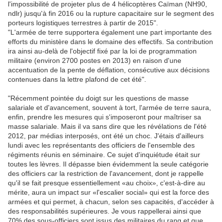
l'impossibilité de projeter plus de 4 hélicoptères Caïman (NH90,
ndlr) jusqu'à fin 2016 ou la rupture capacitaire sur le segment des
porteurs logistiques terrestres à partir de 2015".
"L'armée de terre supportera également une part importante des
efforts du ministère dans le domaine des effectifs. Sa contribution
ira ainsi au-delà de l'objectif fixé par la loi de programmation
militaire (environ 2700 postes en 2013) en raison d'une
accentuation de la pente de déflation, consécutive aux décisions
contenues dans la lettre plafond de cet été".
"Récemment pointée du doigt sur les questions de masse
salariale et d'avancement, souvent à tort, l'armée de terre saura,
enfin, prendre les mesures qui s'imposeront pour maîtriser sa
masse salariale. Mais il va sans dire que les révélations de l'été
2012, par médias interposés, ont été un choc. J'étais d'ailleurs
lundi avec les représentants des officiers de l'ensemble des
régiments réunis en séminaire. Ce sujet d'inquiétude était sur
toutes les lèvres. Il dépasse bien évidemment la seule catégorie
des officiers car la restriction de l'avancement, dont je rappelle
qu'il se fait presque essentiellement «au choix», c'est-à-dire au
mérite, aura un impact sur «l'escalier social» qui est la force des
armées et qui permet, à chacun, selon ses capacités, d'accéder à
des responsabilités supérieures. Je vous rappellerai ainsi que
70% des sous-officiers sont issus des militaires du rang et que