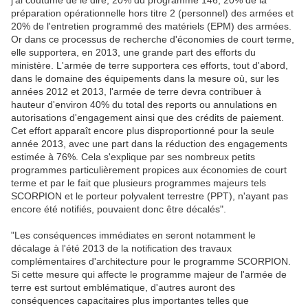
j'ai coutume de le dire, 20% du programme 146, 20% de la
préparation opérationnelle hors titre 2 (personnel) des armées et
20% de l'entretien programmé des matériels (EPM) des armées.
Or dans ce processus de recherche d'économies de court terme,
elle supportera, en 2013, une grande part des efforts du
ministère. L'armée de terre supportera ces efforts, tout d'abord,
dans le domaine des équipements dans la mesure où, sur les
années 2012 et 2013, l'armée de terre devra contribuer à
hauteur d'environ 40% du total des reports ou annulations en
autorisations d'engagement ainsi que des crédits de paiement.
Cet effort apparaît encore plus disproportionné pour la seule
année 2013, avec une part dans la réduction des engagements
estimée à 76%. Cela s'explique par ses nombreux petits
programmes particulièrement propices aux économies de court
terme et par le fait que plusieurs programmes majeurs tels
SCORPION et le porteur polyvalent terrestre (PPT), n'ayant pas
encore été notifiés, pouvaient donc être décalés".
"Les conséquences immédiates en seront notamment le
décalage à l'été 2013 de la notification des travaux
complémentaires d'architecture pour le programme SCORPION.
Si cette mesure qui affecte le programme majeur de l'armée de
terre est surtout emblématique, d'autres auront des
conséquences capacitaires plus importantes telles que