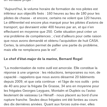
"Aujourd'hui, le volume horaire de formation de nos pilotes est
inférieur aux objectifs fixés : 160 heures au lieu de 180 pour les
pilotes de chasse - et encore, certains ne volent que 120 heures.
Le différentiel est encore plus marqué pour les pilotes d'avions de
transport, qui devraient voler 400 heures par an, et qui n'en
effectuent en moyenne que 250. Cette situation peut créer un
vrai problème de compétences ; c'est d'ailleurs pour cette raison
que nous avons demandé et obtenu l'acquisition de huit CASA.
Certes, la simulation permet de pallier une partie du problème,
mais elle ne remplacera pas le vol".
Le chef d'état-major de la marine, Bernard Rogel
"La modernisation de notre outil est amorcée. Elle constitue la
réponse à une urgence : les réductions, temporaires ou non, de
capacité - rappelons que nous avons désarmé 20 bâtiments
depuis 2009, et que cela continue - et l'âge de nos outils - près
de 40 ans pour la frégate De Grasse, 34 ans en moyenne pour
les frégates Georges Leygues, Montalm et Dupleix ou l'aviso
lieutenant de vaisseau Le Hénaff - nous placent au bord d'une
rupture franche. Seules deux frégates ont été livrées au cours
des dix dernières années. Quant aux forces outre-mer, elles