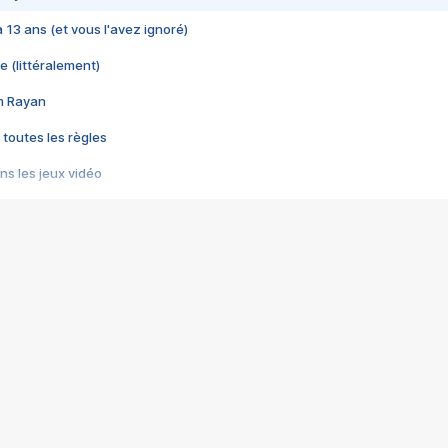
 a 13 ans (et vous l'avez ignoré)
e (littéralement)
im Rayan
 toutes les règles
s les jeux vidéo
us choquant de Rockstar ? - Le scandale BULLY
e plus moche de Steam
du RÊVE tourne au CAUCHEMAR
pendant 8 heures
it… à tort
umiliés par un jeu vidéo
ire - Final Fantasy 8