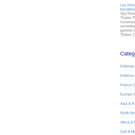
Les miss
boostées
Spy’Rang
Thales T
nouveau 
surveilla
gamme de
Thales. D
Categ
Défense
Defence
France
(
Europe
(
Asia & Pa
North Am
Africa &
Gulf & M