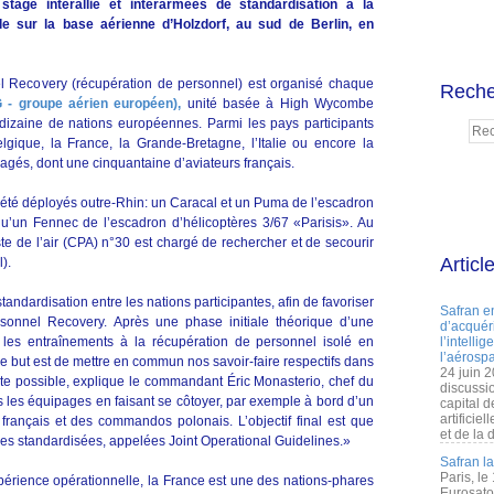
tage interallié et interarmées de standardisation à la
le sur la base aérienne d’Holzdorf, au sud de Berlin, en
l Recovery (récupération de personnel) est organisé chaque
Reche
 - groupe aérien européen),
unité basée à High Wycombe
dizaine de nations européennes. Parmi les pays participants
lgique, la France, la Grande-Bretagne, l’Italie ou encore la
gagés, dont une cinquantaine d’aviateurs français.
nt été déployés outre-Rhin: un Caracal et un Puma de l’escadron
qu’un Fennec de l’escadron d’hélicoptères 3/67 «Parisis». Au
 de l’air (CPA) n°30 est chargé de rechercher et de secourir
Articl
).
tandardisation entre les nations participantes, afin de favoriser
Safran e
ersonnel Recovery. Après une phase initiale théorique d’une
d’acquéri
t les entraînements à la récupération de personnel isolé en
l’intelli
l’aérospa
Le but est de mettre en commun nos savoir-faire respectifs dans
24 juin 
ste possible, explique le commandant Éric Monasterio, chef du
discussi
les équipages en faisant se côtoyer, par exemple à bord d’un
capital d
artificie
rançais et des commandos polonais. L’objectif final est que
et de la 
es standardisées, appelées Joint Operational Guidelines.»
Safran l
Paris, le
érience opérationnelle, la France est une des nations-phares
Eurosato