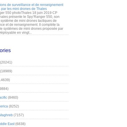
ions de surveillance et de renseignement
 par les mini drones de Thales
er 550 photoThales 18 juin 2019 CP
hales présente le Spy’Ranger 550, son
système de mini drones tactiques de
nce et de renseignement. Il complète la
 systèmes de mini drones proposée par
éployable en vingt...
ories
(20241)
(18989)
14639)
9884)
cific
(8460)
erica
(8252)
 Maghreb
(7157)
iddle East
(6838)