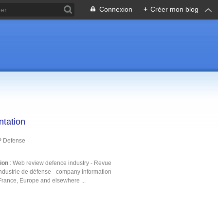
Connexion
+
Créer mon blog
ntation
P Defense
tion
: Web review defence industry - Revue
ndustrie de défense - company information -
France, Europe and elsewhere ...