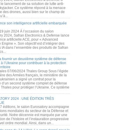
e lancement de sa solution de lutte anti-
kyjacker. Ce système répond à la menace
te des drones, aussi bien sur le champ de
u’à...
nce son intelligence artificielle embarquée
 19 juin 2024 À l’occasion du salon
ry 2024, Safran Electronics & Defense lance
gence artificielle ACE, pour « Advanced
 Engine ». Son objectif est d’intégrer des
s IA dans l’ensemble des produits de Safran
cs...
a fournir un deuxième système de défense
à l’Ukraine pour contribuer à la protection
rritoire
ales 07/06/2024 Thales Group Sous l’égide
ère des Armées français, le ministère de la
ukrainien a signé un contrat pour la
re d’un second système complet de défense
 Thales pour protéger l’Ukraine. Ce système
ORY 2024 : UNE ÉDITION TRÈS
UE
7 éditions, le salon Eurosatory accompagne
tions mondiales du secteur de la Défense et
curité. Notre décennie est marquée par une
ion de l’histoire et l’instauration progressive
el ordre mondial. Ainsi, dans un...