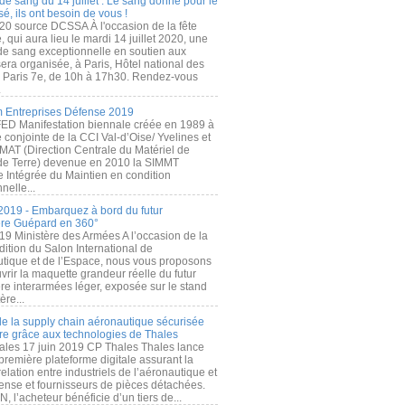
de sang du 14 juillet : Le sang donné pour le
é, ils ont besoin de vous !
20 source DCSSA À l'occasion de la fête
, qui aura lieu le mardi 14 juillet 2020, une
 de sang exceptionnelle en soutien aux
era organisée, à Paris, Hôtel national des
s Paris 7e, de 10h à 17h30. Rendez-vous
.
 Entreprises Défense 2019
FED Manifestation biennale créée en 1989 à
ive conjointe de la CCI Val-d’Oise/ Yvelines et
MAT (Direction Centrale du Matériel de
de Terre) devenue en 2010 la SIMMT
e Intégrée du Maintien en condition
nelle...
2019 - Embarquez à bord du futur
ère Guépard en 360°
19 Ministère des Armées A l’occasion de la
ition du Salon International de
utique et de l’Espace, nous vous proposons
rir la maquette grandeur réelle du futur
ère interarmées léger, exposée sur le stand
ère...
 de la supply chain aéronautique sécurisée
re grâce aux technologies de Thales
ales 17 juin 2019 CP Thales Thales lance
première plateforme digitale assurant la
elation entre industriels de l’aéronautique et
fense et fournisseurs de pièces détachées.
, l’acheteur bénéficie d’un tiers de...