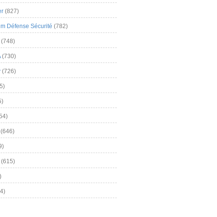
er
(827)
m Défense Sécurité
(782)
(748)
A
(730)
y
(726)
5)
5)
54)
(646)
9)
(615)
)
4)