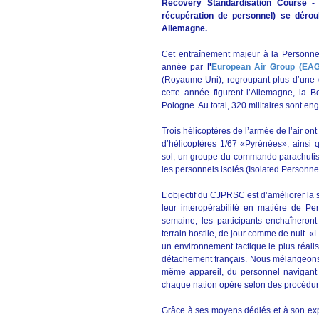
Recovery Standardisation Course - s
récupération de personnel) se dérou
Allemagne.
Cet entraînement majeur à la Personne
année par
l'
European Air Group (EAG
(Royaume-Uni), regroupant plus d’une 
cette année figurent l’Allemagne, la Be
Pologne. Au total, 320 militaires sont en
Trois hélicoptères de l’armée de l’air o
d’hélicoptères 1/67 «Pyrénées», ainsi 
sol, un groupe du commando parachutiste
les personnels isolés (Isolated Personnel
L’objectif du CJPRSC est d’améliorer la s
leur interopérabilité en matière de P
semaine, les participants enchaîneron
terrain hostile, de jour comme de nuit. «
un environnement tactique le plus réali
détachement français. Nous mélangeons 
même appareil, du personnel navigant f
chaque nation opère selon des procédur
Grâce à ses moyens dédiés et à son exp