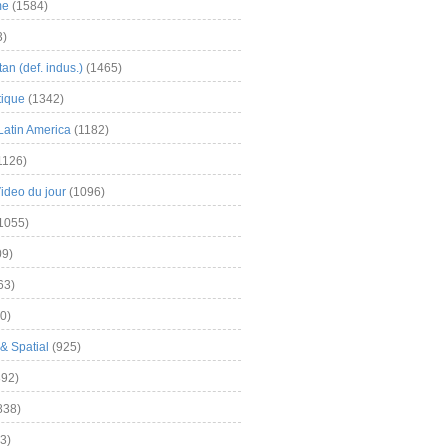
me
(1584)
3)
an (def. indus.)
(1465)
tique
(1342)
Latin America
(1182)
1126)
Video du jour
(1096)
1055)
9)
63)
0)
& Spatial
(925)
92)
838)
3)