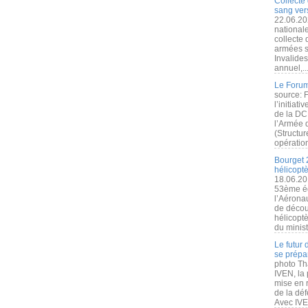
Collecte 
sang vers
22.06.20
nationale
collecte
armées s
Invalide
annuel,..
Le Forum
source: 
l’initiat
de la DC
l’Armée 
(Structur
opération
Bourget 
hélicopt
18.06.20
53ème éd
l’Aérona
de découv
hélicopt
du minist
Le futur
se prépa
photo Th
IVEN, la 
mise en r
de la dé
Avec IVEN