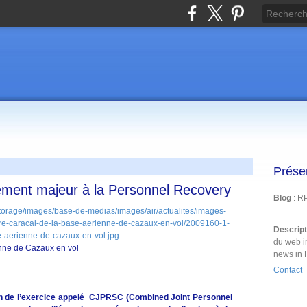
Prése
ement majeur à la Personnel Recovery
Blog
: R
Descrip
du web i
enne de Cazaux en vol
news in 
Contact
ion de l’exercice appelé CJPRSC (Combined Joint Personnel