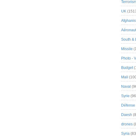
Terroris
UK
(151
Afghanist
Aéronau
South & 
Missile
(
Photo - 
Budget
(
Mali
(100
Naval
(9
Syrie
(96
Défense 
Daesh
(8
drones
(
Syria
(83