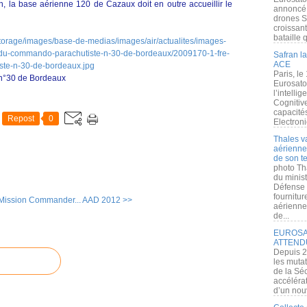
, la base aérienne 120 de Cazaux doit en outre accueillir le
annoncé l
drones S
croissan
bataille q
Safran la
ACE
Paris, le
n°30 de Bordeaux
Eurosato
l’intelli
Cognitive
capacité
Repost
0
Electroni
Thales v
aérienne 
de son te
photo Th
du minist
Défense 
fournitu
 Mission Commander...
AAD 2012 >>
aérienne
de...
EUROSAT
ATTEND
Depuis 2
les muta
de la Sé
accélérat
d’un nouv