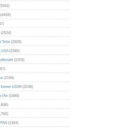
(5092)
(4408)
37)
(2524)
 Terre
(2505)
& USA
(2360)
ationale
(2203)
97)
ce
(2166)
& former USSR
(2036)
l'Air
(1899)
1838)
1760)
OTAN
(1584)