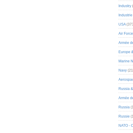
Industry
Industrie
USA
(37
Air Force
Armée de
Europe 
Marine N
Navy
(21
Aerospa
Russia 
Armée de 
Russia
(
Russie
(
NATO - 