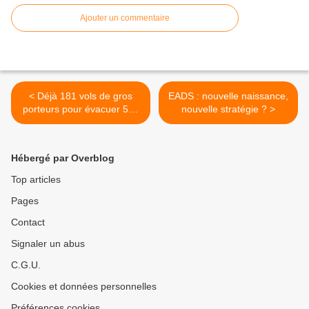
Ajouter un commentaire
< Déjà 181 vols de gros
EADS : nouvelle naissance,
porteurs pour évacuer 560
nouvelle stratégie ? >
véhicules et 490 containers
d'Afghanistan
Hébergé par Overblog
Top articles
Pages
Contact
Signaler un abus
C.G.U.
Cookies et données personnelles
Préférences cookies