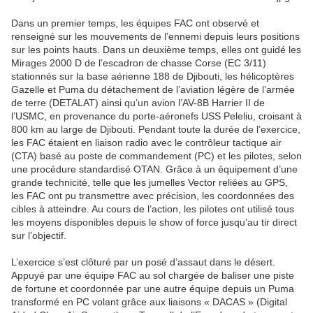
Dans un premier temps, les équipes FAC ont observé et
renseigné sur les mouvements de l’ennemi depuis leurs positions
sur les points hauts. Dans un deuxième temps, elles ont guidé les
Mirages 2000 D de l’escadron de chasse Corse (EC 3/11)
stationnés sur la base aérienne 188 de Djibouti, les hélicoptères
Gazelle et Puma du détachement de l’aviation légère de l’armée
de terre (DETALAT) ainsi qu’un avion l’AV-8B Harrier II de
l’USMC, en provenance du porte-aéronefs USS Peleliu, croisant à
800 km au large de Djibouti. Pendant toute la durée de l’exercice,
les FAC étaient en liaison radio avec le contrôleur tactique air
(CTA) basé au poste de commandement (PC) et les pilotes, selon
une procédure standardisé OTAN. Grâce à un équipement d’une
grande technicité, telle que les jumelles Vector reliées au GPS,
les FAC ont pu transmettre avec précision, les coordonnées des
cibles à atteindre. Au cours de l’action, les pilotes ont utilisé tous
les moyens disponibles depuis le show of force jusqu’au tir direct
sur l’objectif.
L’exercice s’est clôturé par un posé d’assaut dans le désert.
Appuyé par une équipe FAC au sol chargée de baliser une piste
de fortune et coordonnée par une autre équipe depuis un Puma
transformé en PC volant grâce aux liaisons « DACAS » (Digital