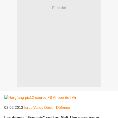
Publicité
02.02.2013
IsraelValley Desk - Défense
Les drones “Français” sont au Mali. Une news parue