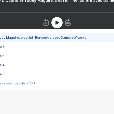
 DiCaprio et Tobey Maguire, c'est lui ! Rencontre avec Dam
bey Maguire, c'est lui ! Rencontre avec Damien Witecka
e 6
e 5
e 4
e 3
s créatrices de la VF !
e 2
e 1
e Mektoub My Love arrive enfin ! Rencontre avec Shaïn Boumedine et Sal