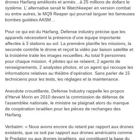
drones Harfang améliorés et armés…à 25 millions de dollars le
système. L’ alternative serait le Watchkeeper en version combat
ou entre autres, le MQ9 Reaper qui pourrait larguer les fameuses
bombes guidées AASM…
Pour ce qui est du Harfang, Defense industry précise que les
appareils nécessitent la présence d’une équipe importante
affectée à 3 stations au sol. La première planifie les missions, la
seconde contrôle le drone et reçoit la vidéo par liaison satellite et
la troisième traite les images recueillies. Au total 9 personnes
pour chaque mission. 4 pilotes qui se relaient, 2 agents de
renseignements, 2 analystes photos, et un agent qui recoupe les
informations relatives au théâtre d’opération. Sans parler de 15
techniciens pour les tests, les réglages et la maintenance.
Anecdote croustillante, Defense Industry rappelle les propos
d’Hervé Morin en 2010 devant la commission de défense de
l’assemblée nationale, le ministre se plaignait alors du manque
de coopération israélien pour les pièces de rechanges des
Harfang.
Verbatim: « Nous avons encore du retard par rapport aux drones
existants, que ce soit par rapport aux drones américains comme
le Predator ou aux drones israéliens, qui constituent la base du