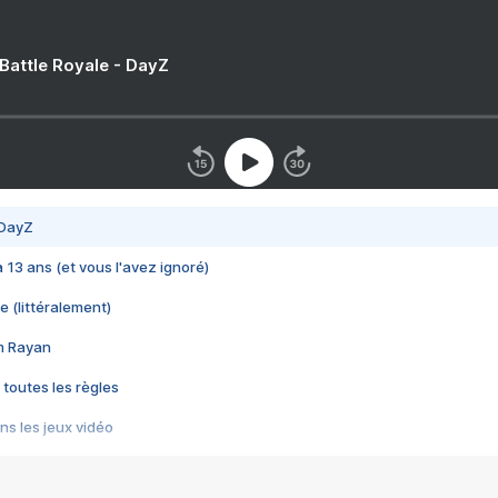
 Battle Royale - DayZ
 DayZ
 a 13 ans (et vous l'avez ignoré)
e (littéralement)
im Rayan
 toutes les règles
s les jeux vidéo
us choquant de Rockstar ? - Le scandale BULLY