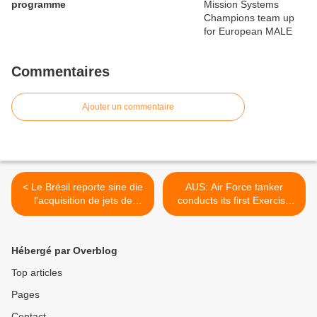
programme
Commentaires
Ajouter un commentaire
< Le Brésil reporte sine die
AUS: Air Force tanker
l'acquisition de jets de
conducts its first Exercise
combat
Pitch Black >
Hébergé par Overblog
Top articles
Pages
Contact