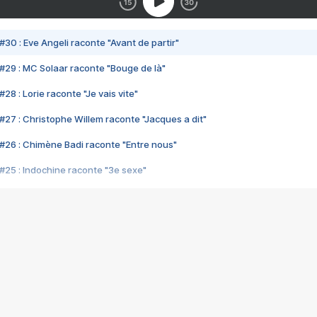
#30 : Eve Angeli raconte "Avant de partir"
#29 : MC Solaar raconte "Bouge de là"
28 : Lorie raconte "Je vais vite"
#27 : Christophe Willem raconte "Jacques a dit"
#26 : Chimène Badi raconte "Entre nous"
#25 : Indochine raconte "3e sexe"
#24 : Zaho raconte "C'est chelou"
#23 : Patrick Bruel raconte "Au café des délices"
#22 : Kyo raconte "Le chemin"
#21 : Nolwenn Leroy raconte "Cassé"
#20 : Patrick Hernandez raconte "Born to be alive"