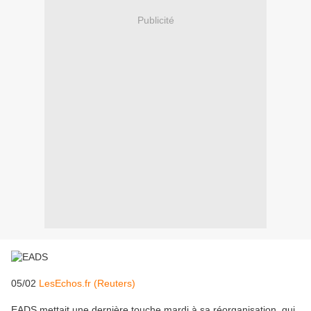
Publicité
05/02
LesEchos.fr (Reuters)
EADS mettait une dernière touche mardi à sa réorganisation, qui