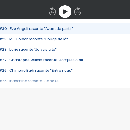
#30 : Eve Angeli raconte "Avant de partir"
#29 : MC Solaar raconte "Bouge de là"
28 : Lorie raconte "Je vais vite"
#27 : Christophe Willem raconte "Jacques a dit"
#26 : Chimène Badi raconte "Entre nous"
#25 : Indochine raconte "3e sexe"
#24 : Zaho raconte "C'est chelou"
#23 : Patrick Bruel raconte "Au café des délices"
#22 : Kyo raconte "Le chemin"
#21 : Nolwenn Leroy raconte "Cassé"