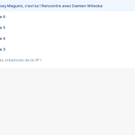
bey Maguire, c'est lui ! Rencontre avec Damien Witecka
e 6
e 5
e 4
e 3
s créatrices de la VF !
e 2
e 1
e Mektoub My Love arrive enfin ! Rencontre avec Shaïn Boumedine et Sal
i : après Toni en famille
elle réalise le bouleversant Dites lui que je l'aime
ais ! Rencontre autour de Vie privée de Rebecca Zlotowski