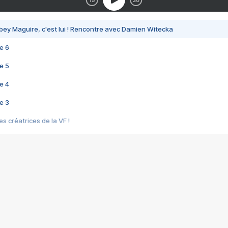
bey Maguire, c'est lui ! Rencontre avec Damien Witecka
e 6
e 5
e 4
e 3
s créatrices de la VF !
e 2
e 1
e Mektoub My Love arrive enfin ! Rencontre avec Shaïn Boumedine et Sal
i : après Toni en famille
elle réalise le bouleversant Dites lui que je l'aime