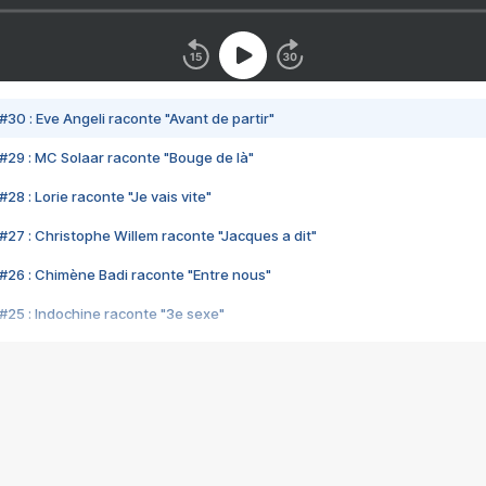
#30 : Eve Angeli raconte "Avant de partir"
#29 : MC Solaar raconte "Bouge de là"
28 : Lorie raconte "Je vais vite"
#27 : Christophe Willem raconte "Jacques a dit"
#26 : Chimène Badi raconte "Entre nous"
#25 : Indochine raconte "3e sexe"
#24 : Zaho raconte "C'est chelou"
#23 : Patrick Bruel raconte "Au café des délices"
#22 : Kyo raconte "Le chemin"
#21 : Nolwenn Leroy raconte "Cassé"