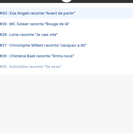
#30 : Eve Angeli raconte "Avant de partir"
#29 : MC Solaar raconte "Bouge de là"
28 : Lorie raconte "Je vais vite"
#27 : Christophe Willem raconte "Jacques a dit"
#26 : Chimène Badi raconte "Entre nous"
#25 : Indochine raconte "3e sexe"
#24 : Zaho raconte "C'est chelou"
#23 : Patrick Bruel raconte "Au café des délices"
#22 : Kyo raconte "Le chemin"
#21 : Nolwenn Leroy raconte "Cassé"
#20 : Patrick Hernandez raconte "Born to be alive"
#19 : Lorie raconte "Près de moi"