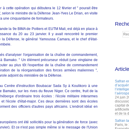
 à cette opération qui débutera le 12 février et " pourait être
, selon le ministre de la Défense Jean-Yves Le Drian, en visite
a une cinquantaine de formateurs.
Reche
nde la 9e BIMA de Poitiers et EUTM Mali, est déjà en place à
ance du 20 au 23 janvier. Il y avait rencontré le premier
e la Défense, le général Yamoussa Camara, et le chef d'état-
embele.
argés d'analyser l'organisation de la chaîne de commandement,
il à Bamako. " Un élément précurseur réduit (une vingtaine de
buter au plus tôt l'expertise de la chaîne de commandement
Articl
ération de la réorganisation des forces armées maliennes ",
arole adjoint du ministère de la Défense.
Safran e
d’acquéri
 au Centre d'instruction Boubacar Sada Sy à Koulikoro à une
l’intelli
 Bamako, sur les rives du fleuve Niger. Ce centre, fruit de la
l’aérospa
héberge d'ordinaire trois écoles : l'école militaire interarmes
24 juin 
on et l'école d'état-major. Ces deux dernières sont des écoles
discussi
capital d
rment des officiers d'autres pays africains. L'endroit idéal en
artificie
et de la 
Safran l
uropéens ont été sollicités pour la génération de force (avec
Paris, le
nvier). Et ce n'est pas simple même si le message de l'Union
Eurosato