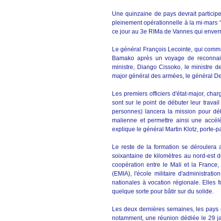
Une quinzaine de pays devrait participer
pleinement opérationnelle à la mi-mars "
ce jour au 3e RIMa de Vannes qui enverr
Le général François Lecointe, qui comma
Bamako après un voyage de reconnaiss
ministre, Diango Cissoko, le ministre d
major général des armées, le général D
Les premiers officiers d'état-major, ch
sont sur le point de débuter leur trava
personnes) lancera la mission pour dé
malienne et permettre ainsi une accél
explique le général Martin Klotz, porte-p
Le reste de la formation se déroulera
soixantaine de kilomètres au nord-est de
coopération entre le Mali et la France, 
(EMIA), l'école militaire d'administrati
nationales à vocation régionale. Elles fo
quelque sorte pour bâtir sur du solide.
Les deux dernières semaines, les pays e
notamment, une réunion dédiée le 29 ja