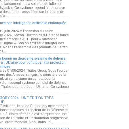
e lancement de sa solution de lutte anti-
kyjacker. Ce système répond à la menace
te des drones, aussi bien sur le champ de
u’à...
nce son intelligence artificielle embarquée
 19 juin 2024 À l’occasion du salon
ry 2024, Safran Electronics & Defense lance
gence artificielle ACE, pour « Advanced
 Engine ». Son objectif est d’intégrer des
s IA dans l’ensemble des produits de Safran
cs...
a fournir un deuxième système de défense
à l’Ukraine pour contribuer à la protection
rritoire
ales 07/06/2024 Thales Group Sous l’égide
ère des Armées français, le ministère de la
ukrainien a signé un contrat pour la
re d’un second système complet de défense
 Thales pour protéger l’Ukraine. Ce système
ORY 2024 : UNE ÉDITION TRÈS
UE
7 éditions, le salon Eurosatory accompagne
tions mondiales du secteur de la Défense et
curité. Notre décennie est marquée par une
ion de l’histoire et l’instauration progressive
el ordre mondial. Ainsi, dans un...