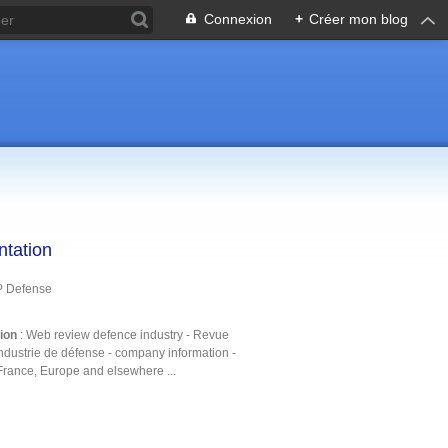
Connexion
+
Créer mon blog
ntation
P Defense
tion
: Web review defence industry - Revue
ndustrie de défense - company information -
France, Europe and elsewhere ...