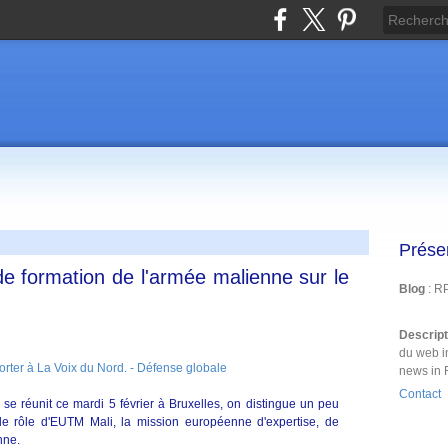
Prése
e formation de l'armée malienne sur le
Blog
: R
Descrip
du web i
porter à La Voix du Nord. - Défense globale
news in 
Contact
se réunit ce mardi 5 février à Bruxelles, on distingue un peu
 le rôle d'EUTM Mali, la mission européenne d'expertise, de
nne.