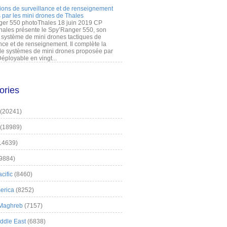
ions de surveillance et de renseignement
 par les mini drones de Thales
er 550 photoThales 18 juin 2019 CP
hales présente le Spy’Ranger 550, son
système de mini drones tactiques de
nce et de renseignement. Il complète la
 systèmes de mini drones proposée par
éployable en vingt...
ories
(20241)
(18989)
14639)
9884)
cific
(8460)
erica
(8252)
 Maghreb
(7157)
iddle East
(6838)