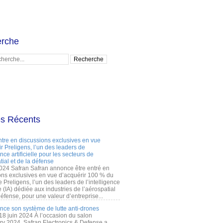
rche
es Récents
ntre en discussions exclusives en vue
r Preligens, l’un des leaders de
gence artificielle pour les secteurs de
tial et de la défense
2024 Safran Safran annonce être entré en
ons exclusives en vue d’acquérir 100 % du
e Preligens, l’un des leaders de l’intelligence
lle (IA) dédiée aux industries de l’aérospatial
défense, pour une valeur d’entreprise...
ance son système de lutte anti-drones
 18 juin 2024 À l’occasion du salon
ry 2024, Safran Electronics & Defense a