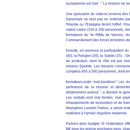
européenne est clair : " La mission ne s
Une quinzaine de nations enverra des for
Danemark ne veut pas en entendre parle
l'Irlande ou l'Espagne feront l'effort. P
nation-cadre (150 à 200 personnels, d
formateurs du 3e RIMa de Vannes, do
Commandement des forces terrestres de L
Ensuite, on annonce la participation du
(40), la Pologne (20), la Suède (15)... On
de protection, dont le rôle est par e
mission Epidote. Les besoins concernent
comptera 450 à 500 personnels, dont env
formateurs,eutm mali,koulikoro" Les é
pertinence de la mission et démontr
délabrement avancé ", a déclaré le géné
Les soldats sont mal formés, mal pay
d'équipements de locomotion et de trans
étrangères Laurent Fabius, a laissé ente
matériels à l'armée régulière malienne.
Parlons donc budget. Si l'estimation of
M€ pour les quinze prochains mois, cha