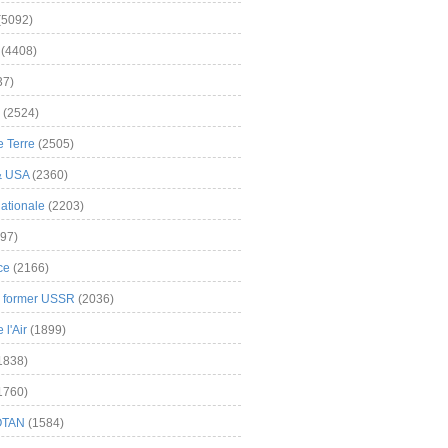
(5092)
(4408)
37)
(2524)
 Terre
(2505)
& USA
(2360)
ationale
(2203)
97)
ce
(2166)
& former USSR
(2036)
l'Air
(1899)
1838)
1760)
OTAN
(1584)