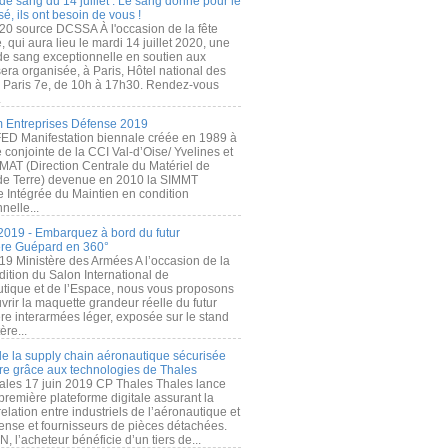
de sang du 14 juillet : Le sang donné pour le
é, ils ont besoin de vous !
20 source DCSSA À l'occasion de la fête
, qui aura lieu le mardi 14 juillet 2020, une
 de sang exceptionnelle en soutien aux
era organisée, à Paris, Hôtel national des
s Paris 7e, de 10h à 17h30. Rendez-vous
.
 Entreprises Défense 2019
FED Manifestation biennale créée en 1989 à
ive conjointe de la CCI Val-d’Oise/ Yvelines et
MAT (Direction Centrale du Matériel de
de Terre) devenue en 2010 la SIMMT
e Intégrée du Maintien en condition
nelle...
2019 - Embarquez à bord du futur
ère Guépard en 360°
19 Ministère des Armées A l’occasion de la
ition du Salon International de
utique et de l’Espace, nous vous proposons
rir la maquette grandeur réelle du futur
ère interarmées léger, exposée sur le stand
ère...
 de la supply chain aéronautique sécurisée
re grâce aux technologies de Thales
ales 17 juin 2019 CP Thales Thales lance
première plateforme digitale assurant la
elation entre industriels de l’aéronautique et
fense et fournisseurs de pièces détachées.
, l’acheteur bénéficie d’un tiers de...