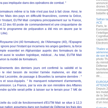
era pas impliquée dans des opérations de combat. "
annoncé l
drones S
croissan
mateurs même si la liste n'est pas tout à fait close. Ainsi, le
bataille q
r. Mais des pays en difficulté financières, comme la Grèce,
Safran la
our l'instant, EUTM Mali comptera principalement sur la France,
ACE
ont 22 des 60 poste de commandement et une cinquantaine de
Paris, le
nt le programme de préparation a été mis en œuvre par le
Eurosato
l’intelli
ille).
Cognitive
capacité
 Royaume-Uni (40 formateurs), de l'Allemagne (40), l'Espagne
Electroni
 ignore pour l'instant qui incarnera les anges gardiens, la force
Thales v
xemple essentiel en Afghanistan auprès des formateurs de la
aérienne 
 aussi le soutien logistique, médical... Au total, EUTM Mali
de son te
photo Th
iron la moitié de formateurs.
du minist
Défense 
vénements des derniers jours ont confirmé la validité et la
fournitu
é le réel besoin de recréer l'armée malienne, en état de
aérienne
de...
ral Lecointre, de passage à Bruxelles la semaine dernière : "
és et sous-équipés. " Ils manquent notamment d'armements,
EUROSAT
mission. La France, par la voix de son ministère des Affaires
ATTEND
Depuis 2
ndre qu'elle serait prête à laisser sur le terrain pour 7 M€ de
les muta
de la Sé
accélérat
d’un nouv
ficielle du coût de fonctionnement d'EUTM Mali se situe à 12,3
que nation assumera dans son budget de Défense les frais des