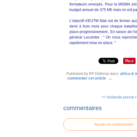
formateurs envoyés. Pour la MISMA (mis
budget annuel de 375 M€ mais on est pa
L'objectif d'EUTM Mali est de former qu
demi à trois mois pour chaque bataillon
place progressivement.. En raison de l'o
général Lecointre : " On nous reproche 
rapidement mise en place. "
Published by RP Defense
dans
africa &
commenter cet article
…
<< Hollande presse l'
commentaires
Ajouter un commentaire