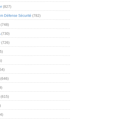
er
(827)
m Défense Sécurité
(782)
(748)
A
(730)
y
(726)
5)
5)
54)
(646)
9)
(615)
)
4)