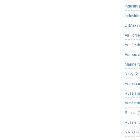
Industry
Industrie
USA
(37
Air Force
Armée de
Europe 
Marine N
Navy
(21
Aerospa
Russia 
Armée de 
Russia
(
Russie
(
NATO - 