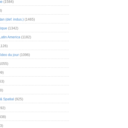
me
(1584)
3)
an (def. indus.)
(1465)
tique
(1342)
Latin America
(1182)
1126)
Video du jour
(1096)
1055)
9)
63)
0)
& Spatial
(925)
92)
838)
3)