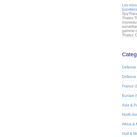
Les miss
boostées
Spy’Rang
Thales T
nouveau 
surveilla
gamme de
Thales. D
Categ
Défense
Defence
France
(
Europe
(
Asia & Pa
North Am
Africa &
Gulf & M