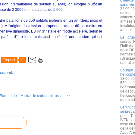
Collecte 
sion internationale de soutien au Mali), on évoque plutôt un
sang vers
22.06.20
ssé de 3 300 hommes à plus de 5 000...
nationale
collecte
atre bataillons de 650 soldats maliens en un an (deux mois et
armées s
Invalide
). A l'origine, la mission européenne aurait dû se mettre en
annuel,..
ffensive djihadiste, EUTM s'installe en mode accéléré, selon le
parfois d'être lents mais c'est en réalité une mission qui est
Le Forum
source: 
l’initiat
de la DC
l’Armée 
(Structur
Repost
0
opération
Bourget 
 maghreb
hélicopt
18.06.20
53ème éd
l’Aérona
de découv
hélicopt
Europe de...
Mistral: le carburant russe... >>
du minist
Le futur
se prépa
photo Th
IVEN, la 
mise en r
de la dé
Avec IVEN