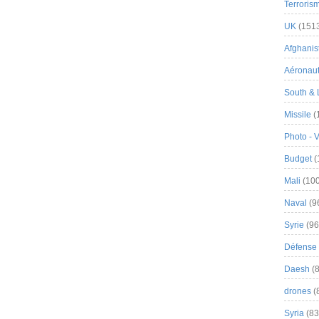
Terroris
UK
(151
Afghanist
Aéronau
South & 
Missile
(
Photo - 
Budget
(
Mali
(100
Naval
(9
Syrie
(96
Défense 
Daesh
(8
drones
(
Syria
(83