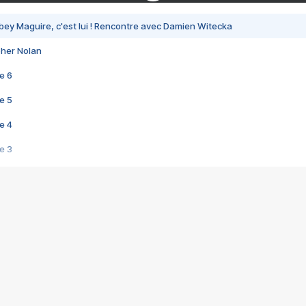
bey Maguire, c'est lui ! Rencontre avec Damien Witecka
pher Nolan
e 6
e 5
e 4
e 3
s créatrices de la VF !
e 2
e 1
e Mektoub My Love arrive enfin ! Rencontre avec Shaïn Boumedine et Sal
i : après Toni en famille
elle réalise le bouleversant Dites lui que je l'aime