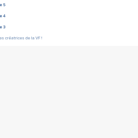
e 5
e 4
e 3
s créatrices de la VF !
e 2
e 1
e Mektoub My Love arrive enfin ! Rencontre avec Shaïn Boumedine et Sal
i : après Toni en famille
elle réalise le bouleversant Dites lui que je l'aime
ais ! Rencontre autour de Vie privée de Rebecca Zlotowski
 de Marguerite, Grave... Rencontre avec Ella Rumpf
 Les Rêveurs, un film intime sur la santé mentale
a avec un film sur le mouvement des Gilets jaunes