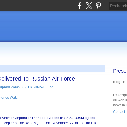
Prése
elivered To Russian Air Force
Blog
: R
Descrip
efence Watch
du web i
news in 
Contact
 Aircraft Corporation) handed over the first 2 Su-30SM fighters
y-acceptance act was signed on November 22 at the Irkutsk