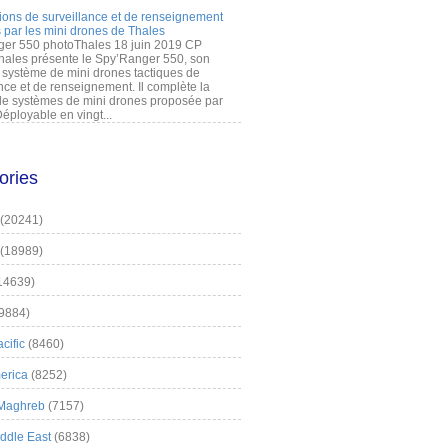
ions de surveillance et de renseignement
 par les mini drones de Thales
er 550 photoThales 18 juin 2019 CP
hales présente le Spy’Ranger 550, son
système de mini drones tactiques de
nce et de renseignement. Il complète la
 systèmes de mini drones proposée par
éployable en vingt...
ories
(20241)
(18989)
14639)
9884)
cific
(8460)
erica
(8252)
 Maghreb
(7157)
iddle East
(6838)