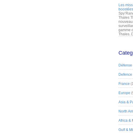
Les miss
boostées
Spy’Rang
Thales T
nouveau 
surveilla
gamme de
Thales. D
Categ
Défense
Defence
France
(
Europe
(
Asia & Pa
North Am
Africa &
Gulf & M