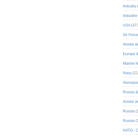
Industry
Industrie
USA
(37
Air Force
Armée de
Europe 
Marine N
Navy
(21
Aerospa
Russia 
Armée de 
Russia
(
Russie
(
NATO - 