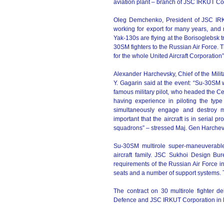
aviation plant – branch of JSC IRKUT Co
Oleg Demchenko, President of JSC IRK
working for export for many years, and n
Yak-130s are flying at the Borisoglebsk t
30SM fighters to the Russian Air Force. T
for the whole United Aircraft Corporation”
Alexander Harchevsky, Chief of the Mili
Y. Gagarin said at the event: “Su-30SM w
famous military pilot, who headed the Cen
having experience in piloting the typ
simultaneously engage and destroy mul
important that the aircraft is in serial p
squadrons” – stressed Maj. Gen Harchev
Su-30SM multirole super-maneuverable
aircraft family. JSC Sukhoi Design Bur
requirements of the Russian Air Force in
seats and a number of support systems.
The contract on 30 multirole fighter 
Defence and JSC IRKUT Corporation in