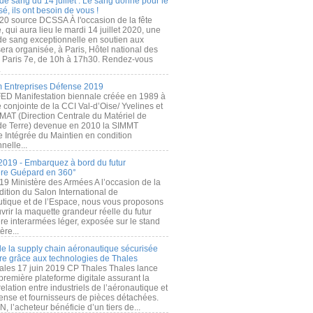
de sang du 14 juillet : Le sang donné pour le
é, ils ont besoin de vous !
20 source DCSSA À l'occasion de la fête
, qui aura lieu le mardi 14 juillet 2020, une
 de sang exceptionnelle en soutien aux
era organisée, à Paris, Hôtel national des
s Paris 7e, de 10h à 17h30. Rendez-vous
.
 Entreprises Défense 2019
FED Manifestation biennale créée en 1989 à
ive conjointe de la CCI Val-d’Oise/ Yvelines et
MAT (Direction Centrale du Matériel de
de Terre) devenue en 2010 la SIMMT
e Intégrée du Maintien en condition
nelle...
2019 - Embarquez à bord du futur
ère Guépard en 360°
19 Ministère des Armées A l’occasion de la
ition du Salon International de
utique et de l’Espace, nous vous proposons
rir la maquette grandeur réelle du futur
ère interarmées léger, exposée sur le stand
ère...
 de la supply chain aéronautique sécurisée
re grâce aux technologies de Thales
ales 17 juin 2019 CP Thales Thales lance
première plateforme digitale assurant la
elation entre industriels de l’aéronautique et
fense et fournisseurs de pièces détachées.
, l’acheteur bénéficie d’un tiers de...