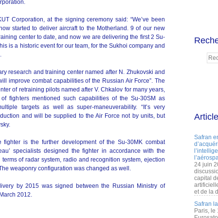
rporation.
UT Corporation, at the signing ceremony said: “We’ve been
ow started to deliver aircraft to the Motherland. 9 of our new
raining center to date, and now we are delivering the first 2 Su-
Reche
his is a historic event for our team, for the Sukhoi company and
.
tary research and training center named after N. Zhukovski and
ill improve combat capabilities of the Russian Air Force”. The
ter of retraining pilots named after V. Chkalov for many years,
e of fighters mentioned such capabilities of the Su-30SM as
tiple targets as well as super-maneuverability. “It’s very
Articl
roduction and will be supplied to the Air Force not by units, but
sky.
Safran e
 fighter is the further development of the Su-30MK combat
d’acquéri
eau’ specialists designed the fighter in accordance with the
l’intelli
l’aérospa
 terms of radar system, radio and recognition system, ejection
24 juin 
 The weaponry configuration was changed as well.
discussi
capital d
artificie
delivery by 2015 was signed between the Russian Ministry of
et de la 
 March 2012.
Safran l
Paris, le
Eurosato