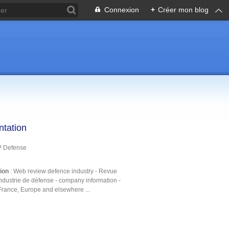
Connexion
+
Créer mon blog
ntation
P Defense
tion
: Web review defence industry - Revue
ndustrie de défense - company information -
France, Europe and elsewhere ...