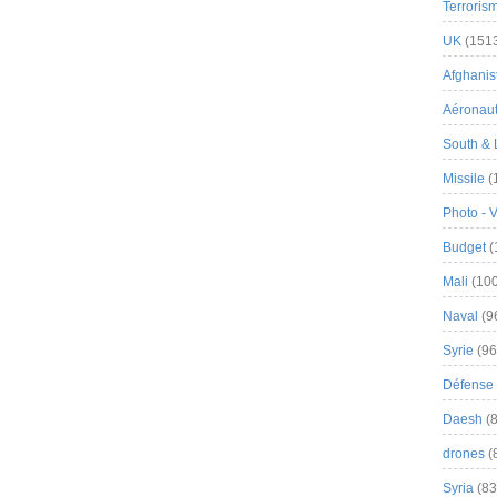
Terroris
UK
(151
Afghanist
Aéronau
South & 
Missile
(
Photo - 
Budget
(
Mali
(100
Naval
(9
Syrie
(96
Défense 
Daesh
(8
drones
(
Syria
(83