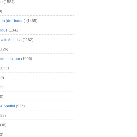
me
(1584)
3)
an (def. indus.)
(1465)
tique
(1342)
Latin America
(1182)
1126)
Video du jour
(1096)
1055)
9)
63)
0)
& Spatial
(925)
92)
838)
3)