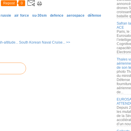
Repost
0
annoncé l
drones S
croissan
russie
air force
su-30sm
defence
aerospace
défense
bataille q
Safran la
ACE
Paris, le
Eurosato
l’intelli
-altitude...
South Korean Naval Cruise... >>
Cognitive
capacité
Electroni
Thales v
aérienne 
de son te
photo Th
du minist
Défense 
fournitu
aérienne
de...
EUROSAT
ATTEND
Depuis 2
les muta
de la Sé
accélérat
d’un nouv