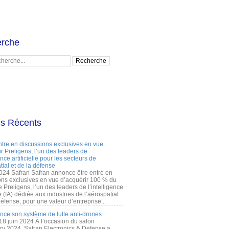
rche
es Récents
ntre en discussions exclusives en vue
r Preligens, l’un des leaders de
gence artificielle pour les secteurs de
tial et de la défense
2024 Safran Safran annonce être entré en
ons exclusives en vue d’acquérir 100 % du
e Preligens, l’un des leaders de l’intelligence
lle (IA) dédiée aux industries de l’aérospatial
défense, pour une valeur d’entreprise...
ance son système de lutte anti-drones
 18 juin 2024 À l’occasion du salon
ry 2024, Safran Electronics & Defense a