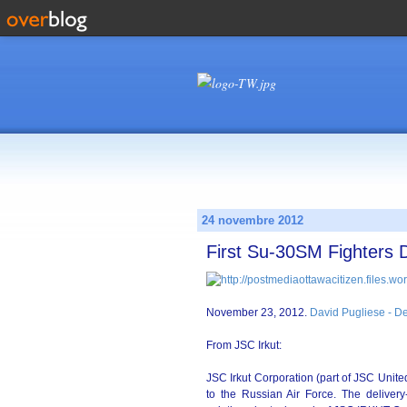
24 novembre 2012
First Su-30SM Fighters D
November 23, 2012.
David Pugliese - D
From JSC Irkut:
JSC Irkut Corporation (part of JSC United
to the Russian Air Force. The deliver