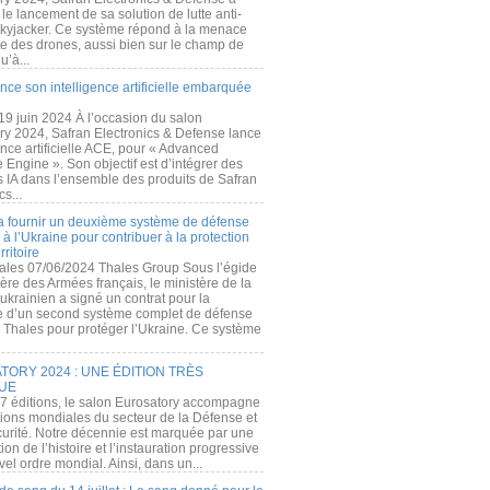
e lancement de sa solution de lutte anti-
kyjacker. Ce système répond à la menace
te des drones, aussi bien sur le champ de
u’à...
nce son intelligence artificielle embarquée
 19 juin 2024 À l’occasion du salon
ry 2024, Safran Electronics & Defense lance
gence artificielle ACE, pour « Advanced
 Engine ». Son objectif est d’intégrer des
s IA dans l’ensemble des produits de Safran
cs...
a fournir un deuxième système de défense
à l’Ukraine pour contribuer à la protection
rritoire
ales 07/06/2024 Thales Group Sous l’égide
ère des Armées français, le ministère de la
ukrainien a signé un contrat pour la
re d’un second système complet de défense
 Thales pour protéger l’Ukraine. Ce système
ORY 2024 : UNE ÉDITION TRÈS
UE
7 éditions, le salon Eurosatory accompagne
tions mondiales du secteur de la Défense et
curité. Notre décennie est marquée par une
ion de l’histoire et l’instauration progressive
el ordre mondial. Ainsi, dans un...