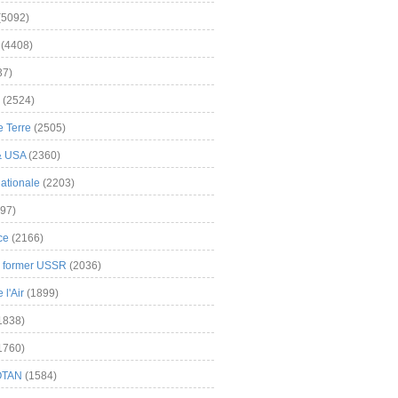
(5092)
(4408)
37)
(2524)
 Terre
(2505)
& USA
(2360)
ationale
(2203)
97)
ce
(2166)
& former USSR
(2036)
l'Air
(1899)
1838)
1760)
OTAN
(1584)