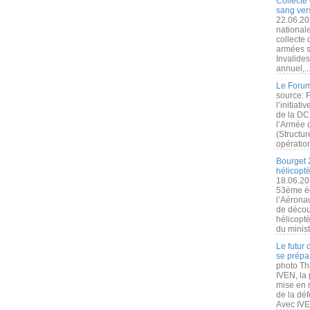
Collecte 
sang vers
22.06.20
nationale
collecte
armées s
Invalide
annuel,..
Le Forum
source: 
l’initiat
de la DC
l’Armée 
(Structur
opération
Bourget 
hélicopt
18.06.20
53ème éd
l’Aérona
de découv
hélicopt
du minist
Le futur
se prépa
photo Th
IVEN, la 
mise en r
de la dé
Avec IVEN