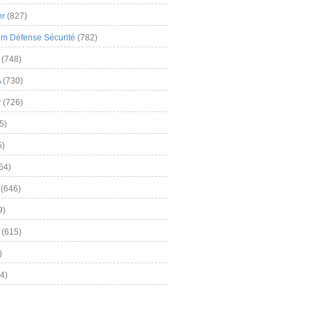
er
(827)
m Défense Sécurité
(782)
(748)
A
(730)
y
(726)
5)
5)
54)
(646)
9)
(615)
)
4)