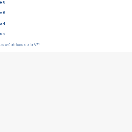
e 6
e 5
e 4
e 3
s créatrices de la VF !
e 2
e 1
e Mektoub My Love arrive enfin ! Rencontre avec Shaïn Boumedine et Sal
i : après Toni en famille
elle réalise le bouleversant Dites lui que je l'aime
ais ! Rencontre autour de Vie privée de Rebecca Zlotowski
 de Marguerite, Grave... Rencontre avec Ella Rumpf
 Les Rêveurs, un film intime sur la santé mentale