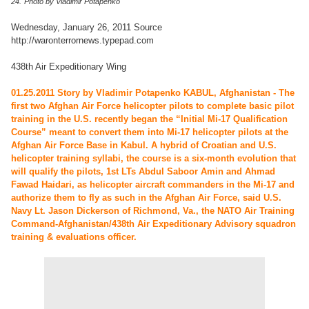
24.
Photo by Vladimir Potapenko
Wednesday, January 26, 2011 Source
http://waronterrornews.typepad.com
438th Air Expeditionary Wing
01.25.2011 Story by Vladimir Potapenko KABUL, Afghanistan - The
first two Afghan Air Force helicopter pilots to complete basic pilot
training in the U.S. recently began the “Initial Mi-17 Qualification
Course” meant to convert them into Mi-17 helicopter pilots at the
Afghan Air Force Base in Kabul. A hybrid of Croatian and U.S.
helicopter training syllabi, the course is a six-month evolution that
will qualify the pilots, 1st LTs Abdul Saboor Amin and Ahmad
Fawad Haidari, as helicopter aircraft commanders in the Mi-17 and
authorize them to fly as such in the Afghan Air Force, said U.S.
Navy Lt. Jason Dickerson of Richmond, Va., the NATO Air Training
Command-Afghanistan/438th Air Expeditionary Advisory squadron
training & evaluations officer.