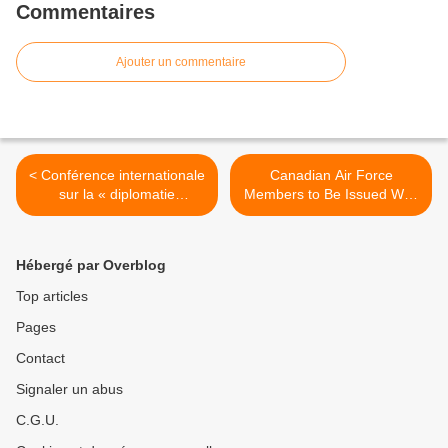
Commentaires
Ajouter un commentaire
< Conférence internationale
Canadian Air Force
sur la « diplomatie
Members to Be Issued With
humanitaire et la gestion
Ballistic Eyewear From
des crises internationales »
Revision >
Hébergé par Overblog
Top articles
Pages
Contact
Signaler un abus
C.G.U.