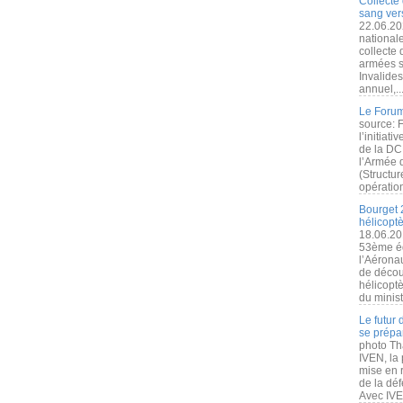
Collecte 
sang vers
22.06.20
nationale
collecte
armées s
Invalide
annuel,..
Le Forum
source: 
l’initiat
de la DC
l’Armée 
(Structur
opération
Bourget 
hélicopt
18.06.20
53ème éd
l’Aérona
de découv
hélicopt
du minist
Le futur
se prépa
photo Th
IVEN, la 
mise en r
de la dé
Avec IVEN