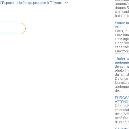
l’Espace...
Hu Jintao propose à Taïwan... >>
annoncé l
drones S
croissan
bataille q
Safran la
ACE
Paris, le
Eurosato
l’intelli
Cognitive
capacité
Electroni
Thales v
aérienne 
de son te
photo Th
du minist
Défense 
fournitu
aérienne
de...
EUROSAT
ATTEND
Depuis 2
les muta
de la Sé
accélérat
d’un nouv