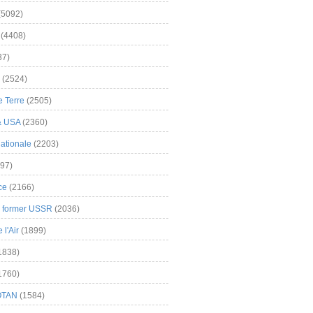
(5092)
(4408)
37)
(2524)
 Terre
(2505)
& USA
(2360)
ationale
(2203)
97)
ce
(2166)
& former USSR
(2036)
l'Air
(1899)
1838)
1760)
OTAN
(1584)