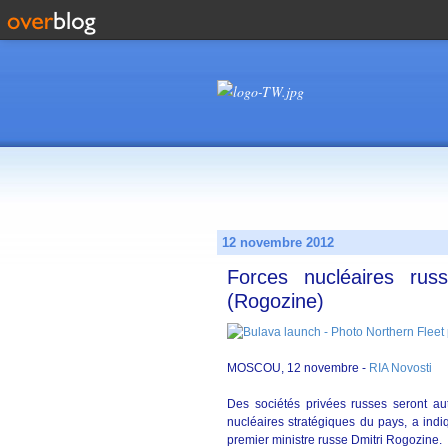
12 novembre 2012
Forces nucléaires russ
(Rogozine)
MOSCOU, 12 novembre -
RIA Novosti
Des sociétés privées russes seront aut
nucléaires stratégiques du pays, a indi
premier ministre russe Dmitri Rogozine.