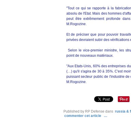
"Tout ce qui se rapporte à la fabricati
absolu de l'Etat. Mais des hommes d'affa
peut être extrêmement profonde dans 
M.Rogozine.
Et de préciser que pour pouvoir travail
privées devraient subir des vérifications 
Selon le vice-premier ministre, les str
point de nouveaux matériaux.
"Aux Etats-Unis, 60% des entreprises du 
(…) qu'il s'agira de 30 à 35%. C'est moi
puissant secteur public de l'industrie d
M.Rogozine.
Published by RP Defense
dans
russia & 
commenter cet article
…