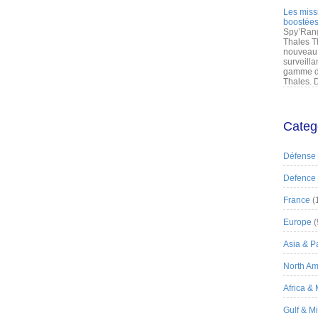
Les miss
boostées
Spy’Rang
Thales T
nouveau 
surveilla
gamme de
Thales. D
Categ
Défense
Defence
France
(
Europe
(
Asia & Pa
North Am
Africa &
Gulf & M