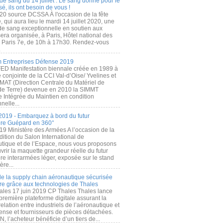
de sang du 14 juillet : Le sang donné pour le
é, ils ont besoin de vous !
20 source DCSSA À l'occasion de la fête
, qui aura lieu le mardi 14 juillet 2020, une
 de sang exceptionnelle en soutien aux
era organisée, à Paris, Hôtel national des
s Paris 7e, de 10h à 17h30. Rendez-vous
.
 Entreprises Défense 2019
FED Manifestation biennale créée en 1989 à
ive conjointe de la CCI Val-d’Oise/ Yvelines et
MAT (Direction Centrale du Matériel de
de Terre) devenue en 2010 la SIMMT
e Intégrée du Maintien en condition
nelle...
2019 - Embarquez à bord du futur
ère Guépard en 360°
19 Ministère des Armées A l’occasion de la
ition du Salon International de
utique et de l’Espace, nous vous proposons
rir la maquette grandeur réelle du futur
ère interarmées léger, exposée sur le stand
ère...
 de la supply chain aéronautique sécurisée
re grâce aux technologies de Thales
ales 17 juin 2019 CP Thales Thales lance
première plateforme digitale assurant la
elation entre industriels de l’aéronautique et
fense et fournisseurs de pièces détachées.
, l’acheteur bénéficie d’un tiers de...