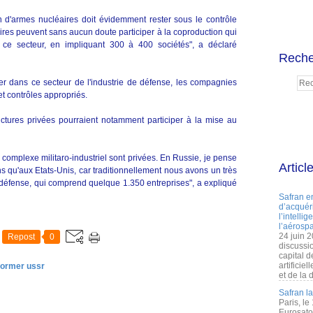
on d'armes nucléaires doit évidemment rester sous le contrôle
ires peuvent sans aucun doute participer à la coproduction qui
ce secteur, en impliquant 300 à 400 sociétés", a déclaré
Reche
ler dans ce secteur de l'industrie de défense, les compagnies
et contrôles appropriés.
uctures privées pourraient notamment participer à la mise au
complexe militaro-industriel sont privées. En Russie, je pense
Articl
ns qu'aux Etats-Unis, car traditionnellement nous avons un très
e défense, qui comprend quelque 1.350 entreprises", a expliqué
Safran e
d’acquéri
l’intelli
l’aérospa
24 juin 
Repost
0
discussi
capital d
artificie
former ussr
et de la 
Safran l
Paris, le
Eurosato