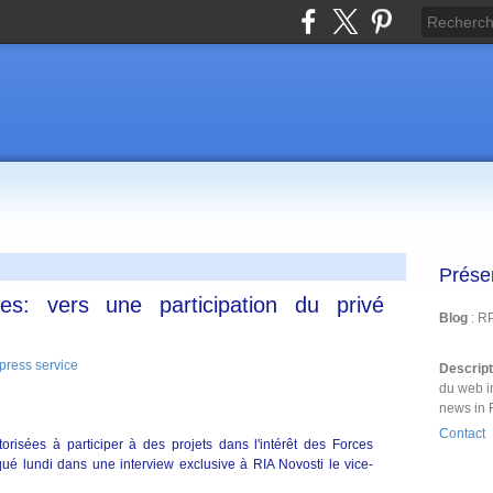
Prése
es: vers une participation du privé
Blog
: R
Descrip
du web i
news in 
Contact
orisées à participer à des projets dans l'intérêt des Forces
qué lundi dans une interview exclusive à RIA Novosti le vice-