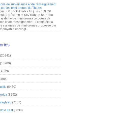
ions de surveillance et de renseignement
 par les mini drones de Thales
er 550 photoThales 18 juin 2019 CP
hales présente le Spy’Ranger 550, son
système de mini drones tactiques de
nce et de renseignement. Il complète la
 systèmes de mini drones proposée par
éployable en vingt...
ories
(20241)
(18989)
14639)
9884)
cific
(8460)
erica
(8252)
 Maghreb
(7157)
iddle East
(6838)