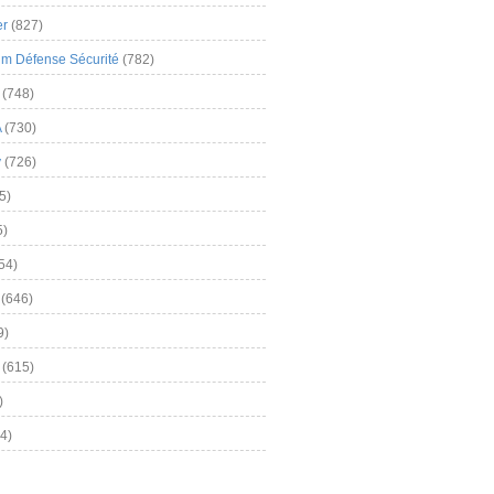
er
(827)
m Défense Sécurité
(782)
(748)
A
(730)
y
(726)
5)
5)
54)
(646)
9)
(615)
)
4)