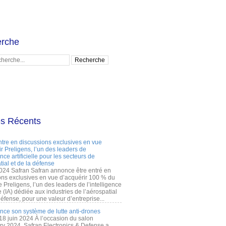
rche
es Récents
ntre en discussions exclusives en vue
r Preligens, l’un des leaders de
gence artificielle pour les secteurs de
tial et de la défense
2024 Safran Safran annonce être entré en
ons exclusives en vue d’acquérir 100 % du
e Preligens, l’un des leaders de l’intelligence
lle (IA) dédiée aux industries de l’aérospatial
défense, pour une valeur d’entreprise...
ance son système de lutte anti-drones
 18 juin 2024 À l’occasion du salon
ry 2024, Safran Electronics & Defense a