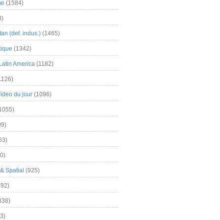
me
(1584)
3)
an (def. indus.)
(1465)
tique
(1342)
Latin America
(1182)
1126)
Video du jour
(1096)
1055)
9)
63)
0)
& Spatial
(925)
92)
838)
3)