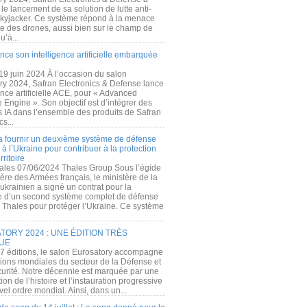
e lancement de sa solution de lutte anti-
kyjacker. Ce système répond à la menace
te des drones, aussi bien sur le champ de
u’à...
nce son intelligence artificielle embarquée
 19 juin 2024 À l’occasion du salon
ry 2024, Safran Electronics & Defense lance
gence artificielle ACE, pour « Advanced
 Engine ». Son objectif est d’intégrer des
s IA dans l’ensemble des produits de Safran
cs...
a fournir un deuxième système de défense
à l’Ukraine pour contribuer à la protection
rritoire
ales 07/06/2024 Thales Group Sous l’égide
ère des Armées français, le ministère de la
ukrainien a signé un contrat pour la
re d’un second système complet de défense
 Thales pour protéger l’Ukraine. Ce système
ORY 2024 : UNE ÉDITION TRÈS
UE
7 éditions, le salon Eurosatory accompagne
tions mondiales du secteur de la Défense et
curité. Notre décennie est marquée par une
ion de l’histoire et l’instauration progressive
el ordre mondial. Ainsi, dans un...