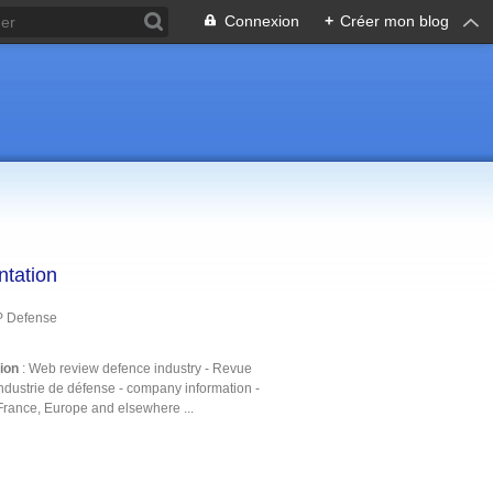
Connexion
+
Créer mon blog
ntation
P Defense
tion
: Web review defence industry - Revue
ndustrie de défense - company information -
France, Europe and elsewhere ...