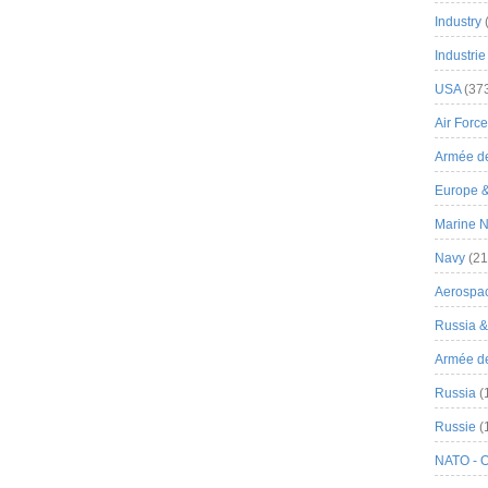
Industry
Industrie
USA
(37
Air Force
Armée de
Europe 
Marine N
Navy
(21
Aerospa
Russia 
Armée de 
Russia
(
Russie
(
NATO - 