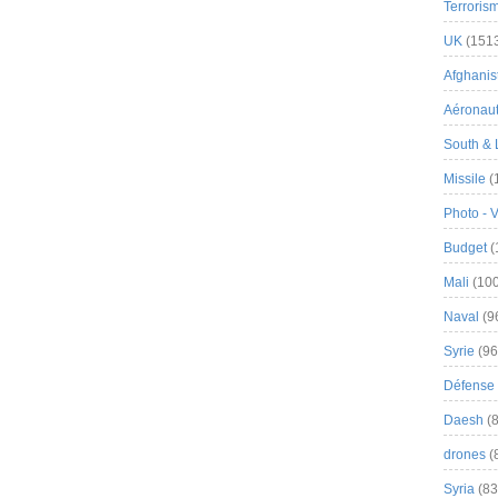
Terroris
UK
(151
Afghanist
Aéronau
South & 
Missile
(
Photo - 
Budget
(
Mali
(100
Naval
(9
Syrie
(96
Défense 
Daesh
(8
drones
(
Syria
(83