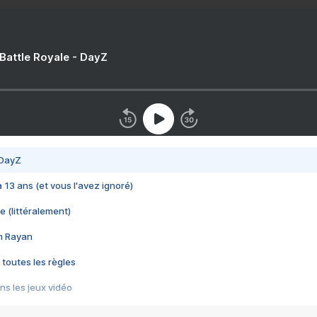
 Battle Royale - DayZ
 DayZ
 a 13 ans (et vous l'avez ignoré)
e (littéralement)
im Rayan
 toutes les règles
s les jeux vidéo
us choquant de Rockstar ? - Le scandale BULLY