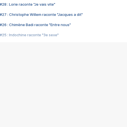
28 : Lorie raconte "Je vais vite"
#27 : Christophe Willem raconte "Jacques a dit"
#26 : Chimène Badi raconte "Entre nous"
#25 : Indochine raconte "3e sexe"
#24 : Zaho raconte "C'est chelou"
#23 : Patrick Bruel raconte "Au café des délices"
#22 : Kyo raconte "Le chemin"
#21 : Nolwenn Leroy raconte "Cassé"
#20 : Patrick Hernandez raconte "Born to be alive"
#19 : Lorie raconte "Près de moi"
#18 : Michael Jones raconte "A nos actes manqués" (avec Jean-Jacque
#17 : Khaled raconte "Aïcha"
#16 : Corneille raconte "Parce qu'on vient de loin"