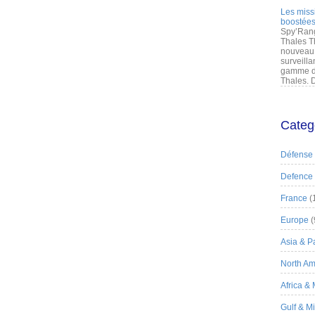
Les miss
boostées
Spy’Rang
Thales T
nouveau 
surveilla
gamme de
Thales. D
Categ
Défense
Defence
France
(
Europe
(
Asia & Pa
North Am
Africa &
Gulf & M