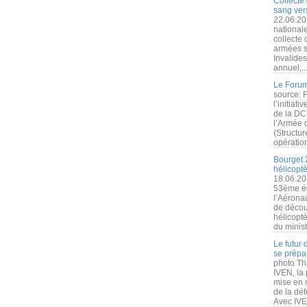
Collecte 
sang vers
22.06.20
nationale
collecte
armées s
Invalide
annuel,..
Le Forum
source: 
l’initiat
de la DC
l’Armée 
(Structur
opération
Bourget 
hélicopt
18.06.20
53ème éd
l’Aérona
de découv
hélicopt
du minist
Le futur
se prépa
photo Th
IVEN, la 
mise en r
de la dé
Avec IVEN