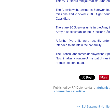
Thierry Burkhard told journalists June 28
The Army is withdrawing its Sperwer flee
missions and clocked 2,100 flight hou
Cassidian.
There are 30 Sperwer units in the Army 
Army, a spokesman for the Direction Gén
A further five units were recently ord
intended to maintain the capability.
The French land forces deployed the Sperw
Nov. 9, after a routine Army patrol ran
French soldiers dead.
Published by RP Defense
dans
afghanista
commenter cet article
…
<< EU Statement - United