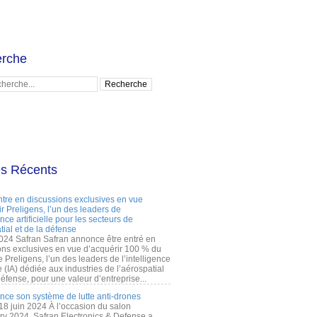
rche
es Récents
ntre en discussions exclusives en vue
r Preligens, l’un des leaders de
gence artificielle pour les secteurs de
tial et de la défense
2024 Safran Safran annonce être entré en
ons exclusives en vue d’acquérir 100 % du
e Preligens, l’un des leaders de l’intelligence
lle (IA) dédiée aux industries de l’aérospatial
défense, pour une valeur d’entreprise...
ance son système de lutte anti-drones
 18 juin 2024 À l’occasion du salon
ry 2024, Safran Electronics & Defense a