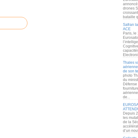
annoncé l
drones S
croissan
bataille q
Safran la
ACE
Paris, le
Eurosato
l’intelli
Cognitive
capacité
Electroni
Thales v
aérienne 
de son te
photo Th
du minist
Défense 
fournitu
aérienne
de...
EUROSAT
ATTEND
Depuis 2
les muta
de la Sé
accélérat
d’un nouv