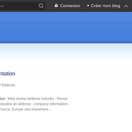
Connexion
+
Créer mon blog
ntation
P Defense
tion
: Web review defence industry - Revue
ndustrie de défense - company information -
France, Europe and elsewhere ...