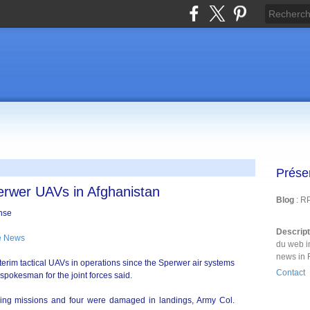
Prése
erwer UAVs in Afghanistan
Blog
: R
Descrip
e News
du web i
news in 
erim tactical UAVs in operations since the Sperwer air systems
Contact
spokesman for the joint forces said.
during missions and four were damaged in landings, Army Col.