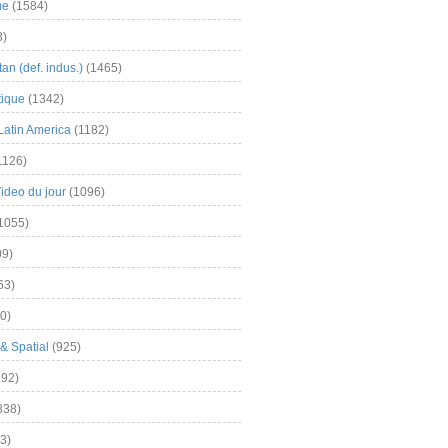
me
(1584)
3)
an (def. indus.)
(1465)
tique
(1342)
Latin America
(1182)
1126)
Video du jour
(1096)
1055)
9)
63)
0)
& Spatial
(925)
92)
838)
3)