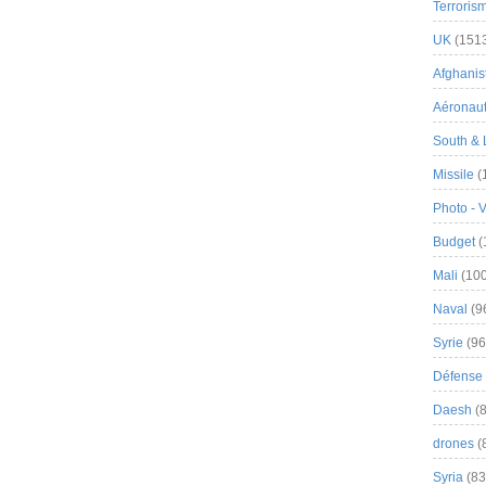
Terroris
UK
(151
Afghanist
Aéronau
South & 
Missile
(
Photo - 
Budget
(
Mali
(100
Naval
(9
Syrie
(96
Défense 
Daesh
(8
drones
(
Syria
(83