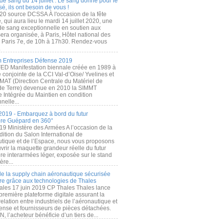
de sang du 14 juillet : Le sang donné pour le
é, ils ont besoin de vous !
20 source DCSSA À l'occasion de la fête
, qui aura lieu le mardi 14 juillet 2020, une
 de sang exceptionnelle en soutien aux
era organisée, à Paris, Hôtel national des
s Paris 7e, de 10h à 17h30. Rendez-vous
.
 Entreprises Défense 2019
FED Manifestation biennale créée en 1989 à
ive conjointe de la CCI Val-d’Oise/ Yvelines et
MAT (Direction Centrale du Matériel de
de Terre) devenue en 2010 la SIMMT
e Intégrée du Maintien en condition
nelle...
2019 - Embarquez à bord du futur
ère Guépard en 360°
19 Ministère des Armées A l’occasion de la
ition du Salon International de
utique et de l’Espace, nous vous proposons
rir la maquette grandeur réelle du futur
ère interarmées léger, exposée sur le stand
ère...
 de la supply chain aéronautique sécurisée
re grâce aux technologies de Thales
ales 17 juin 2019 CP Thales Thales lance
première plateforme digitale assurant la
elation entre industriels de l’aéronautique et
fense et fournisseurs de pièces détachées.
, l’acheteur bénéficie d’un tiers de...