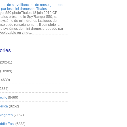
ions de surveillance et de renseignement
 par les mini drones de Thales
er 550 photoThales 18 juin 2019 CP
hales présente le Spy’Ranger 550, son
système de mini drones tactiques de
nce et de renseignement. Il complète la
 systèmes de mini drones proposée par
éployable en vingt...
ories
(20241)
(18989)
14639)
9884)
cific
(8460)
erica
(8252)
 Maghreb
(7157)
iddle East
(6838)