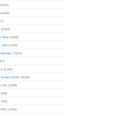
(5092)
(4408)
37)
(2524)
 Terre
(2505)
& USA
(2360)
ationale
(2203)
97)
ce
(2166)
& former USSR
(2036)
l'Air
(1899)
1838)
1760)
OTAN
(1584)