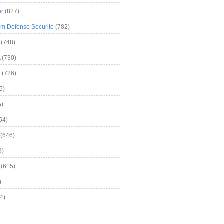
er
(827)
m Défense Sécurité
(782)
(748)
A
(730)
y
(726)
5)
5)
54)
(646)
9)
(615)
)
4)