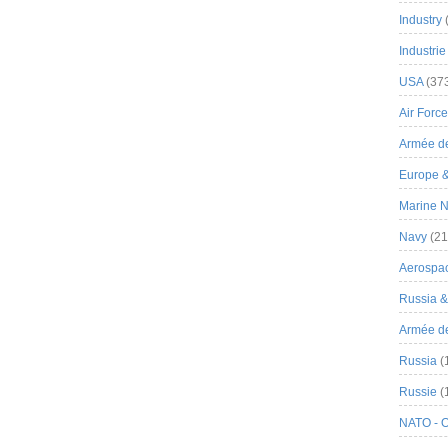
Industry
Industrie
USA
(37
Air Force
Armée de
Europe 
Marine N
Navy
(21
Aerospa
Russia 
Armée de 
Russia
(
Russie
(
NATO - 