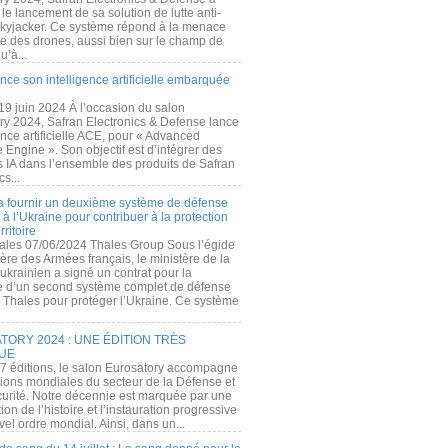
e lancement de sa solution de lutte anti-
kyjacker. Ce système répond à la menace
te des drones, aussi bien sur le champ de
u’à...
nce son intelligence artificielle embarquée
 19 juin 2024 À l’occasion du salon
ry 2024, Safran Electronics & Defense lance
gence artificielle ACE, pour « Advanced
 Engine ». Son objectif est d’intégrer des
s IA dans l’ensemble des produits de Safran
cs...
a fournir un deuxième système de défense
à l’Ukraine pour contribuer à la protection
rritoire
ales 07/06/2024 Thales Group Sous l’égide
ère des Armées français, le ministère de la
ukrainien a signé un contrat pour la
re d’un second système complet de défense
 Thales pour protéger l’Ukraine. Ce système
ORY 2024 : UNE ÉDITION TRÈS
UE
7 éditions, le salon Eurosatory accompagne
tions mondiales du secteur de la Défense et
curité. Notre décennie est marquée par une
ion de l’histoire et l’instauration progressive
el ordre mondial. Ainsi, dans un...