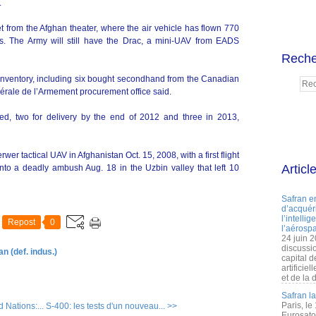
.
t from the Afghan theater, where the air vehicle has flown 770
rs. The Army will still have the Drac, a mini-UAV from EADS
Reche
inventory, including six bought secondhand from the Canadian
érale de l’Armement procurement office said.
ered, two for delivery by the end of 2012 and three in 2013,
er tactical UAV in Afghanistan Oct. 15, 2008, with a first flight
Articl
 into a deadly ambush Aug. 18 in the Uzbin valley that left 10
Safran e
d’acquéri
l’intelli
Repost
0
l’aérospa
24 juin 
discussi
n (def. indus.)
capital d
artificie
et de la 
Safran l
Paris, le
 Nations:...
S-400: les tests d'un nouveau... >>
Eurosato