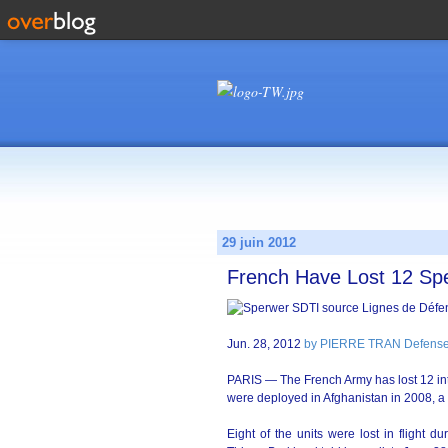
29 juin 2012
French Have Lost 12 Sp
Jun. 28, 2012
by PIERRE TRAN Defens
PARIS — The French Army has lost 12 int
were deployed in Afghanistan in 2008, a 
Eight of the units were lost in flight 