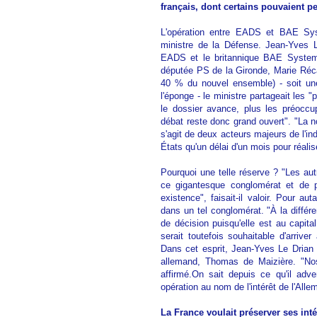
français, dont certains pouvaient pe
L'opération entre EADS et BAE Sys
ministre de la Défense. Jean-Yves L
EADS et le britannique BAE Systems.
députée PS de la Gironde, Marie Réca
40 % du nouvel ensemble) - soit un
l'éponge - le ministre partageait les 
le dossier avance, plus les préoccup
débat reste donc grand ouvert". "La no
s'agit de deux acteurs majeurs de l'ind
États qu'un délai d'un mois pour réalise
Pourquoi une telle réserve ? "Les aut
ce gigantesque conglomérat et de p
existence", faisait-il valoir. Pour au
dans un tel conglomérat. "À la différe
de décision puisqu'elle est au capita
serait toutefois souhaitable d'arriv
Dans cet esprit, Jean-Yves Le Drian a
allemand, Thomas de Maizière. "Nos 
affirmé.On sait depuis ce qu'il adv
opération au nom de l'intérêt de l'Alle
La France voulait préserver ses inté