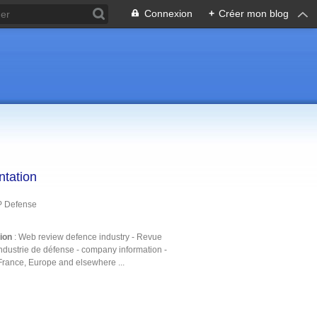
Connexion
+
Créer mon blog
ntation
P Defense
tion
: Web review defence industry - Revue
ndustrie de défense - company information -
France, Europe and elsewhere ...