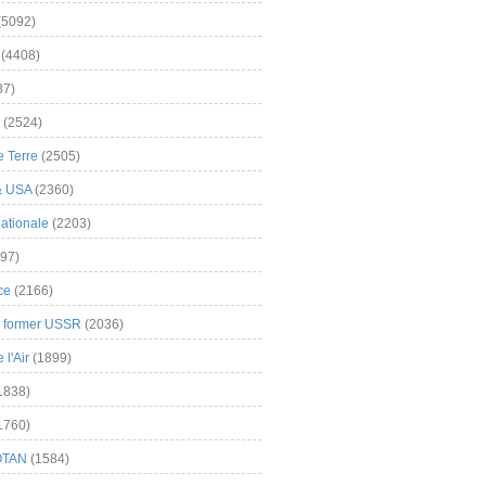
(5092)
(4408)
37)
(2524)
 Terre
(2505)
& USA
(2360)
ationale
(2203)
97)
ce
(2166)
& former USSR
(2036)
l'Air
(1899)
1838)
1760)
OTAN
(1584)