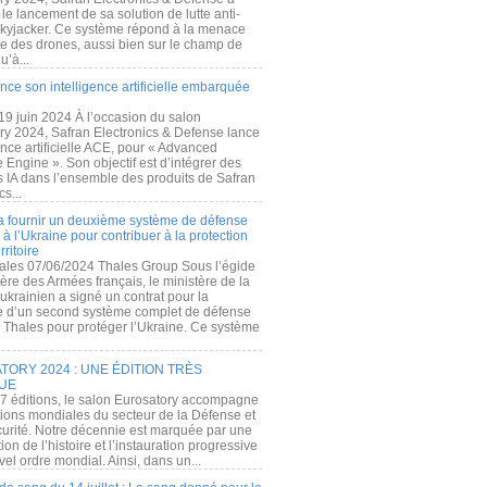
e lancement de sa solution de lutte anti-
kyjacker. Ce système répond à la menace
te des drones, aussi bien sur le champ de
u’à...
nce son intelligence artificielle embarquée
 19 juin 2024 À l’occasion du salon
ry 2024, Safran Electronics & Defense lance
gence artificielle ACE, pour « Advanced
 Engine ». Son objectif est d’intégrer des
s IA dans l’ensemble des produits de Safran
cs...
a fournir un deuxième système de défense
à l’Ukraine pour contribuer à la protection
rritoire
ales 07/06/2024 Thales Group Sous l’égide
ère des Armées français, le ministère de la
ukrainien a signé un contrat pour la
re d’un second système complet de défense
 Thales pour protéger l’Ukraine. Ce système
ORY 2024 : UNE ÉDITION TRÈS
UE
7 éditions, le salon Eurosatory accompagne
tions mondiales du secteur de la Défense et
curité. Notre décennie est marquée par une
ion de l’histoire et l’instauration progressive
el ordre mondial. Ainsi, dans un...