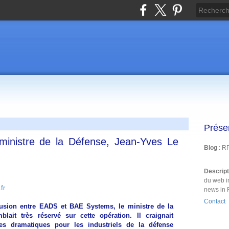
Prése
inistre de la Défense, Jean-Yves Le
Blog
: R
Descrip
du web i
fr
news in 
Contact
fusion entre EADS et BAE Systems, le ministre de la
lait très réservé sur cette opération. Il craignait
s dramatiques pour les industriels de la défense