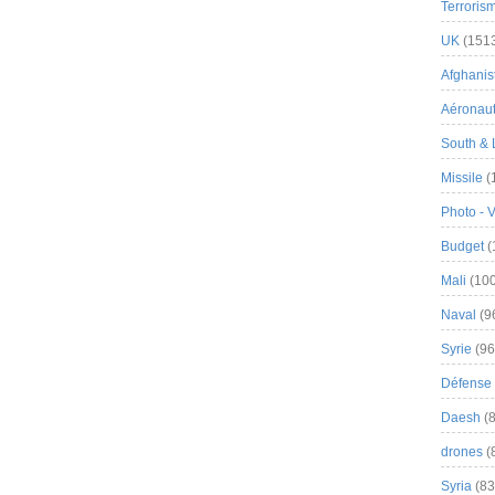
Terroris
UK
(151
Afghanist
Aéronau
South & 
Missile
(
Photo - 
Budget
(
Mali
(100
Naval
(9
Syrie
(96
Défense 
Daesh
(8
drones
(
Syria
(83