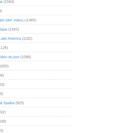
me
(1584)
3)
an (def. indus.)
(1465)
tique
(1342)
Latin America
(1182)
1126)
Video du jour
(1096)
1055)
9)
63)
0)
& Spatial
(925)
92)
838)
3)