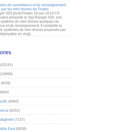
ions de surveillance et de renseignement
 par les mini drones de Thales
er 550 photoThales 18 juin 2019 CP
hales présente le Spy’Ranger 550, son
système de mini drones tactiques de
nce et de renseignement. Il complète la
 systèmes de mini drones proposée par
éployable en vingt...
ories
(20241)
(18989)
14639)
9884)
cific
(8460)
erica
(8252)
 Maghreb
(7157)
iddle East
(6838)