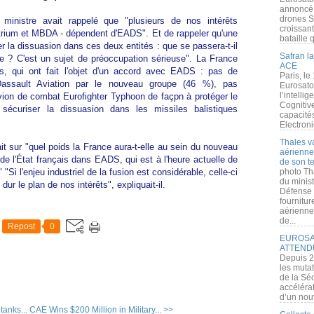
annoncé l
drones S
e ministre avait rappelé que "plusieurs de nos intérêts
croissan
trium et MBDA - dépendent d'EADS". Et de rappeler qu'une
bataille q
r la dissuasion dans ces deux entités : que se passera-t-il
Safran la
 ? C'est un sujet de préoccupation sérieuse". La France
ACE
s, qui ont fait l'objet d'un accord avec EADS : pas de
Paris, le
Dassault Aviation par le nouveau groupe (46 %), pas
Eurosato
l’intelli
avion de combat Eurofighter Typhoon de façpn à protéger le
Cognitive
sécuriser la dissuasion dans les missiles balistiques
capacité
Electroni
Thales v
it sur "quel poids la France aura-t-elle au sein du nouveau
aérienne 
de l'État français dans EADS, qui est à l'heure actuelle de
de son te
"Si l'enjeu industriel de la fusion est considérable, celle-ci
photo Th
du minist
r le plan de nos intérêts", expliquait-il.
Défense 
fournitu
aérienne
de...
Repost
0
EUROSAT
ATTEND
Depuis 2
les muta
de la Sé
accélérat
d’un nouv
tanks...
CAE Wins $200 Million in Military... >>