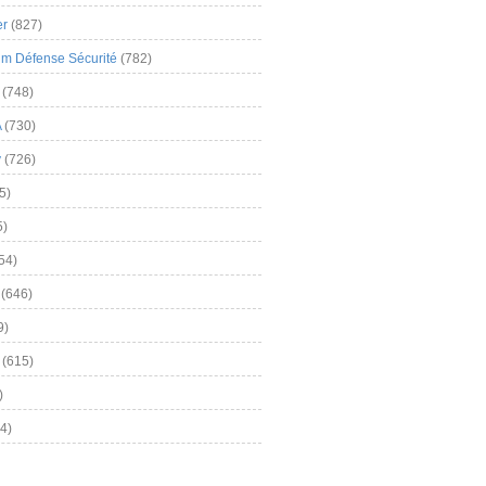
er
(827)
m Défense Sécurité
(782)
(748)
A
(730)
y
(726)
5)
5)
54)
(646)
9)
(615)
)
4)