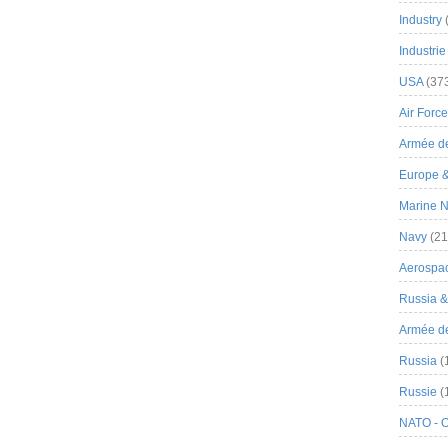
Industry
Industrie
USA
(37
Air Force
Armée de
Europe 
Marine N
Navy
(21
Aerospa
Russia 
Armée de 
Russia
(
Russie
(
NATO - 