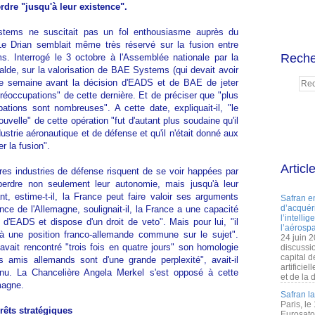
rdre "jusqu'à leur existence".
tems ne suscitait pas un fol enthousiasme auprès du
e Drian semblait même très réservé sur la fusion entre
Reche
 Interrogé le 3 octobre à l'Assemblée nationale par la
lde, sur la valorisation de BAE Systems (qui devait avoir
e semaine avant la décision d'EADS et de BAE de jeter
"préoccupations" de cette dernière. Et de préciser que "plus
ations sont nombreuses". A cette date, expliquait-il, "le
uvelle" de cette opération "fut d'autant plus soudaine qu'il
ustrie aéronautique et de défense et qu'il n'était donné aux
r la fusion".
Articl
res industries de défense risquent de se voir happées par
erdre non seulement leur autonomie, mais jusqu'à leur
tant, estime-t-il, la France peut faire valoir ses arguments
Safran e
d’acquéri
nce de l'Allemagne, soulignait-il, la France a une capacité
l’intelli
l d'EADS et dispose d'un droit de veto". Mais pour lui, "il
l’aérospa
er à une position franco-allemande commune sur le sujet".
24 juin 
vait rencontré "trois fois en quatre jours" son homologie
discussi
capital d
amis allemands sont d'une grande perplexité", avait-il
artificie
enu. La Chancelière Angela Merkel s'est opposé à cette
et de la 
magne.
Safran l
Paris, le
rêts stratégiques
Eurosato