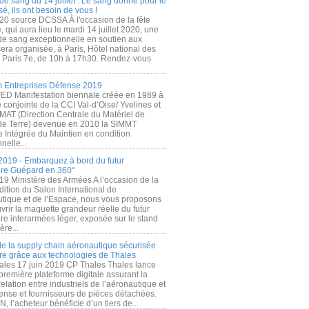
de sang du 14 juillet : Le sang donné pour le
é, ils ont besoin de vous !
20 source DCSSA À l'occasion de la fête
, qui aura lieu le mardi 14 juillet 2020, une
 de sang exceptionnelle en soutien aux
era organisée, à Paris, Hôtel national des
s Paris 7e, de 10h à 17h30. Rendez-vous
.
 Entreprises Défense 2019
FED Manifestation biennale créée en 1989 à
ive conjointe de la CCI Val-d’Oise/ Yvelines et
MAT (Direction Centrale du Matériel de
de Terre) devenue en 2010 la SIMMT
e Intégrée du Maintien en condition
nelle...
2019 - Embarquez à bord du futur
ère Guépard en 360°
19 Ministère des Armées A l’occasion de la
ition du Salon International de
utique et de l’Espace, nous vous proposons
rir la maquette grandeur réelle du futur
ère interarmées léger, exposée sur le stand
ère...
 de la supply chain aéronautique sécurisée
re grâce aux technologies de Thales
ales 17 juin 2019 CP Thales Thales lance
première plateforme digitale assurant la
elation entre industriels de l’aéronautique et
fense et fournisseurs de pièces détachées.
, l’acheteur bénéficie d’un tiers de...