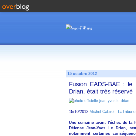
15 octobre 2012
Fusion EADS-BAE : le m
Drian, était très réservé
15/10/2012
Michel Cabirol - LaTribune.
Une semaine avant l'échec de la 
Défense Jean-Yves Le Drian, semb
notamment certaines conséquence