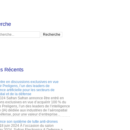
rche
es Récents
ntre en discussions exclusives en vue
r Preligens, l’un des leaders de
gence artificielle pour les secteurs de
tial et de la défense
2024 Safran Safran annonce être entré en
ons exclusives en vue d’acquérir 100 % du
e Preligens, l’un des leaders de l’intelligence
lle (IA) dédiée aux industries de l’aérospatial
défense, pour une valeur d’entreprise...
ance son système de lutte anti-drones
 18 juin 2024 À l’occasion du salon
ry 2024, Safran Electronics & Defense a