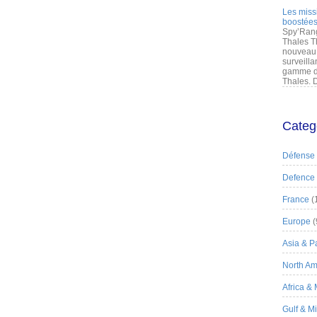
Les miss
boostées
Spy’Rang
Thales T
nouveau 
surveilla
gamme de
Thales. D
Categ
Défense
Defence
France
(
Europe
(
Asia & Pa
North Am
Africa &
Gulf & M