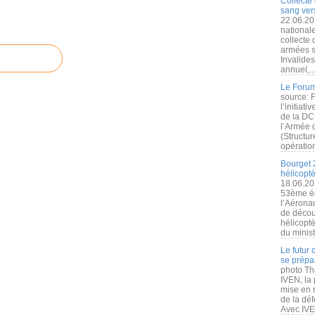
Collecte 
sang vers
22.06.20
nationale
collecte
armées s
Invalide
annuel,..
Le Forum
source: 
l’initiat
de la DC
l’Armée 
(Structur
opération
Bourget 
hélicopt
18.06.20
53ème éd
l’Aérona
de découv
hélicopt
du minist
Le futur
se prépa
photo Th
IVEN, la 
mise en r
de la dé
Avec IVEN