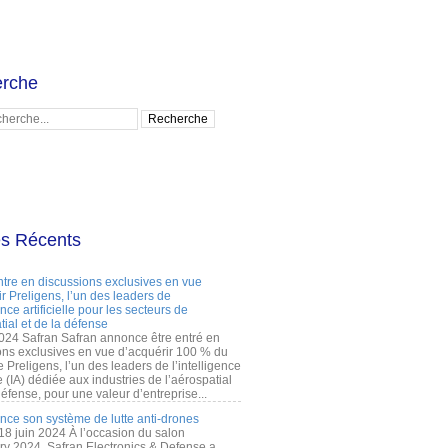
rche
es Récents
ntre en discussions exclusives en vue
r Preligens, l’un des leaders de
gence artificielle pour les secteurs de
tial et de la défense
2024 Safran Safran annonce être entré en
ons exclusives en vue d’acquérir 100 % du
e Preligens, l’un des leaders de l’intelligence
lle (IA) dédiée aux industries de l’aérospatial
défense, pour une valeur d’entreprise...
ance son système de lutte anti-drones
 18 juin 2024 À l’occasion du salon
ry 2024, Safran Electronics & Defense a