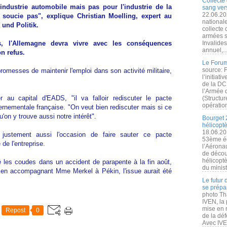
Collecte 
industrie automobile mais pas pour l'industrie de la
sang vers
22.06.20
soucie pas", explique Christian Moelling, expert au
nationale
 und Politik.
collecte
armées s
s, l'Allemagne devra vivre avec les conséquences
Invalide
annuel,..
n refus.
Le Forum
source: 
romesses de maintenir l'emploi dans son activité militaire,
l’initiat
de la DC
l’Armée 
 au capital d'EADS, "il va falloir rediscuter le pacte
(Structur
opération
ernementale française. "On veut bien rediscuter mais si ce
u'on y trouve aussi notre intérêt".
Bourget 
hélicopt
18.06.20
justement aussi l'occasion de faire sauter ce pacte
53ème éd
 de l'entreprise.
l’Aérona
de découv
hélicopt
sé les coudes dans un accident de parapente à la fin août,
du minist
e en accompagnant Mme Merkel à Pékin, l'issue aurait été
Le futur
se prépa
photo Th
IVEN, la 
mise en r
Repost
0
de la dé
Avec IVEN