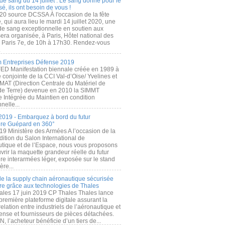
de sang du 14 juillet : Le sang donné pour le
é, ils ont besoin de vous !
20 source DCSSA À l'occasion de la fête
, qui aura lieu le mardi 14 juillet 2020, une
 de sang exceptionnelle en soutien aux
era organisée, à Paris, Hôtel national des
s Paris 7e, de 10h à 17h30. Rendez-vous
.
 Entreprises Défense 2019
FED Manifestation biennale créée en 1989 à
ive conjointe de la CCI Val-d’Oise/ Yvelines et
MAT (Direction Centrale du Matériel de
de Terre) devenue en 2010 la SIMMT
e Intégrée du Maintien en condition
nelle...
2019 - Embarquez à bord du futur
ère Guépard en 360°
19 Ministère des Armées A l’occasion de la
ition du Salon International de
utique et de l’Espace, nous vous proposons
rir la maquette grandeur réelle du futur
ère interarmées léger, exposée sur le stand
ère...
 de la supply chain aéronautique sécurisée
re grâce aux technologies de Thales
ales 17 juin 2019 CP Thales Thales lance
première plateforme digitale assurant la
elation entre industriels de l’aéronautique et
fense et fournisseurs de pièces détachées.
, l’acheteur bénéficie d’un tiers de...