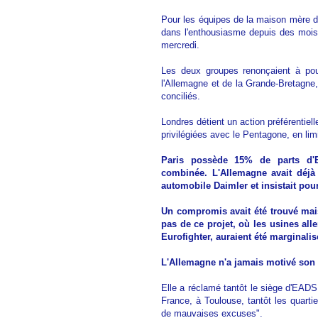
Pour les équipes de la maison mère d'A
dans l'enthousiasme depuis des mois s
mercredi.
Les deux groupes renonçaient à pour
l'Allemagne et de la Grande-Bretagne, 
conciliés.
Londres détient un action préférentiel
privilégiées avec le Pentagone, en limi
Paris possède 15% de parts d'E
combinée. L'Allemagne avait déjà
automobile Daimler et insistait po
Un compromis avait été trouvé mais
pas de ce projet, où les usines a
Eurofighter, auraient été marginali
L'Allemagne n'a jamais motivé son 
Elle a réclamé tantôt le siège d'EADS
France, à Toulouse, tantôt les quartie
de mauvaises excuses".