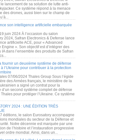
e lancement de sa solution de lutte anti-
kyjacker. Ce système répond à la menace
te des drones, aussi bien sur le champ de
u’à...
nce son intelligence artificielle embarquée
 19 juin 2024 À l’occasion du salon
ry 2024, Safran Electronics & Defense lance
gence artificielle ACE, pour « Advanced
 Engine ». Son objectif est d’intégrer des
s IA dans l’ensemble des produits de Safran
cs...
a fournir un deuxième système de défense
à l’Ukraine pour contribuer à la protection
rritoire
ales 07/06/2024 Thales Group Sous l’égide
ère des Armées français, le ministère de la
ukrainien a signé un contrat pour la
re d’un second système complet de défense
 Thales pour protéger l’Ukraine. Ce système
ORY 2024 : UNE ÉDITION TRÈS
UE
7 éditions, le salon Eurosatory accompagne
tions mondiales du secteur de la Défense et
curité. Notre décennie est marquée par une
ion de l’histoire et l’instauration progressive
el ordre mondial. Ainsi, dans un...