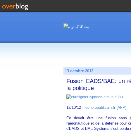
13 octobre 2012
Fusion EADS/BAE: un rê
la politique
12/10/12 -
lechorepublicain.fr (AFP)
Ce devait être une fusion sans p
l'aéronautique et de la défense pour c
d'EADS et BAE Systems s'est perdu ce