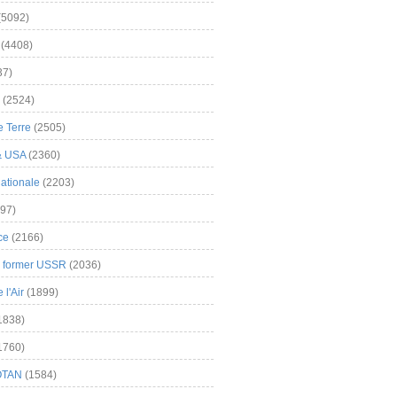
(5092)
(4408)
37)
(2524)
 Terre
(2505)
& USA
(2360)
ationale
(2203)
97)
ce
(2166)
& former USSR
(2036)
l'Air
(1899)
1838)
1760)
OTAN
(1584)