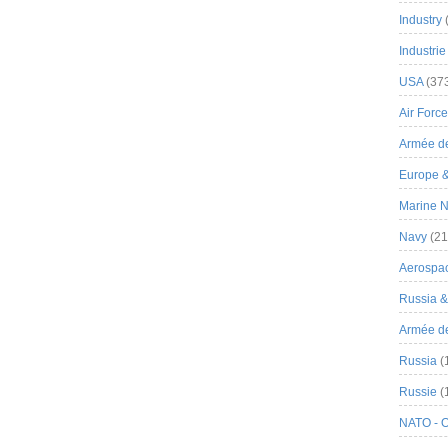
Industry
Industrie
USA
(37
Air Force
Armée de
Europe 
Marine N
Navy
(21
Aerospa
Russia 
Armée de 
Russia
(
Russie
(
NATO - 