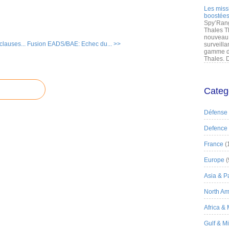
Les miss
boostées
Spy’Rang
Thales T
nouveau 
clauses...
Fusion EADS/BAE: Echec du... >>
surveilla
gamme de
Thales. D
Categ
Défense
Defence
France
(
Europe
(
Asia & Pa
North Am
Africa &
Gulf & M