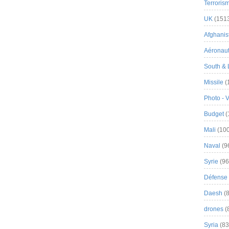
Terroris
UK
(151
Afghanist
Aéronau
South & 
Missile
(
Photo - 
Budget
(
Mali
(100
Naval
(9
Syrie
(96
Défense 
Daesh
(8
drones
(
Syria
(83