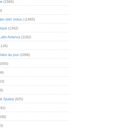
me
(1584)
3)
an (def. indus.)
(1465)
tique
(1342)
Latin America
(1182)
1126)
Video du jour
(1096)
1055)
9)
63)
0)
& Spatial
(925)
92)
838)
3)