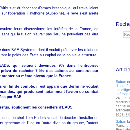
irbus et du fabricant d'armes britannique, qui travaillaient
ur l'opération Hawthorne (Aubépine), le rêve s'est arrêté
Reche
suivre leurs discussions: les intérêts de la France, de
sans qui la fusion n'aurait pas lieu, ne pouvaient pas être
le dans BAE Systems, dont il voulait préserver les relations
tant le poids des Etats au capital de la nouvelle structure.
ADS, qui seraient devenues 9% dans l'entreprise
Articl
 prévu de racheter 7,5% des actions au constructeur
ur monter au même niveau que la France.
Safran e
d’acquéri
 en fin de compte, il est apparu que Berlin ne voulait
l’intelli
llemandes, qui produisent notamment l'avion de combat
l’aérospa
sées par BAE.
24 juin 
discussi
capital d
refus, soulignent les conseillers d'EADS.
artificie
et de la 
, que son chef Tom Enders venait de décider d'installer en
Safran l
rs généraux de l'une ou l'autre division du groupe, "autant
Paris, le
Eurosato