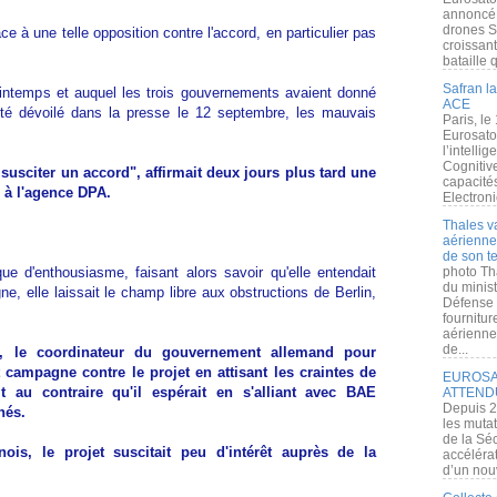
annoncé l
drones S
e à une telle opposition contre l'accord, en particulier pas
croissan
bataille q
Safran la
printemps et auquel les trois gouvernements avaient donné
ACE
 été dévoilé dans la presse le 12 septembre, les mauvais
Paris, le
Eurosato
l’intelli
Cognitive
 susciter un accord", affirmait deux jours plus tard une
capacité
à l'agence DPA.
Electroni
Thales v
aérienne 
de son te
e d'enthousiasme, faisant alors savoir qu'elle entendait
photo Th
du minist
e, elle laissait le champ libre aux obstructions de Berlin,
Défense 
.
fournitu
aérienne
de...
, le coordinateur du gouvernement allemand pour
 campagne contre le projet en attisant les craintes de
EUROSAT
t au contraire qu'il espérait en s'alliant avec BAE
ATTEND
Depuis 2
hés.
les muta
de la Sé
ois, le projet suscitait peu d'intérêt auprès de la
accélérat
d’un nouv