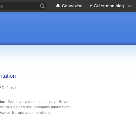
Connexion
+
Créer mon blog
ntation
P Defense
tion
: Web review defence industry - Revue
ndustrie de défense - company information -
France, Europe and elsewhere ...