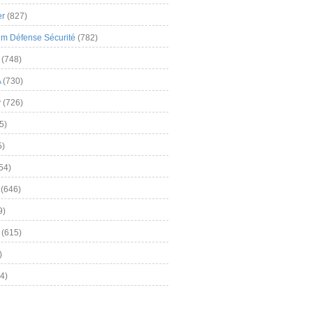
er
(827)
m Défense Sécurité
(782)
(748)
A
(730)
y
(726)
5)
5)
54)
(646)
9)
(615)
)
4)