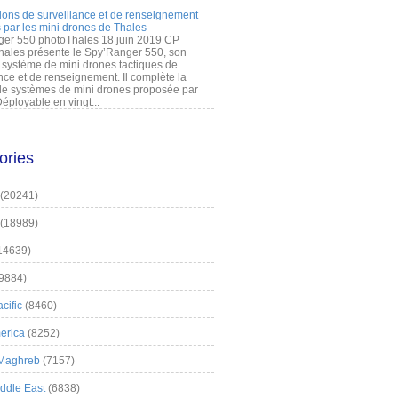
ions de surveillance et de renseignement
 par les mini drones de Thales
er 550 photoThales 18 juin 2019 CP
hales présente le Spy’Ranger 550, son
système de mini drones tactiques de
nce et de renseignement. Il complète la
 systèmes de mini drones proposée par
éployable en vingt...
ories
(20241)
(18989)
14639)
9884)
cific
(8460)
erica
(8252)
 Maghreb
(7157)
iddle East
(6838)