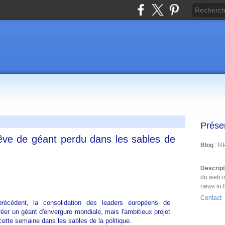
Prése
ve de géant perdu dans les sables de
Blog
: R
Descrip
du web i
news in 
Contact
récédent, la consolidation des leaders européens de
réer un géant d'envergure mondiale, mais l'ambitieux projet
tte semaine dans les sables de la politique.