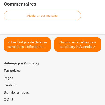
Commentaires
Ajouter un commentaire
< Les budgets de défense
Nammo establishes new
européens s’effondrent en
subsidiary in Australia >
2011. Et 2012 ne sera pas
mieux
Hébergé par Overblog
Top articles
Pages
Contact
Signaler un abus
C.G.U.