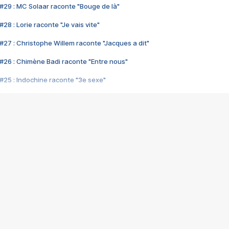
#29 : MC Solaar raconte "Bouge de là"
28 : Lorie raconte "Je vais vite"
#27 : Christophe Willem raconte "Jacques a dit"
#26 : Chimène Badi raconte "Entre nous"
#25 : Indochine raconte "3e sexe"
#24 : Zaho raconte "C'est chelou"
#23 : Patrick Bruel raconte "Au café des délices"
#22 : Kyo raconte "Le chemin"
#21 : Nolwenn Leroy raconte "Cassé"
#20 : Patrick Hernandez raconte "Born to be alive"
#19 : Lorie raconte "Près de moi"
#18 : Michael Jones raconte "A nos actes manqués" (avec Jean-Jacque
#17 : Khaled raconte "Aïcha"